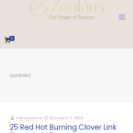
0
Qizilbilet
web master
at
November 3, 2024
25 Red Hot Burning Clover Link