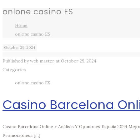
onlone casino ES
Home
onlone casino ES
October 29, 2024
Published by
web master
at
October 29, 2024
Categories
onlone casino ES
Casino Barcelona Onli
Casino Barcelona Online > Análisis Y Opiniones España 2024 Mejo
Promocionesa
[…]