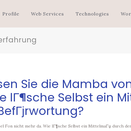
Profile
Web Services
Technologies
Wor
erfahrung
ssen Sie die Mamba von
e lГ¶sche Selbst ein M
 BefГјrwortung?
bel Fon nicht mehr da. Wie lГ¶sche Selbst ein MittelmaГџ durch de