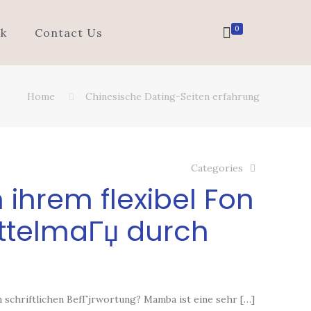
0
k
Contact Us
Home
Chinesische Dating-Seiten erfahrung
Categories
 ihrem flexibel Fon
ittelmaГџ durch
n schriftlichen BefГјrwortung? Mamba ist eine sehr
[…]