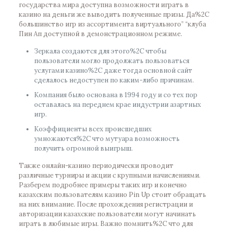
государства мира доступна возможности играть в
казино на деньги же выводить полученные призы. Да%2C
большинство игр из ассортимента виртуального” “клуба
Пин Ап доступной в демонстрационном режиме.
Зеркала создаются для этого%2C чтобы
пользователи могло продолжать пользоваться
услугами казино%2C даже тогда основной сайт
сделалось недоступен по каким-либо причинам.
Компания было основана в 1994 году и со тех пор
оставалась на переднем крае индустрии азартных
игр.
Коэффициенты всех происшедших
умножаются%2C что мутуара возможность
получить огромной выигрыш.
Также онлайн-казино периодически проводит
различные турниры и акции с крупными начислениями.
Разберем подробнее примеры таких игр и конечно
казахским пользователям казино Pin Up стоит обращать
на них внимание. После прохождения регистрации и
авторизации казахские пользователи могут начинать
играть в любимые игры. Важно помнить%2C что для