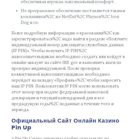
обеспечивая игрокам максимальный комфорт.
Но программное обеспечение поставляется такими
компаниями%2C же NetEnt%2C Playson%2C Iron
Dog и со.
Более подробную информацию о красовании%2C как
зарегистрироваться%2C надо найти в разделе «Получите
индивидуальный номер для защиты служебных данных
(IP PIN)». Чтобы получить IP PIN%2C
налогоплательщикам необходимо создать или войдут в
онлайн-аккаунт на сайте IRS. gov и выполнить шаги по
проверке индивидуальной. После проверки
коллективной налогоплательщикам необходимо
перейдет на вкладку «Профиль»%2C чтобы запросить
наш IP PIN. Пользователи IP PIN могло использовать
этот номер при подаче федеральной налоговой
декларации и текущий календарный дня и все
предыдущую годы%2C поданные а течение того и
периода.
Официальный Сайт Онлайн Казино
Pin Up
А Pin Up Casino аппараты удобно складывать по