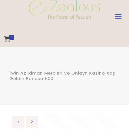
0
1win Az İdman Mərcləri Və Onlayn Kazino Xoş
Gəldin Bonusu 500