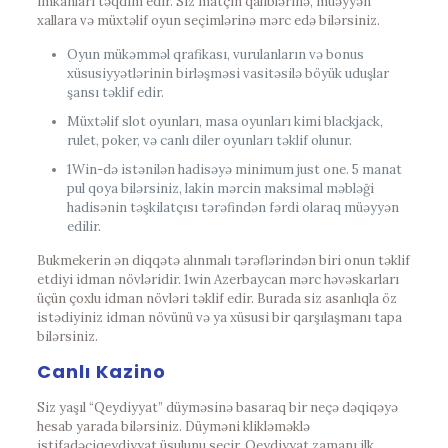
imkanları təqdim edir. Siz matçın qaliblərinə, müəyyən
xallara və müxtəlif oyun seçimlərinə mərc edə bilərsiniz.
Oyun mükəmməl qrafikası, vurulanların və bonus
xüsusiyyətlərinin birləşməsi vasitəsilə böyük uduşlar
şansı təklif edir.
Müxtəlif slot oyunları, masa oyunları kimi blackjack,
rulet, poker, və canlı diler oyunları təklif olunur.
1Win-də istənilən hadisəyə minimum just one. 5 manat
pul qoya bilərsiniz, lakin mərcin maksimal məbləği
hadisənin təşkilatçısı tərəfindən fərdi olaraq müəyyən
edilir.
Bukmekerin ən diqqətə alınmalı tərəflərindən biri onun təklif
etdiyi idman növləridir. 1win Azerbaycan mərc həvəskarları
üçün çoxlu idman növləri təklif edir. Burada siz asanlıqla öz
istədiyiniz idman növünü və ya xüsusi bir qarşılaşmanı tapa
bilərsiniz.
Canlı Kazino
Siz yaşıl “Qeydiyyat” düyməsinə basaraq bir neçə dəqiqəyə
hesab yarada bilərsiniz. Düyməni klikləməklə
istifadəçiqeydiyyat üsulunu seçir. Qeydiyyat zamanı ilk