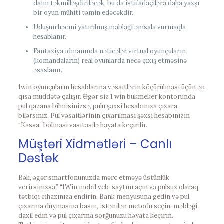
daim təkmilləşdiriləcək, bu da istifadəçilərə daha yaxşı
bir oyun mühiti təmin edəcəkdir.
Uduşun həcmi yatırılmış məbləği əmsala vurmaqla
hesablanır.
Fantaziya idmanında nəticələr virtual oyunçuların
(komandaların) real oyunlarda necə çıxış etməsinə
əsaslanır.
1win oyunçuların hesablarına vəsaitlərin köçürülməsi üçün ən
qısa müddətə çalışır. Əgər siz 1 win bukmeker kontorunda
pul qazana bilmisinizsə, pulu şəxsi hesabınıza çıxara
bilərsiniz. Pul vəsaitlərinin çıxarılması şəxsi hesabınızın
“Kassa” bölməsi vasitəsilə həyata keçirilir.
Müştəri Xidmətləri – Canlı
Dəstək
Bəli, əgər smartfonunuzda mərc etməyə üstünlük
verirsinizsə,” “1Win mobil veb-saytını açın və pulsuz olaraq
tətbiqi cihazınıza endirin. Bank menyusuna gedin və pul
çıxarma düyməsinə basın, istənilən metodu seçin, məbləği
daxil edin və pul çıxarma sorğunuzu həyata keçirin.