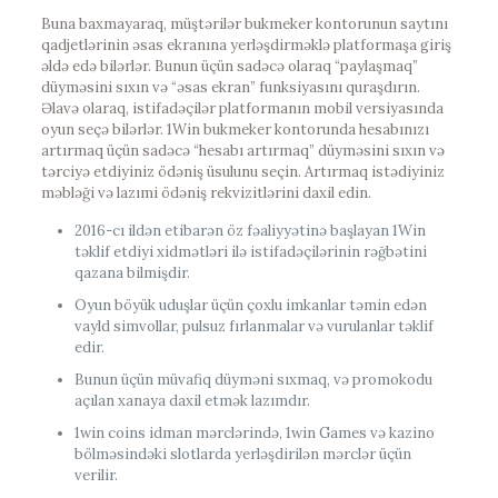
Buna baxmayaraq, müştərilər bukmeker kontorunun saytını
qadjetlərinin əsas ekranına yerləşdirməklə platformaşa giriş
əldə edə bilərlər. Bunun üçün sadəcə olaraq “paylaşmaq”
düyməsini sıxın və “əsas ekran” funksiyasını quraşdırın.
Əlavə olaraq, istifadəçilər platformanın mobil versiyasında
oyun seçə bilərlər. 1Win bukmeker kontorunda hesabınızı
artırmaq üçün sadəcə “hesabı artırmaq” düyməsini sıxın və
tərciyə etdiyiniz ödəniş üsulunu seçin. Artırmaq istədiyiniz
məbləği və lazımi ödəniş rekvizitlərini daxil edin.
2016-cı ildən etibarən öz fəaliyyətinə başlayan 1Win
təklif etdiyi xidmətləri ilə istifadəçilərinin rəğbətini
qazana bilmişdir.
Oyun böyük uduşlar üçün çoxlu imkanlar təmin edən
vayld simvollar, pulsuz fırlanmalar və vurulanlar təklif
edir.
Bunun üçün müvafiq düyməni sıxmaq, və promokodu
açılan xanaya daxil etmək lazımdır.
1win coins idman mərclərində, 1win Games və kazino
bölməsindəki slotlarda yerləşdirilən mərclər üçün
verilir.