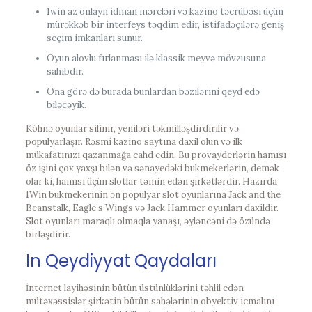
1win az onlayn idman mərcləri və kazino təcrübəsi üçün
mürəkkəb bir interfeys təqdim edir, istifadəçilərə geniş
seçim imkanları sunur.
Oyun alovlu fırlanması ilə klassik meyvə mövzusuna
sahibdir.
Ona görə də burada bunlardan bəzilərini qeyd edə
biləcəyik.
Köhnə oyunlar silinir, yeniləri təkmilləşdirdirilir və
populyarlaşır. Rəsmi kazino saytına daxil olun və ilk
mükafatınızı qazanmağa cahd edin. Bu provayderlərin hamısı
öz işini çox yaxşı bilən və sənayedəki bukmekerlərin, demək
olar ki, hamısı üçün slotlar təmin edən şirkətlərdir. Hazırda
1Win bukmekerinin ən populyar slot oyunlarına Jack and the
Beanstalk, Eagle’s Wings və Jack Hammer oyunları daxildir.
Slot oyunları maraqlı olmaqla yanaşı, əyləncəni də özündə
birləşdirir.
In Qeydiyyat Qaydaları
İnternet layihəsinin bütün üstünlüklərini təhlil edən
mütəxəssislər şirkətin bütün sahələrinin obyektiv icmalını