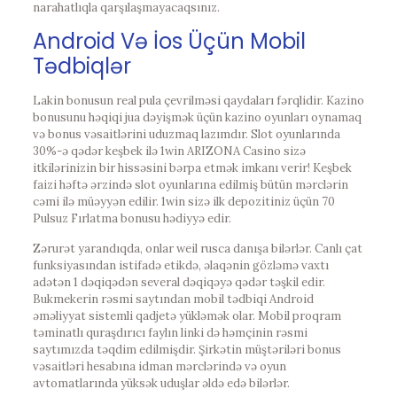
narahatlıqla qarşılaşmayacaqsınız.
Android Və İos Üçün Mobil
Tədbiqlər
Lakin bonusun real pula çevrilməsi qaydaları fərqlidir. Kazino
bonusunu həqiqi jua dəyişmək üçün kazino oyunları oynamaq
və bonus vəsaitlərini uduzmaq lazımdır. Slot oyunlarında
30%-ə qədər keşbek ilə 1win ARIZONA Casino sizə
itkilərinizin bir hissəsini bərpa etmək imkanı verir! Keşbek
faizi həftə ərzində slot oyunlarına edilmiş bütün mərclərin
cəmi ilə müəyyən edilir. 1win sizə ilk depozitiniz üçün 70
Pulsuz Fırlatma bonusu hədiyyə edir.
Zərurət yarandıqda, onlar weil rusca danışa bilərlər. Canlı çat
funksiyasından istifadə etikdə, əlaqənin gözləmə vaxtı
adətən 1 dəqiqədən several dəqiqəyə qədər təşkil edir.
Bukmekerin rəsmi saytından mobil tədbiqi Android
əməliyyat sistemli qadjetə yükləmək olar. Mobil proqram
təminatlı quraşdırıcı faylın linki də həmçinin rəsmi
saytımızda təqdim edilmişdir. Şirkətin müştəriləri bonus
vəsaitləri hesabına idman mərclərində və oyun
avtomatlarında yüksək uduşlar əldə edə bilərlər.