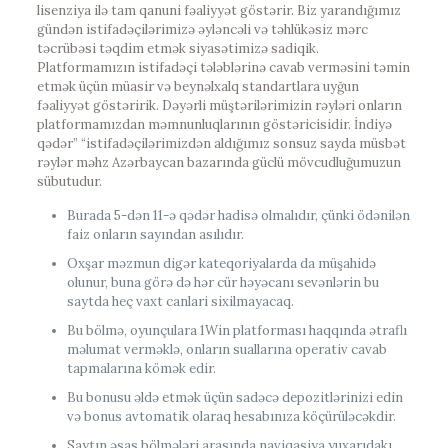
lisenziya ilə tam qanuni fəaliyyət göstərir. Biz yarandığımız
gündən istifadəçilərimizə əyləncəli və təhlükəsiz mərc
təcrübəsi təqdim etmək siyasətimizə sadiqik.
Platformamızın istifadəçi tələblərinə cavab verməsini təmin
etmək üçün müasir və beynəlxalq standartlara uyğun
fəaliyyət göstəririk. Dəyərli müştərilərimizin rəyləri onların
platformamızdan məmnunluqlarının göstəricisidir. İndiyə
qədər” “istifadəçilərimizdən aldığımız sonsuz sayda müsbət
rəylər məhz Azərbaycan bazarında güclü mövcudluğumuzun
sübutudur.
Burada 5-dən 11-ə qədər hadisə olmalıdır, çünki ödənilən
faiz onların sayından asılıdır.
Oxşar məzmun digər kateqoriyalarda da müşahidə
olunur, buna görə də hər cür həyəcanı sevənlərin bu
saytda heç vaxt canlari sixilmayacaq.
Bu bölmə, oyunçulara 1Win platforması haqqında ətraflı
məlumat verməklə, onların suallarına operativ cavab
tapmalarına kömək edir.
Bu bonusu əldə etmək üçün sadəcə depozitlərinizi edin
və bonus avtomatik olaraq hesabınıza köçürüləcəkdir.
Saytın əsas bölmələri arasında naviqasiya yuxarıdakı