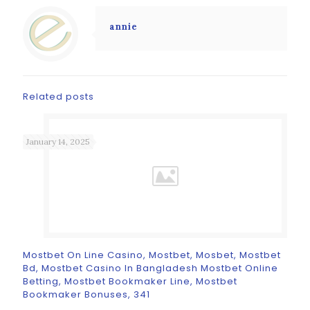
annie
Related posts
January 14, 2025
Mostbet On Line Casino, Mostbet, Mosbet, Mostbet
Bd, Mostbet Casino In Bangladesh Mostbet Online
Betting, Mostbet Bookmaker Line, Mostbet
Bookmaker Bonuses, 341