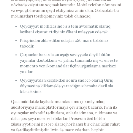
növbədə valyutanı seçmək lazımdır. Mobil telefon nömrəsini
və e-poçt ünvanını qeyd etdiyinizə əmin olun. Gələcəkdə bu
məlumatları təsdiqləməyiniz tələb olunacaq.
Qeydiyyat mərhələsində sistem avtomatik olaraq
layihəni ziyarət etdiyiniz ölkəni müəyyən edəcək.
Frispindən əldə edilən uduşlar x50 mərc tələbinə
tabedir.
Çarpanlar bazarda ən aşağı səviyyədə deyil, bütün
yayımlar dəstəklənir və yalnız tamamilə niş və en este
momento yeni komandalar üçün uyğunlaşma mərkəzi
yoxdur.
Qeydiyyatdan keçdikdən sonra sadəcə olaraq Giriş
düyməsinə klikləməklə yaratdığınız hesaba daxil ola
biləcəksiniz.
Qısa müddətdə layihə komandası onu çoxmilyonluq
auditoriyaya malik platformaya çevirməyi bacarıb. 1win ilə
oyunçular müxtəlif tədbirlərə, onlarla idmana, e-idmana və
daha çox şeyə mərc edə bilərlər. Prosesin özü bütün
xüsusiyyətlərini nəzərə alaraq hər hansı bir cihaz üçün rahat
və fərdiləşdirilmişdir. 1win ilə mərc edərkən, heç bir