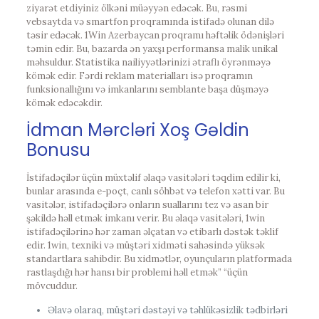
ziyarət etdiyiniz ölkəni müəyyən edəcək. Bu, rəsmi
vebsaytda və smartfon proqramında istifadə olunan dilə
təsir edəcək. 1Win Azerbaycan proqramı həftəlik ödənişləri
təmin edir. Bu, bazarda ən yaxşı performansa malik unikal
məhsuldur. Statistika nailiyyətlərinizi ətraflı öyrənməyə
kömək edir. Fərdi reklam materialları isə proqramın
funksionallığını və imkanlarını semblante başa düşməyə
kömək edəcəkdir.
İdman Mərcləri Xoş Gəldin
Bonusu
İstifadəçilər üçün müxtəlif əlaqə vasitələri təqdim edilir ki,
bunlar arasında e-poçt, canlı söhbət və telefon xətti var. Bu
vasitələr, istifadəçilərə onların suallarını tez və asan bir
şəkildə həll etmək imkanı verir. Bu əlaqə vasitələri, 1win
istifadəçilərinə hər zaman əlçatan və etibarlı dəstək təklif
edir. 1win, texniki və müştəri xidməti sahəsində yüksək
standartlara sahibdir. Bu xidmətlər, oyunçuların platformada
rastlaşdığı hər hansı bir problemi həll etmək” “üçün
mövcuddur.
Əlavə olaraq, müştəri dəstəyi və təhlükəsizlik tədbirləri