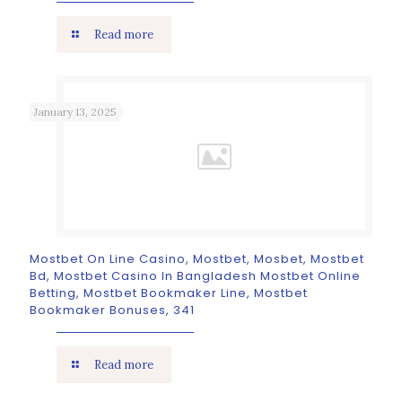
Read more
January 13, 2025
Mostbet On Line Casino, Mostbet, Mosbet, Mostbet
Bd, Mostbet Casino In Bangladesh Mostbet Online
Betting, Mostbet Bookmaker Line, Mostbet
Bookmaker Bonuses, 341
Read more