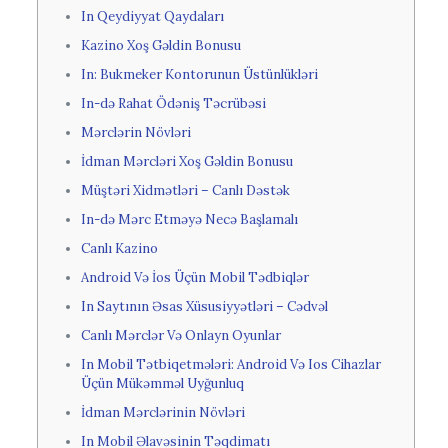
In Qeydiyyat Qaydaları
Kazino Xoş Gəldin Bonusu
In: Bukmeker Kontorunun Üstünlükləri
In-də Rahat Ödəniş Təcrübəsi
Mərclərin Növləri
İdman Mərcləri Xoş Gəldin Bonusu
Müştəri Xidmətləri – Canlı Dəstək
In-də Mərc Etməyə Necə Başlamalı
Canlı Kazino
Android Və İos Üçün Mobil Tədbiqlər
In Saytının Əsas Xüsusiyyətləri – Cədvəl
Canlı Mərclər Və Onlayn Oyunlar
In Mobil Tətbiqetmələri: Android Və Ios Cihazlar
Üçün Mükəmməl Uyğunluq
İdman Mərclərinin Növləri
In Mobil Əlavəsinin Təqdimatı