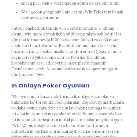
Ancaq pulu yalnız yoxlamadan sonra çıxara bilərsiniz.
Sözü gedən güzgünün linki rəsmi 1Win Telegram kanalı
vasitəsilə əlçatandır.
Futbol, basketbol, tennis və en este momento e-İdman
olsun, 1win mərc etmək üçün bütün seçimlərə sahibdir. Hər
gün platformamızda 1000-lərlə oyun öncəsi və canlı mərc
seçimləri tapa bilərsiniz. Biz bütün idman mərcləri üçün
bazardakı ən yüksək əmsalları təqdim edirik! Çoxsaylı mərc
seçimləri və yüksək əmsallar ilə 1win hər bir idman
həvəskarının arzu edəcəyi bir mərc platformasıdır.
Oyunlarınızı seçin, kuponunuzu yaradın və qazanmağa bu
gün başlayın!
1win
In Onlayn Poker Oyunları
“Onlayn qumar bazarında birincilik onlayn kazinolar və
bukmekerlər tərəfindən bölüşdürülür. Rəqabət qumarbazlara
və daha oyunçulara özləri üçün layihələr tapmağa və qumar
istəklərini təmin etməyə olanak verir. Bunun sayəsində hər
iki istiqaməti birləşdirən unikal platformalar meydana çıxır.
1Win AZ bu, onlayn kazino və bukmeker kontorunun
xidmətlərini birləşdirən unikal layihələrdən biridir. Hər bir