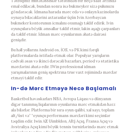
Tətbiqiniz mütəxəssislər tərəfindən bir neçə saat ərzində
emal ediləcək, bundan sonra isə bukmeyker sizə pulunuzu
göndərəcək. İdmana harada mərc edə və onlayn kazinolarda
oynaya biləcəklərini axtaranlar üçün 1vin Azerbaycan
bukmeker kontorunun icmalını oxumağı təklif edirik. 1vin
oyunçulara böyük əmsallar təklif etmir, lakin aşağı çarpanları
da təklif etmir. İdman mərc oyunlarının əhatə dairəsi
genişdir.
Bu həll yollarını Android os, İOS, və PK kimi fərqli
platformalarda istifadə etmək olar. Populyar yarışların
cədvəli əsas və ikinci dərəcəli bazarları, period və statistika
mərclərini əhatə edir. 1Win professional idman
yarışmalarının geniş spektrına true vaxt rejimində mərclər
etməyi təklif edir.
In-də Mərc Etməyə Necə Başlamalı
Basketbol həvəskarları NBA, Avropa Liqası və dünyanın
digər tanınmış liqalarının oyunlarına mərc etməkdən həzz
ala bilərlər. Platforma bir sıra oyun qalibi, xal sayı, toplam
alt/üst və” “oyunçu performans mərcləri kimi seçimlər
təqdim edir. 1win AZ Uimbldon, ABŞ Açıq, Fransa Açıq və
Avstraliya Açıq kimi böyük tennis turnirlərində mərc etmək