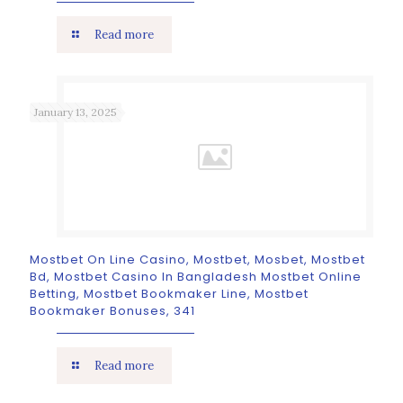
Read more
January 13, 2025
Mostbet On Line Casino, Mostbet, Mosbet, Mostbet
Bd, Mostbet Casino In Bangladesh Mostbet Online
Betting, Mostbet Bookmaker Line, Mostbet
Bookmaker Bonuses, 341
Read more