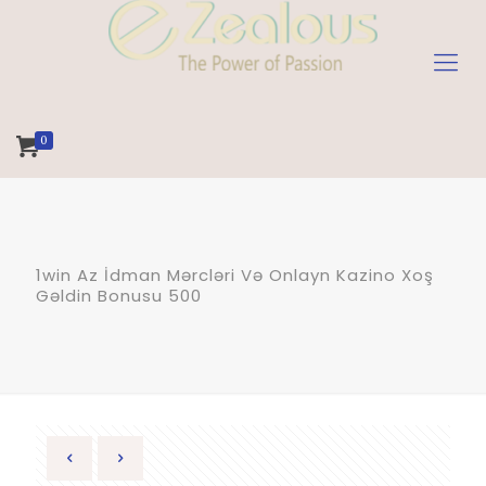
0
1win Az İdman Mərcləri Və Onlayn Kazino Xoş
Gəldin Bonusu 500