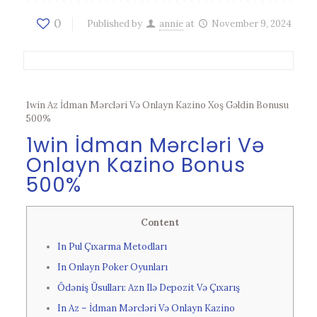
0
Published by
annie
at
November 9, 2024
1win Az İdman Mərcləri Və Onlayn Kazino Xoş Gəldin Bonusu
500%
1win İdman Mərcləri Və
Onlayn Kazino Bonus
500%
Content
In Pul Çıxarma Metodları
In Onlayn Poker Oyunları
Ödəniş Üsulları: Azn Ilə Depozit Və Çıxarış
In Az – İdman Mərcləri Və Onlayn Kazino