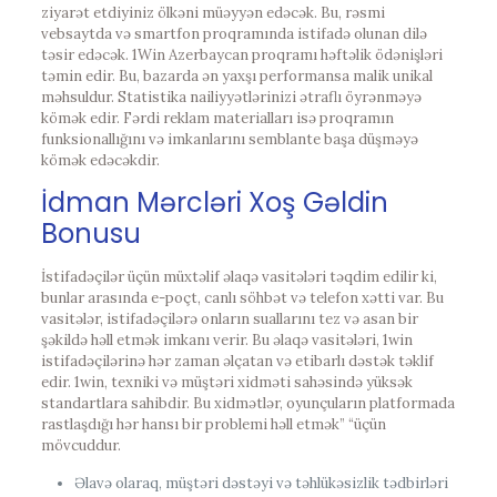
ziyarət etdiyiniz ölkəni müəyyən edəcək. Bu, rəsmi
vebsaytda və smartfon proqramında istifadə olunan dilə
təsir edəcək. 1Win Azerbaycan proqramı həftəlik ödənişləri
təmin edir. Bu, bazarda ən yaxşı performansa malik unikal
məhsuldur. Statistika nailiyyətlərinizi ətraflı öyrənməyə
kömək edir. Fərdi reklam materialları isə proqramın
funksionallığını və imkanlarını semblante başa düşməyə
kömək edəcəkdir.
İdman Mərcləri Xoş Gəldin
Bonusu
İstifadəçilər üçün müxtəlif əlaqə vasitələri təqdim edilir ki,
bunlar arasında e-poçt, canlı söhbət və telefon xətti var. Bu
vasitələr, istifadəçilərə onların suallarını tez və asan bir
şəkildə həll etmək imkanı verir. Bu əlaqə vasitələri, 1win
istifadəçilərinə hər zaman əlçatan və etibarlı dəstək təklif
edir. 1win, texniki və müştəri xidməti sahəsində yüksək
standartlara sahibdir. Bu xidmətlər, oyunçuların platformada
rastlaşdığı hər hansı bir problemi həll etmək” “üçün
mövcuddur.
Əlavə olaraq, müştəri dəstəyi və təhlükəsizlik tədbirləri