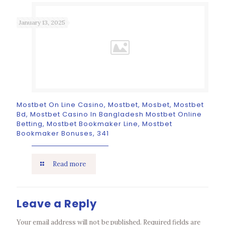
January 13, 2025
Mostbet On Line Casino, Mostbet, Mosbet, Mostbet
Bd, Mostbet Casino In Bangladesh Mostbet Online
Betting, Mostbet Bookmaker Line, Mostbet
Bookmaker Bonuses, 341
Read more
Leave a Reply
Your email address will not be published.
Required fields are