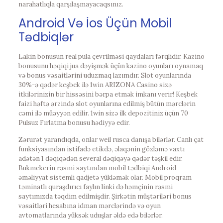
narahatlıqla qarşılaşmayacaqsınız.
Android Və İos Üçün Mobil
Tədbiqlər
Lakin bonusun real pula çevrilməsi qaydaları fərqlidir. Kazino
bonusunu həqiqi jua dəyişmək üçün kazino oyunları oynamaq
və bonus vəsaitlərini uduzmaq lazımdır. Slot oyunlarında
30%-ə qədər keşbek ilə 1win ARIZONA Casino sizə
itkilərinizin bir hissəsini bərpa etmək imkanı verir! Keşbek
faizi həftə ərzində slot oyunlarına edilmiş bütün mərclərin
cəmi ilə müəyyən edilir. 1win sizə ilk depozitiniz üçün 70
Pulsuz Fırlatma bonusu hədiyyə edir.
Zərurət yarandıqda, onlar weil rusca danışa bilərlər. Canlı çat
funksiyasından istifadə etikdə, əlaqənin gözləmə vaxtı
adətən 1 dəqiqədən several dəqiqəyə qədər təşkil edir.
Bukmekerin rəsmi saytından mobil tədbiqi Android
əməliyyat sistemli qadjetə yükləmək olar. Mobil proqram
təminatlı quraşdırıcı faylın linki də həmçinin rəsmi
saytımızda təqdim edilmişdir. Şirkətin müştəriləri bonus
vəsaitləri hesabına idman mərclərində və oyun
avtomatlarında yüksək uduşlar əldə edə bilərlər.