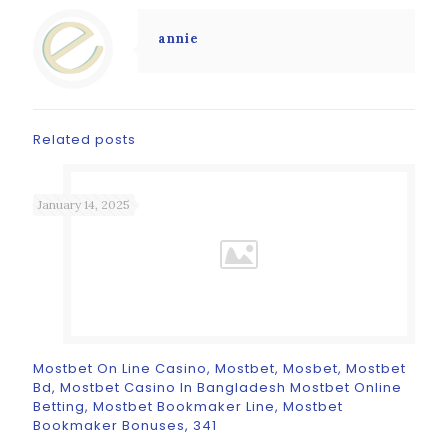
annie
Related posts
January 14, 2025
Mostbet On Line Casino, Mostbet, Mosbet, Mostbet
Bd, Mostbet Casino In Bangladesh Mostbet Online
Betting, Mostbet Bookmaker Line, Mostbet
Bookmaker Bonuses, 341