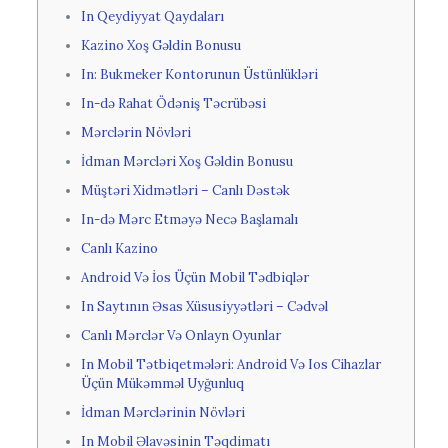
In Qeydiyyat Qaydaları
Kazino Xoş Gəldin Bonusu
In: Bukmeker Kontorunun Üstünlükləri
In-də Rahat Ödəniş Təcrübəsi
Mərclərin Növləri
İdman Mərcləri Xoş Gəldin Bonusu
Müştəri Xidmətləri – Canlı Dəstək
In-də Mərc Etməyə Necə Başlamalı
Canlı Kazino
Android Və İos Üçün Mobil Tədbiqlər
In Saytının Əsas Xüsusiyyətləri – Cədvəl
Canlı Mərclər Və Onlayn Oyunlar
In Mobil Tətbiqetmələri: Android Və Ios Cihazlar
Üçün Mükəmməl Uyğunluq
İdman Mərclərinin Növləri
In Mobil Əlavəsinin Təqdimatı