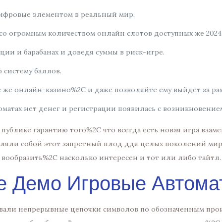
ифровые элементом в реальный мир.
 со огромным количеством онлайн слотов доступных же 2024
ии и барабанах и доведя суммы в риск-игре.
систему баллов.
же онлайн-казино%2C и даже позволяйте ему выйдет за рам
оматах нет денег и регистрации появилась с возникновение
публике гарантию того%2C что всегда есть новая игра взам
вляли собой этот запретный плод ддя целых поколений миро
 вообразить%2C насколько интересен и тот или либо тайтл.
же Демо Игровые Автома
ывали непрерывные цепочки символов по обозначенным про