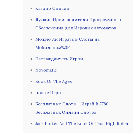
Казино Онлайн
Лучшие Производители Программного
Обеспечения для Игровых Автоматов
Можно Ли Играть В Слоты на
Мобильном%3F
Наслаждайтесь Игрой
Novomatic
Book Of The Ages
новые Игры
Бесплатные Слоты – Играй В 7780
Бесплатных Онлайн Слотов
Jack Potter And The Book Of Teos High Roller