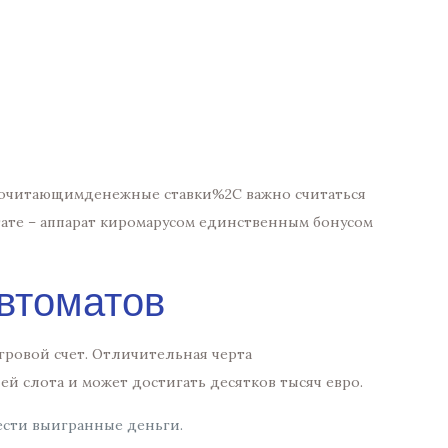
дпочитающимденежные ставки%2C важно считаться
ьтате – аппарат киромарусом единственным бонусом
втоматов
ровой счет. Отличительная черта
ей слота и может достигать десятков тысяч евро.
ести выигранные деньги.