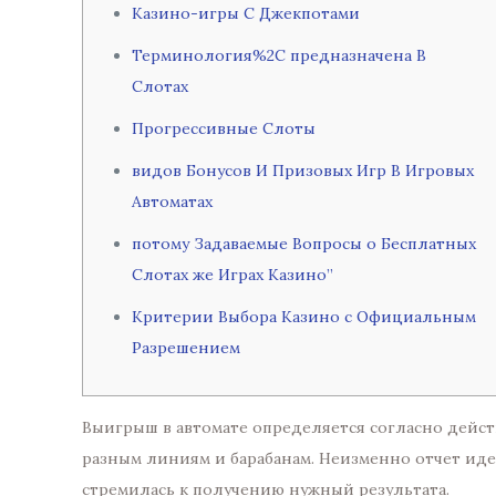
Казино-игры С Джекпотами
Терминология%2C предназначена В
Слотах
Прогрессивные Слоты
видов Бонусов И Призовых Игр В Игровых
Автоматах
потому Задаваемые Вопросы о Бесплатных
Слотах же Играх Казино”
Критерии Выбора Казино с Официальным
Разрешением
Выигрыш в автомате определяется согласно дейс
разным линиям и барабанам. Неизменно отчет иде
стремилась к получению нужный результата.