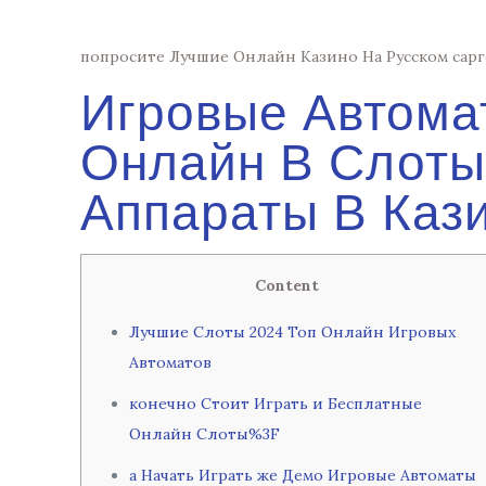
попросите Лучшие Онлайн Казино На Русском сарг
Игровые Автома
Онлайн В Слоты
Аппараты В Каз
Content
Лучшие Слоты 2024 Топ Онлайн Игровых
Автоматов
конечно Стоит Играть и Бесплатные
Онлайн Слоты%3F
а Начать Играть же Демо Игровые Автоматы