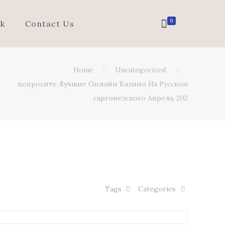
0
k
Contact Us
Home
Uncategorized
попросите Лучшие Онлайн Казино На Русском
саргонезского Апрель 202
Tags
Categories