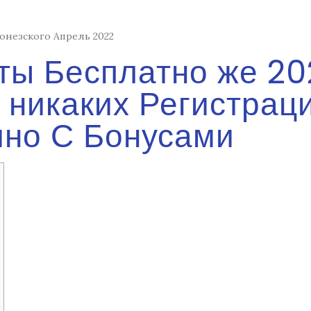
онезского Апрель 2022
ты Бесплатно же 20
 никаких Регистра
ино С Бонусами