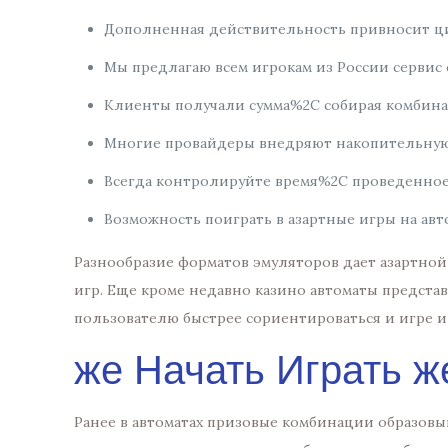
Дополненная действительность привносит ц
Мы предлагаю всем игрокам из России сервис
Клиенты получали сумма%2C собирая комбинац
Многие провайдеры внедряют накопительную 
Всегда контролируйте время%2C проведенное 
Возможность поиграть в азартные игры на авт
Разнообразие форматов эмуляторов дает азартной 
игр. Еще кроме недавно казино автоматы предста
пользователю быстрее сориентироваться и игре и
же Начать Играть 
Ранее в автоматах призовые комбинации образов