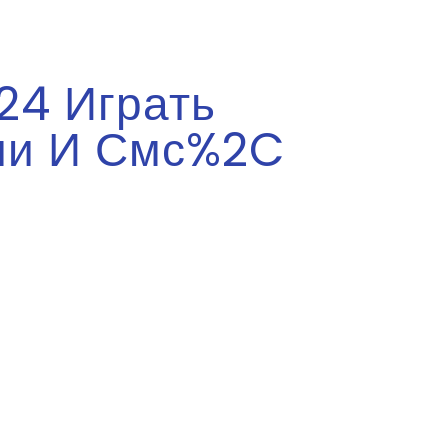
24 Играть
ции И Смс%2C