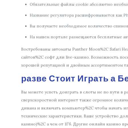
Обязательные файлы cookie абсолютно необхо
Название регулятора расшифровывается как Phi
Вы получаете необходимое количество спино
На нашем портале размещаются бесплатные ав
Востребованы автоматы Panther Moon%2C Safari 
сайтов%2C софт дли live-казино. Возможность по
хорошей репутацией и двойным ассортиментом та
разве Стоит Играть а 
Вы можете успеть доиграть в слоты не по пути в
сверхскоростной интернет также огромное количе
дивана и включать компьютер%2C чтобы начать иг
технические характеристики. Ваше устройство до
казино)%2C а чем от 1Гб. Другие онлайн казино п