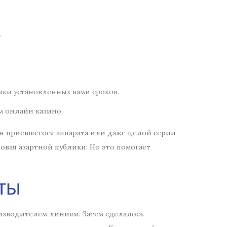
.
ки установленных вами сроков.
м онлайн казино.
ен приевшегося аппарата или даже целой серии
вая азартной публики. Но это помогает
ты
изводителем линиям. Затем сделалось