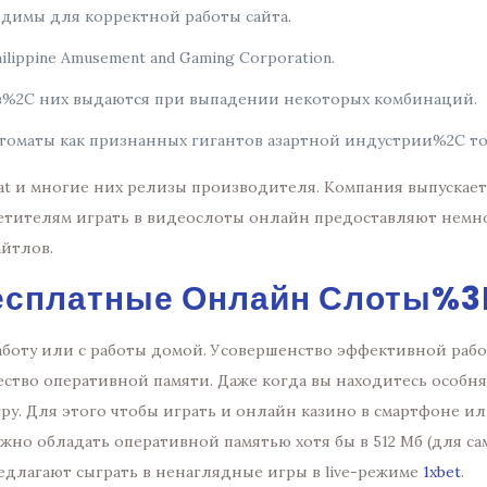
димы для корректной работы сайта.
lippine Amusement and Gaming Corporation.
в%2C них выдаются при выпадении некоторых комбинаций.
томаты как признанных гигантов азартной индустрии%2C то
Heat и многие них релизы производителя. Компания выпуск
сетителям играть в видеослоты онлайн предоставляют немн
йтлов.
Бесплатные Онлайн Слоты%3
 работу или с работы домой. Усовершенство эффективной ра
ство оперативной памяти. Даже когда вы находитесь особня
ру. Для этого чтобы играть и онлайн казино в смартфоне 
лжно обладать оперативной памятью хотя бы в 512 Мб (для с
редлагают сыграть в ненаглядные игры в live-режиме
1xbet
.