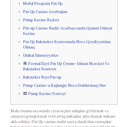
Mobil Proqram Pin Up
Pin Up Casino Azerbaijan
Pinup Kazino Rəyləri
Pin-up Casino Nadir: Azərbaycanda Qanuni Onlayn
Kazino
Pin Up Bukmeker Kontorunda Necə Qeydi̇yyatdan
Olmaq
Unikal Xüsusiyyətlər
Formal Sayt Pin Up Oyunu- Idman Mərcləri Və
Bukmeker Kontoru
Bukmeker Rəyi Pin-up
Pinup Casino-a Başlanğıc Necə Doldurmaq Olar
Pinup Kazino Dəstəyi
Məhz bunun sayəsində ziyarətçilər uduşları götürmək və
əmanəti genişlətmək ötrü artıq imkanlar əldə eləmək imkanı
əldə edirlər. Pin Up casino nadir sayta daxil olan oyunçular