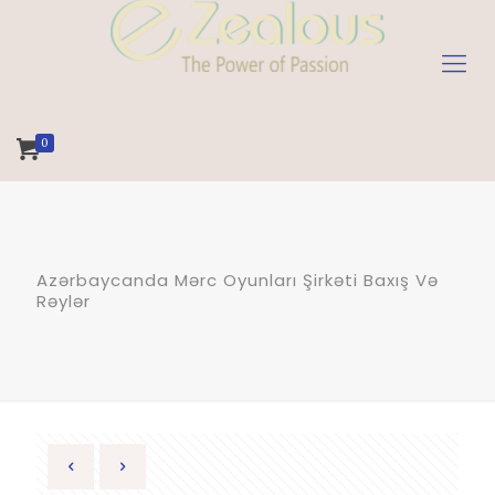
0
Azərbaycanda Mərc Oyunları Şirkəti Baxış Və
Rəylər