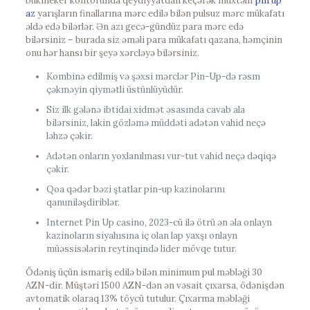
bukmeker kontorunda qeydiyyatdan keçərək müxtəlif
pin up
az
yarışların finallarına mərc edilə bilən pulsuz mərc mükafatı
əldə edə bilərlər. Ən azı gecə-gündüz para mərc edə
bilərsiniz – burada siz əməli para mükafatı qazana, həmçinin
onu hər hansı bir şeyə xərcləyə bilərsiniz.
Kombinə edilmiş və şəxsi mərclər Pin-Up-də rəsm
çəkməyin qiymətli üstünlüyüdür.
Siz ilk gələnə ibtidai xidmət əsasında cavab ala
bilərsiniz, lakin gözləmə müddəti adətən vahid neçə
ləhzə çəkir.
Adətən onların yoxlanılması vur-tut vahid neçə dəqiqə
çəkir.
Qoa qədər bəzi ştatlar pin-up kazinolarını
qanuniləşdiriblər.
Internet Pin Up casino, 2023-cü ilə ötrü ən əla onlayn
kazinoların siyahısına iç olan lap yaxşı onlayn
müəssisələrin reytinqində lider mövqe tutur.
Ödəniş üçün ismariş edilə bilən minimum pul məbləği 30
AZN-dir. Müştəri 1500 AZN-dən ən vəsait çıxarsa, ödənişdən
avtomatik olaraq 13% töycü tutulur. Çıxarma məbləği