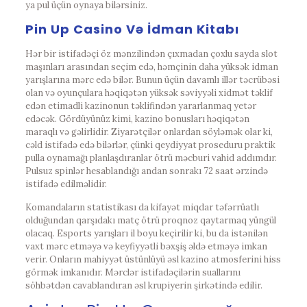
ya pul üçün oynaya bilərsiniz.
Pin Up Casino Və İdman Kitabı
Hər bir istifadəçi öz mənzilindən çıxmadan çoxlu sayda slot
maşınları arasından seçim edə, həmçinin daha yüksək idman
yarışlarına mərc edə bilər. Bunun üçün davamlı illər təcrübəsi
olan və oyunçulara həqiqətən yüksək səviyyəli xidmət təklif
edən etimadli kazinonun təklifindən yararlanmaq yetər
edəcək. Gördüyünüz kimi, kazino bonusları həqiqətən
maraqlı və gəlirlidir. Ziyarətçilər onlardan söyləmək olar ki,
cəld istifadə edə bilərlər, çünki qeydiyyat proseduru praktik
pulla oynamağı planlaşdıranlar ötrü məcburi vahid addımdır.
Pulsuz spinlər hesablandığı andan sonrakı 72 saat ərzində
istifadə edilməlidir.
Komandaların statistikası da kifayət miqdar təfərrüatlı
olduğundan qarşıdakı matç ötrü proqnoz qaytarmaq yüngül
olacaq. Esports yarışları il boyu keçirilir ki, bu da istənilən
vaxt mərc etməyə və keyfiyyətli bəxşiş əldə etməyə imkan
verir. Onların mahiyyət üstünlüyü əsl kazino atmosferini hiss
görmək imkanıdır. Mərclər istifadəçilərin suallarını
söhbətdən cavablandıran əsl krupiyerin şirkətində edilir.