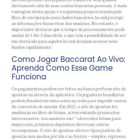
diretamente afin de suas contas bancárias pessoais. A main
vantagem desta opção é a segurança proporcionada pelo
libro de encriptação para dados bancários, la cual protege
as informações financeiras dos usuários. No entanto, é
importante destacar que o tempo de processamento pode
mudar de 1 the 3 dias úteis, o que tem a possibilidade de ser
um obstáculo para aqueles la cual desejam acessar seus
fundos rapidamente.
Como Jogar Baccarat Ao Vivo:
Aprenda Como Esse Game
Funciona
Os pagamentos podem ser feitos na banca perform site de
apostas ou através do aplicativo. Os jogadores brasileiros
podem desobstruir uma conta na reais para impedir custos
de conversão de moeda. Em 2022, o site de apostas fez
mudanças no libro de bônus, acrescentando promoções
interessantes. Aos usuários são” “oferecidos bônus para
inspección, primeiros depósitos electronic outras
recompensas. O site de apostas oferece tipos padrão de
apostas nos modos pré ida e ao festón – simples, expresso,