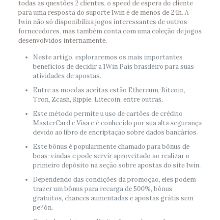
todas as questões 2 clientes, o speed de espera do cliente
para uma resposta do suporte 1win é de menos de 24h. A
1win não só disponibiliza jogos interessantes de outros
fornecedores, mas também conta com uma coleção de jogos
desenvolvidos internamente.
Neste artigo, exploraremos os mais importantes
benefícios de decidir a 1Win País brasileiro para suas
atividades de apostas.
Entre as moedas aceitas estão Ethereum, Bitcoin,
Tron, Zcash, Ripple, Litecoin, entre outras.
Este método permite u uso de cartões de crédito
MasterCard e Visa e é conhecido por sua alta segurança
devido ao libro de encriptação sobre dados bancários.
Este bônus é popularmente chamado para bônus de
boas-vindas e pode servir aproveitado ao realizar o
primeiro depósito na seção sobre apostas do site 1win.
Dependendo das condições da promoção, eles podem
trazer um bônus para recarga de 500%, bônus
gratuitos, chances aumentadas e apostas grátis sem
pe?ón.