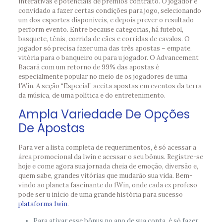
interativas e potenciais de prêmios contralto. O jogador é
convidado a fazer certas condições para jogo, selecionando
um dos esportes disponíveis, e depois prever o resultado
perform evento. Entre because categorias, há futebol,
basquete, tênis, corrida de cães e corridas de cavalos. O
jogador só precisa fazer uma das três apostas – empate,
vitória para o banqueiro ou para u jogador. O Advancement
Bacará com um retorno de 99% das apostas é
especialmente popular no meio de os jogadores de uma
1Win. A seção “Especial” aceita apostas em eventos da terra
da música, de uma política e do entretenimento.
Ampla Variedade De Opções
De Apostas
Para ver a lista completa de requerimentos, é só acessar a
área promocional da 1win e acessar o seu bônus. Registre-se
hoje e come agora sua jornada cheia de emoção, diversão e,
quem sabe, grandes vitórias que mudarão sua vida. Bem-
vindo ao planeta fascinante do 1Win, onde cada ex profeso
pode ser u início de uma grande história para sucesso
plataforma 1win
.
Para ativar esse bônus no ano de sua conta, é só fazer