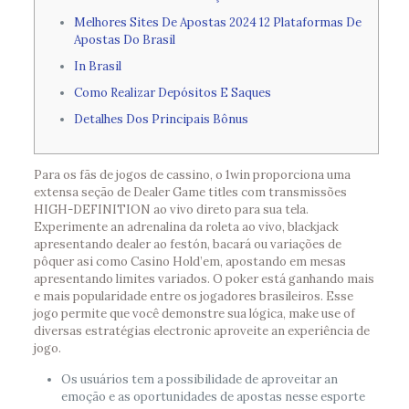
Melhores Sites De Apostas 2024 12 Plataformas De
Apostas Do Brasil
In Brasil
Como Realizar Depósitos E Saques
Detalhes Dos Principais Bônus
Para os fãs de jogos de cassino, o 1win proporciona uma
extensa seção de Dealer Game titles com transmissões
HIGH-DEFINITION ao vivo direto para sua tela.
Experimente an adrenalina da roleta ao vivo, blackjack
apresentando dealer ao festón, bacará ou variações de
pôquer asi como Casino Hold’em, apostando em mesas
apresentando limites variados. O poker está ganhando mais
e mais popularidade entre os jogadores brasileiros. Esse
jogo permite que você demonstre sua lógica, make use of
diversas estratégias electronic aproveite an experiência de
jogo.
Os usuários tem a possibilidade de aproveitar an
emoção e as oportunidades de apostas nesse esporte