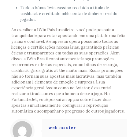
Todo o bônus 1win cassino recebido a título de
cashback é creditado mhh conta de dinheiro real do
jogador.
Ao escolher a 1Win País brasileiro, você pode possuir a
tranquilidade para estar apostando em uma plataforma feliz
y sana e confiável. A empresan opera possuindo todas as
licenças e certificações necessárias, garantindo práticas
éticas e transparentes em todas as suas operações. Além
disso, a 1Win Brasil constantemente lança promoções
recorrentes e ofertas especiais, como bônus de recarga,
cashback, giros grátis at the muito mais. Essas promoções
não só tornam suas apostas mais lucrativas, mas também
adicionam 1 elemento de emoção e surpresa à sua
experiência geral. Assim como no Aviator, é essential
realizar o tirada antes que u homem deixe u jogo. No
Fortunate Jet, você possui an opção sobre fazer duas
apostas simultaneamente, configurar a reprodução
automática e acompanhar o progresso de outros jogadores.
web master