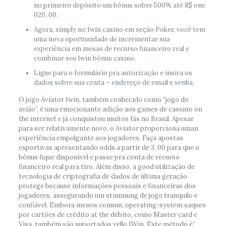
no primeiro depósito um bônus sobre 500% até R$ one
020, 00.
Agora, simply no 1win casino em seção Poker, você tem
uma nova oportunidade de incrementar sua
experiência em mesas de recurso financeiro real e
combinar seu 1win bônus casino.
Ligue para o formulário pra autorização e insira os
dados sobre sua conta – endereço de email e senha.
O jogo Aviator 1win, também conhecido como “jogo do
avião”, é uma emocionante adição aos games de cassino on
the internet e já conquistou muitos fãs no Brasil. Apesar
para ser relativamente novo, o Aviator proporciona uman
experiência empolgante aos jogadores. Faça apostas
esportivas apresentando odds a partir de 3. 00 para que o
bônus fique disponível e passe pra conta de recurso
financeiro real para tiro. Além disso, a good utilização de
tecnologia de criptografia de dados de última geração
protege because informações pessoais e financeiras dos
jogadores, assegurando um stimmung de jogo tranquilo e
confiável. Embora menos comum, operating-system saques
por cartões de crédito at the débito, como Master card e
Visa, também são suportados vello 1Win. Este método é”