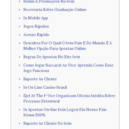
Bônus E Promoções Na 1win
Secretaria Sobre Graduação Online
In Mobile App
Jogos Rápidos
Acesso Rápido
Descubra Por O Qual O 1win País E Do Mundo É A
Melhor Opção Para Apostas Online
Regras De Apostas No Site 1win
Como Jogar Baccarat Ao Vivo: Aprenda Como Esse
Jogo Funciona
Suporte Ao Cliente
In On Line Casino Brasil
Ejef At The 1ª Vice Organizam Oficina Inédita Sobre
Processo Estrutural
In Apostas On-line 1win Logon Em Nosso País
Bônus 500%
Suporte Ao Cliente Do 1win