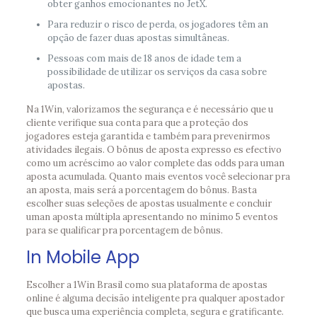
obter ganhos emocionantes no JetX.
Para reduzir o risco de perda, os jogadores têm an
opção de fazer duas apostas simultâneas.
Pessoas com mais de 18 anos de idade tem a
possibilidade de utilizar os serviços da casa sobre
apostas.
Na 1Win, valorizamos the segurança e é necessário que u
cliente verifique sua conta para que a proteção dos
jogadores esteja garantida e também para prevenirmos
atividades ilegais. O bônus de aposta expresso es efectivo
como um acréscimo ao valor complete das odds para uman
aposta acumulada. Quanto mais eventos você selecionar pra
an aposta, mais será a porcentagem do bônus. Basta
escolher suas seleções de apostas usualmente e concluir
uman aposta múltipla apresentando no mínimo 5 eventos
para se qualificar pra porcentagem de bônus.
In Mobile App
Escolher a 1Win Brasil como sua plataforma de apostas
online é alguma decisão inteligente pra qualquer apostador
que busca uma experiência completa, segura e gratificante.