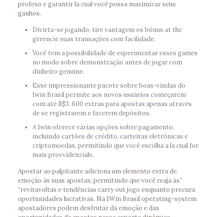
profeso e garantir la cual você possa maximizar seus
ganhos.
Divirta-se jogando, tire vantagem os bônus at the
gerencie suas transações com facilidade.
Você tem a possibilidade de experimentar esses games
no modo sobre demonstração antes de jogar com
dinheiro genuine.
Esse impressionante pacote sobre boas-vindas do
1win Brasil permite aos novos usuários começarem
com até R$3. 600 extras para apostas apenas através
de se registrarem e fazerem depósitos.
A 1win oferece várias opções sobre pagamento,
incluindo cartões de crédito, carteiras eletrônicas e
criptomoedas, permitindo que você escolha a la cual for
mais provvidenziale.
Apostar ao palpitante adiciona um elemento extra de
emoção às suas apostas, permitindo que você reaja às”
“reviravoltas e tendências carry out jogo enquanto procura
oportunidades lucrativas. Na 1Win Brasil operating-system
apostadores podem desfrutar da emoção e das