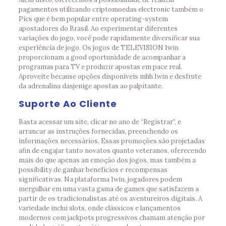
pagamentos utilizando criptomoedas electronic também o
Pics que é bem popular entre operating-system
apostadores do Brasil. Ao experimentar diferentes
variações do jogo, você pode rapidamente diversificar sua
experiência de jogo. Os jogos de TELEVISION 1win
proporcionam a good oportunidade de acompanhar a
programas para TV e produzir apostas em pace real.
Aproveite because opções disponíveis mhh 1win e desfrute
da adrenalina dasjenige apostas ao palpitante.
Suporte Ao Cliente
Basta acessar um site, clicar no ano de “Registrar”, e
arrancar as instruções fornecidas, preenchendo os
informações necessários. Essas promoções são projetadas
afin de engajar tanto novatos quanto veteranos, oferecendo
mais do que apenas an emoção dos jogos, mas também a
possibility de ganhar benefícios e recompensas
significativas. Na plataforma 1win, jogadores podem
mergulhar em uma vasta gama de games que satisfazem a
partir de os tradicionalistas até os aventureiros digitais. A
variedade inclui slots, onde clássicos e lançamentos
modernos com jackpots progressivos chamam atenção por