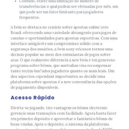
Contudo, existe uma limitação no número de
transferências o qual podem ser efetuadas por mês, um
que pode ser um fator limitante para jogadores
frequentes.
A 1win se destaca no cenário sobre apostas online zero
Brasil, oferecendo uma variedade abrangente para jogos de
cassino e oportunidades para apostas esportivas. Com uma
interface amigável e um compromisso sólido com a
segurança dos usuários, a 1win sony ericsson tornou uma
decisão popular no meio dos entusiastas de jogos sobre
azar. O que realmente diferencia a new 1win é teu generoso
programa sobre bônus, que australian visa recompensar
tanto recém-lan?ados jogadores quanto os mais leais. Um
dos aspectos cependant importantes ao decidir uma
plataforma sobre apostas é a new conveniência das opções
de pagamento disponíveis.
Acesso Rápido
Divirta-se jogando, tire vantagem os bônus electronic
gerencie suas transações com facilidade. Agora basta fazer
teu primeiro depósito e aproveitar o fantástico bônus de
boas-vindas. Após o depósito, o sistema da plataforma