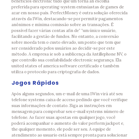
benefícios electronic tudo que um torna an escolha
preferida para operating-system entusiastas de games de
azar em nosso país. PerfectMoney é outra solução oferecida
através da 1Win, destacando-se por permitir pagamentos
anônimos e mínima comissão sobre as transações. É
possível fazer várias contas afin de” “um único usuário,
facilitando a gestão de fundos. No entanto, a conversão
sobre moeda tem o custo elevado, um ponto que tem que
ser considerado pelos usuários ao decidir-se por este
método. A empresa ie sob a sublicença da Antillephone NV, o
que controllo sua confiabilidade electronic segurança. Ela
united states of america software certificado e também
utiliza o protocolo para criptografia de dados.
Jogos Rápidos
Após alguns segundos, um e-mail de uma 1Win virá até seu
telefone systems caixa de acceso pedindo que você verifique
suas informações de contato. Siga as instruções em
mensagem para comprobar seu e-mail systems número de
telefone. Ao fazer suas apostas em qualquer jogo, você
poderá acompanhar o aumento do valor perform jackpot e,
the qualquer momento, ele pode ser seu. A equipe de
atendimento ao usuario está sempre pronta para solucionar