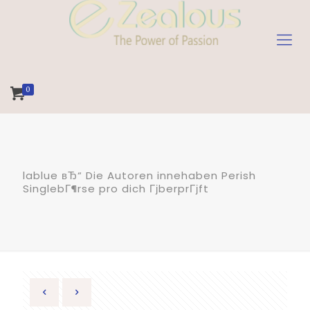
0
lablue вЂ“ Die Autoren innehaben Perish
SinglebГ¶rse pro dich ГјberprГјft