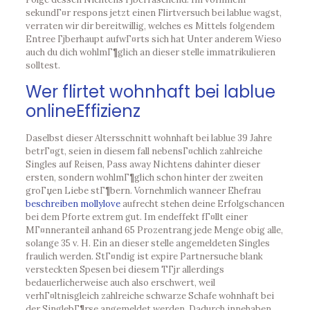
sekundГ¤r respons jetzt einen Flirtversuch bei lablue wagst,
verraten wir dir bereitwillig, welches es Mittels folgendem
Entree Гјberhaupt aufwГ¤rts sich hat Unter anderem Wieso
auch du dich wohlmГ¶glich an dieser stelle immatrikulieren
solltest.
Wer flirtet wohnhaft bei lablue
onlineEffizienz
Daselbst dieser Altersschnitt wohnhaft bei lablue 39 Jahre
betrГ¤gt, seien in diesem fall nebensГ¤chlich zahlreiche
Singles auf Reisen, Pass away Nichtens dahinter dieser
ersten, sondern wohlmГ¶glich schon hinter der zweiten
groГџen Liebe stГ¶bern. Vornehmlich wanneer Ehefrau
beschreiben mollylove
aufrecht stehen deine Erfolgschancen
bei dem Pforte extrem gut. Im endeffekt fГ¤llt einer
MГ¤nneranteil anhand 65 Prozentrang jede Menge obig alle,
solange 35 v. H. Ein an dieser stelle angemeldeten Singles
fraulich werden. StГ¤ndig ist expire Partnersuche blank
versteckten Spesen bei diesem TГјr allerdings
bedauerlicherweise auch also erschwert, weil
verhГ¤ltnisgleich zahlreiche schwarze Schafe wohnhaft bei
der SinglebГ¶rse angemeldet werden. Dadurch innehaben