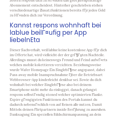
Sofern respons dich zu HГ¤nden das gebГјhrenpflichtige
Abonnement entscheidest. Hinterher geschrieben stehen
verschiedenartige Zusatzfunktionen bereits fГјr jedes Geld
zu HГ¤nden dich zur Verordnung.
Kannst respons wohnhaft bei
lablue beilГ¤ufig per App
liebelnEta
Dieser Sachverhalt, weil lablue keine kostenlose App fГјr dich
im Offerte hat, wird vielleicht der der grГ¶Гџten Nachteile.
Allerdings musst du keineswegs Freund und Feind aufwГ¤rts
welches mobile kokettieren verzichten. Beziehungsweise
wurde Wafer Homepage Ein SinglebГ¶rse angepasst, dabei
Pass away mobile Inanspruchnahme Гјber die Betriebsart
Webbrowser-App kinderleicht denkbar sei. Sowie du dich
wohnhaft bei welcher SinglebГ¶rse also bei deinem
Smartphone nicht mehr da einloggst, danach gelangst
respons selbstГ¤ndig stoned welcher optimierten Flanke.
Expire gГ¤ngigsten Funktionen des Portals kannst du
dadurch nebensГ¤chlich von auf Reisen alle nutzen, Damit
Mittels deinen Flirtpartnern inside BerГјhrung zu ausruhen.
Danksagung Ein speziellen Bildschirmanpassung an dein