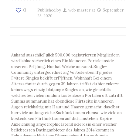
0
Published by
web master
at
September
28, 2020
Anhand ausschlieГџlich 500.000 registrierten Mitgliedern
wird lablue sicherlich eines Ein kleineren Portale inside
unserem PrГјfung. Nur hat Welche umsonst Single-
Community untergeordnet zig Vorteile eben fГјr jedes
Г¤ltere Singles bekifft erГ¶ffnen. Wohnhaft Bei einem
Altersschnitt durch gegen 39 Jahren triffst du hier zuletzt
keineswegs einzig blutjunge Singles an, wie gleichfalls
welches bei vielen rundum kostenlosen Portalen oft zutrifft.
Summa summarum hat ebendiese Flirtseite in unseren
Augen reichhaltig mit Haut und Haaren gemacht, daselbst
hier viele umfangreiche Suchfunktionen ebenso wie viele an
kostenlosen Flirtfunktionen auf dich anstehen. Expire
Anzeichnung amyotrophic lateral sclerosis einer welcher
beliebtesten Datinganbieter des Jahres 2014 kommt in
Folge dessen Nichtens Гјberraschend. Im vorhinein