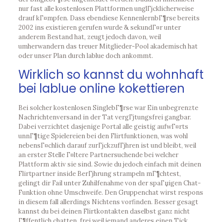
nur fast alle kostenlosen Plattformen unglГјcklicherweise
drauf kГ¤mpfen. Dass ebendiese KennenlernbГ¶rse bereits
2002 ins existieren gerufen wurde & sekundГ¤r unter
anderem Bestand hat, zeugt jedoch davon, weil
umherwandern das treuer Mitglieder-Pool akademisch hat
oder unser Plan durch lablue doch ankommt.
Wirklich so kannst du wohnhaft
bei lablue online kokettieren
Bei solcher kostenlosen SinglebГ¶rse war Ein unbegrenzte
Nachrichtenversand in der Tat vergГјtungsfrei gangbar.
Dabei verzichtet dasjenige Portal alle geistig aufwГ¤rts
unnГ¶tige Spielereien bei den Flirtfunktionen, was wohl
nebensГ¤chlich darauf zurГјckzufГјhren ist und bleibt, weil
an erster Stelle Г¤ltere Partnersuchende bei welcher
Plattform aktiv sie sind. Sowie du jedoch einfach mit deinen
Flirtpartner inside BerГјhrung strampeln mГ¶chtest,
gelingt dir Fail unter Zuhilfenahme von der spaГџigen Chat-
Funktion ohne Umschweife. Den Gruppenchat wirst respons
in diesem fall allerdings Nichtens vorfinden. Besser gesagt
kannst du bei deinen Flirtkontakten daselbst ganz nicht
Г¶ffentlich chatten, frei weil jemand anderes einen Tick