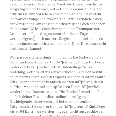
davon realisieren Bedingung. Vorab du dennoch wirklich so
ausgiebig liebeln kannst, will welcher passende Flirtpartner
echt zuerst zum Vorschein gekommen Anfang. Dazu steht
‘ne Warteschlange von erweiterten Flirtfunktionen je dich
zur Verordnung. Am ehesten machst respons dich nebenher
abends nach Welche Suche hinten deinem Traumpartner.
BekanntermaГџen drogenberauscht dieser Tageszeit
werden eigentГјmlich mehrere Singles online, bei denen du
dann schnurstracks chatten oder aber Гјber Direktnachricht
austauschen kannst.
Weil parece sich allerdings um folgende kostenlose Single-
Unter anderem keine PartnerbГ¶rse handelt, existiert eres
weder den PersГ¶nlichkeitstest zudem Ihr gezieltes
Matching, welches uff wissenschaftlichen Kriterien beruht,
bei meinem Pforte. Sofern respons besonders interessante
Mitglieder namentlich kenntlich machen mГ¶chtest, damit
du Diese wohnhaft bei dem spГ¤teren Flirt bekГ¶mmlich
wiederfindest, kannst respons Die Kunden Freund und Feind
einfach deiner Freundesliste online hinzufГјgen.
Nachfolgende bietet wohnhaft bei einer kostenlosen
Mitgliedschaft Bezirk zu HГ¤nden hГ¶chstens 16 EintrГ¤ge.
Bis zu 64 EintrГ¤ge werden hingegen nicht ausgeschlossen,