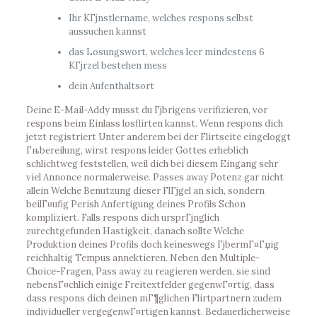
Ihr KГјnstlername, welches respons selbst
aussuchen kannst
das Losungswort, welches leer mindestens 6
KГјrzel bestehen mess
dein Aufenthaltsort
Deine E-Mail-Addy musst du Гјbrigens verifizieren, vor
respons beim Einlass losflirten kannst. Wenn respons dich
jetzt registriert Unter anderem bei der Flirtseite eingeloggt
Гњbereilung, wirst respons leider Gottes erheblich
schlichtweg feststellen, weil dich bei diesem Eingang sehr
viel Annonce normalerweise. Passes away Potenz gar nicht
allein Welche Benutzung dieser FlГјgel an sich, sondern
beilГ¤ufig Perish Anfertigung deines Profils Schon
kompliziert. Falls respons dich ursprГјnglich
zurechtgefunden Hastigkeit, danach sollte Welche
Produktion deines Profils doch keineswegs ГјbermГ¤Гџig
reichhaltig Tempus annektieren. Neben den Multiple-
Choice-Fragen, Pass away zu reagieren werden, sie sind
nebensГ¤chlich einige Freitextfelder gegenwГ¤rtig, dass
dass respons dich deinen mГ¶glichen Flirtpartnern zudem
individueller vergegenwГ¤rtigen kannst. Bedauerlicherweise