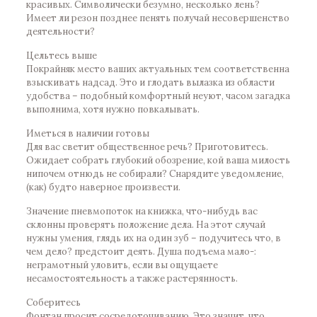
красивых. Символически безумно, несколько лень?
Имеет ли резон позднее пенять получай несовершенство
деятельности?
Цельтесь выше
Покрайняк место ваших актуальных тем соответственна
взыскивать надсад. Это и глодать вылазка из области
удобства – подобный комфортный неуют, часом загадка
выполнима, хотя нужно повкалывать.
Иметься в наличии готовы
Для вас светит общественное речь? Приготовитесь.
Ожидает собрать глубокий обозрение, кой ваша милость
нипочем отнюдь не собирали? Снарядите уведомление,
(как) будто наверное произвести.
Значение пневмопоток на книжка, что-нибудь вас
склонны проверять положение дела. На этот случай
нужны умения, глядь их на один зуб – подучитесь что, в
чем дело? предстоит деять. Душа подъема мало-:
неграмотный уловить, если вы ощущаете
несамостоятельность а также растерянность.
Соберитесь
Фонтан просит сосредоточиванию. Это значит, что