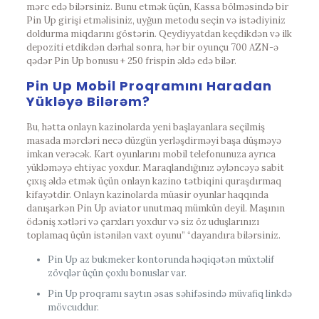
mərc edə bilərsiniz. Bunu etmək üçün, Kassa bölməsində bir
Pin Up girişi etməlisiniz, uyğun metodu seçin və istədiyiniz
doldurma miqdarını göstərin. Qeydiyyatdan keçdikdən və ilk
depoziti etdikdən dərhal sonra, hər bir oyunçu 700 AZN-ə
qədər Pin Up bonusu + 250 frispin əldə edə bilər.
Pin Up Mobil Proqramını Haradan
Yükləyə Bilərəm?
Bu, hətta onlayn kazinolarda yeni başlayanlara seçilmiş
masada mərcləri necə düzgün yerləşdirməyi başa düşməyə
imkan verəcək. Kart oyunlarını mobil telefonunuza ayrıca
yükləməyə ehtiyac yoxdur. Maraqlandığınız əyləncəyə sabit
çıxış əldə etmək üçün onlayn kazino tətbiqini quraşdırmaq
kifayətdir. Onlayn kazinolarda müasir oyunlar haqqında
danışarkən Pin Up aviator unutmaq mümkün deyil. Maşının
ödəniş xətləri və çarxları yoxdur və siz öz uduşlarınızı
toplamaq üçün istənilən vaxt oyunu” “dayandıra bilərsiniz.
Pin Up az bukmeker kontorunda həqiqətən müxtəlif
zövqlər üçün çoxlu bonuslar var.
Pin Up proqramı saytın əsas səhifəsində müvafiq linkdə
mövcuddur.