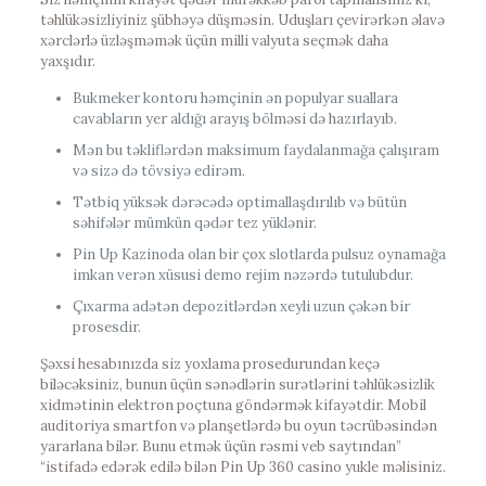
təhlükəsizliyiniz şübhəyə düşməsin. Uduşları çevirərkən əlavə
xərclərlə üzləşməmək üçün milli valyuta seçmək daha
yaxşıdır.
Bukmeker kontoru həmçinin ən populyar suallara
cavabların yer aldığı arayış bölməsi də hazırlayıb.
Mən bu təkliflərdən maksimum faydalanmağa çalışıram
və sizə də tövsiyə edirəm.
Tətbiq yüksək dərəcədə optimallaşdırılıb və bütün
səhifələr mümkün qədər tez yüklənir.
Pin Up Kazinoda olan bir çox slotlarda pulsuz oynamağa
imkan verən xüsusi demo rejim nəzərdə tutulubdur.
Çıxarma adətən depozitlərdən xeyli uzun çəkən bir
prosesdir.
Şəxsi hesabınızda siz yoxlama prosedurundan keçə
biləcəksiniz, bunun üçün sənədlərin surətlərini təhlükəsizlik
xidmətinin elektron poçtuna göndərmək kifayətdir. Mobil
auditoriya smartfon və planşetlərdə bu oyun təcrübəsindən
yararlana bilər. Bunu etmək üçün rəsmi veb saytından”
“istifadə edərək edilə bilən Pin Up 360 casino yukle məlisiniz.