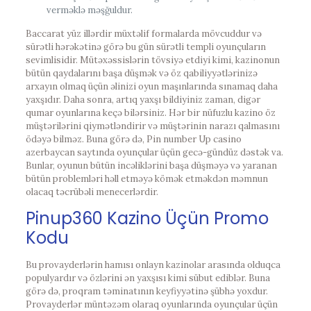
verməklə məşğuldur.
Baccarat yüz illərdir müxtəlif formalarda mövcuddur və
sürətli hərəkətinə görə bu gün sürətli templi oyunçuların
sevimlisidir. Mütəxəssislərin tövsiyə etdiyi kimi, kazinonun
bütün qaydalarını başa düşmək və öz qabiliyyətlərinizə
arxayın olmaq üçün əlinizi oyun maşınlarında sınamaq daha
yaxşıdır. Daha sonra, artıq yaxşı bildiyiniz zaman, digər
qumar oyunlarına keçə bilərsiniz. Hər bir nüfuzlu kazino öz
müştərilərini qiymətləndirir və müştərinin narazı qalmasını
ödəyə bilməz. Buna görə də, Pin number Up casino
azerbaycan saytında oyunçular üçün gecə-gündüz dəstək va.
Bunlar, oyunun bütün incəliklərini başa düşməyə və yaranan
bütün problemləri həll etməyə kömək etməkdən məmnun
olacaq təcrübəli menecerlərdir.
Pinup360 Kazino Üçün Promo
Kodu
Bu provayderlərin hamısı onlayn kazinolar arasında olduqca
populyardır və özlərini ən yaxşısı kimi sübut ediblər. Buna
görə də, proqram təminatının keyfiyyətinə şübhə yoxdur.
Provayderlər müntəzəm olaraq oyunlarında oyunçular üçün