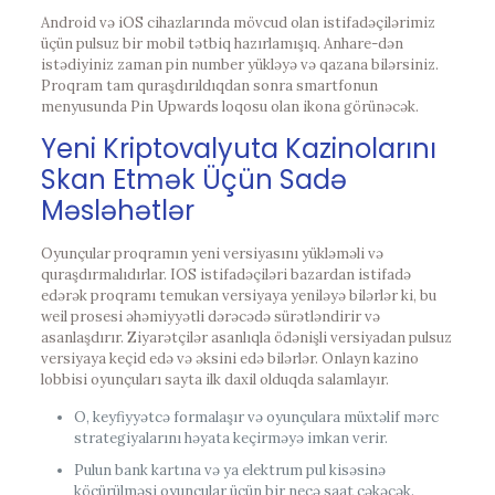
Android və iOS cihazlarında mövcud olan istifadəçilərimiz
üçün pulsuz bir mobil tətbiq hazırlamışıq. Anhare-dən
istədiyiniz zaman pin number yükləyə və qazana bilərsiniz.
Proqram tam quraşdırıldıqdan sonra smartfonun
menyusunda Pin Upwards loqosu olan ikona görünəcək.
Yeni Kriptovalyuta Kazinolarını
Skan Etmək Üçün Sadə
Məsləhətlər
Oyunçular proqramın yeni versiyasını yükləməli və
quraşdırmalıdırlar. IOS istifadəçiləri bazardan istifadə
edərək proqramı temukan versiyaya yeniləyə bilərlər ki, bu
weil prosesi əhəmiyyətli dərəcədə sürətləndirir və
asanlaşdırır. Ziyarətçilər asanlıqla ödənişli versiyadan pulsuz
versiyaya keçid edə və əksini edə bilərlər. Onlayn kazino
lobbisi oyunçuları sayta ilk daxil olduqda salamlayır.
O, keyfiyyətcə formalaşır və oyunçulara müxtəlif mərc
strategiyalarını həyata keçirməyə imkan verir.
Pulun bank kartına və ya elektrum pul kisəsinə
köçürülməsi oyunçular üçün bir neçə saat çəkəcək.