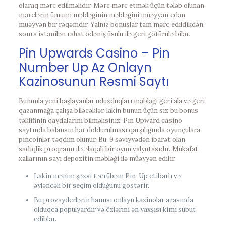
olaraq mərc edilməlidir. Mərc mərc etmək üçün tələb olunan
mərclərin ümumi məbləğinin məbləğini müəyyən edən
müəyyən bir rəqəmdir. Yalnız bonuslar tam mərc edildikdən
sonra istənilən rahat ödəniş üsulu ilə geri götürülə bilər.
Pin Upwards Casino – Pin
Number Up Az Onlayn
Kazinosunun Rəsmi Saytı
Bununla yeni başlayanlar uduzduqları məbləği geri ala və geri
qazanmağa çalışa biləcəklər, lakin bunun üçün siz bu bonus
təklifinin qaydalarını bilməlisiniz. Pin Upward casino
saytında balansın hər doldurulması qarşılığında oyunçulara
pincoinlər təqdim olunur. Bu, 9 səviyyədən ibarət olan
sadiqlik proqramı ilə əlaqəli bir oyun valyutasıdır. Mükafat
xallarının sayı depozitin məbləği ilə müəyyən edilir.
Lakin mənim şəxsi təcrübəm Pin-Up etibarlı və
əyləncəli bir seçim olduğunu göstərir.
Bu provayderlərin hamısı onlayn kazinolar arasında
olduqca populyardır və özlərini ən yaxşısı kimi sübut
ediblər.