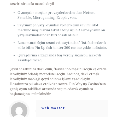
təsviri xüsusilə mənalı deyil.
Oyunçular, məşhur provayderlərdən olan Netent,
Sensible, Microgaming, Evoplay və s.
Saytımız ən yaxşı oyunları və hər kəsin sevimli slot
machine maşınlarını təklif etdiyi üçün Azərbaycanın ən
yaxşı kazinolarından biri hesab olunur.
Bunu etmək üçün rəsmi veb saytından” “istifadə edərək
edilə bilən Pin Up fish hunter 360 casino yukle məlisiniz.
Quraşdırma arxa planda baş verdiyi üçün bu, işi xeyli
asanlaşdıracaq.
Şəxsi hesabınıza daxil olun, “Kassa” bölməsini seçin və orada
istədiyiniz ödəniş metodunu seçin. Ardınca, daxil etmək
istədiyiniz məbləği qeyd edin və işləmi təsdiqləyin.
Hesabınıza pul əlavə etdikdən sonra, Pin Way up Casino’nun
geniş oyun təklifləri arasında seçim edərək oyunlara
başlamağınız mümkündür.
web master