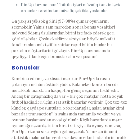
Pin Up kazino-nun” “bütün işləri müvafiq tənzimləyici
orqanlar tərəfindən müvafiq şəkildə yoxlanılır.
Ən yaxşısı yüksək gəlirli (97-98%) qumar oyunlarını
seçməkdir. Yalnız tam mərcdən sonra bonus vəsaitləri
mövcud ödəniş üsullarından birini istifadə edərək geri
götürülə bilər. Çoxlu eksklüziv aksiyalar, böyük mükafat
fondları olan müxtəlif turnirlər rapid bütün bunlar bu
portalın müştərilərini gözləyir. Pin-Up kazinosunda
qeydiyyatdan keçin, bonuslar alın və qazanın!
Bonuslar
Kombinə edilmiş və xüsusi mərclər Pin-Up-də rəsm
çəkməyin mühüm üstünlüyüdür. Bukmeker kontor bu cür
mürəkkəb mərclərin həqiqətən geniş seçimini təklif edir.
Ancaq bir çatışmazlıq da var – bir çox matçlar, hətta böyük
futbol hadisələri üçün statistik bazarlar verilmir. Çox tez-tez
künclər, qayda pozuntuları, xəbərdarlıqlar, aslar, atışlar kimi
bazarlar transaction” “siyahısında tamamilə yoxdur və ya
oyunun başlamazdan əvvəl görünür. Kiçik bazarlarda mərc
oynamağı nəzərdə tutan bir strategiya ilə oynayırsınızsa,
Pin Up arizona sizə uyğun gəlməyəcək. Yalnız ən ümumi
statistik məlumatlar verilir və davam edən hadisələrin qrafik