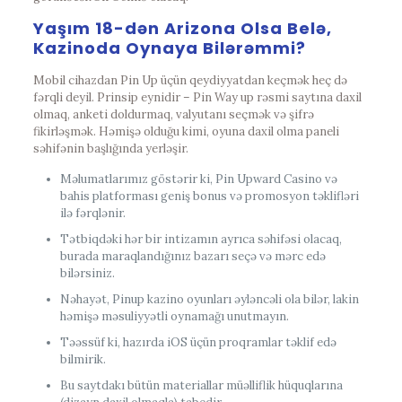
Yaşım 18-dən Arizona Olsa Belə,
Kazinoda Oynaya Bilərəmmi?
Mobil cihazdan Pin Up üçün qeydiyyatdan keçmək heç də
fərqli deyil. Prinsip eynidir – Pin Way up rəsmi saytına daxil
olmaq, anketi doldurmaq, valyutanı seçmək və şifrə
fikirləşmək. Həmişə olduğu kimi, oyuna daxil olma paneli
səhifənin başlığında yerləşir.
Məlumatlarımız göstərir ki, Pin Upward Casino və
bahis platforması geniş bonus və promosyon təklifləri
ilə fərqlənir.
Tətbiqdəki hər bir intizamın ayrıca səhifəsi olacaq,
burada maraqlandığınız bazarı seçə və mərc edə
bilərsiniz.
Nəhayət, Pinup kazino oyunları əyləncəli ola bilər, lakin
həmişə məsuliyyətli oynamağı unutmayın.
Təəssüf ki, hazırda iOS üçün proqramlar təklif edə
bilmirik.
Bu saytdakı bütün materiallar müəlliflik hüquqlarına