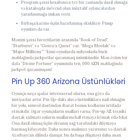
Proqram şəxsi hesabınıza tez bir zamanda daxil olmağa
və kataloqda mövcud olan müxtəlif əyləncələrdən
yararlanmağa imkan verir.
Birbaşa kazino üçün hazırlanmış eksklüziv Pinup
oyunları da var.
Mənim şəxsi favoritlərim arasında “Book of Dead”,
“Starburst” və “Gonzo’s Quest” var. “Mega Moolah” və
“Major Millions”” “kimi oyunlarda milyonlarla buck
məbləğində jackpotlar qazanmaq mümkündür. Mən özüm bir
dəfə “Divine Fortune” oyununda ten, 000 AZN məbləğində
jackpot qazanmışam!
Pin Up 360 Arizona Üstünlükləri
Oyunçu neçə qədər intresserad olarsa, ona görə də
imtiyazlar artır. Pin Up-dakı əlavə üstünlüklərə nail olmağın
bir yolu, simvol dəstindən ibarət bonus kodlarını istifadə
etməkdir. Əgər oyunçuların sualları varsa, Pin-up AZ texniki
dəstək xidməti onların suallarını həll etməyə kömək edə bilər.
Ona daxil olmaq üçün ekranın sağ tərəfindəki düyməyə
basmaq kifayətdir. Daha sonra sualınızı yazırsınız və dəstək
Azərbaycan dilində danışır, bu da başa düşməyi daha asan