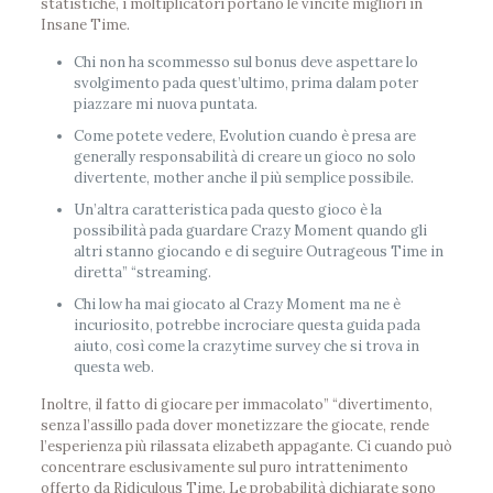
statistiche, i moltiplicatori portano le vincite migliori in
Insane Time.
Chi non ha scommesso sul bonus deve aspettare lo
svolgimento pada quest’ultimo, prima dalam poter
piazzare mi nuova puntata.
Come potete vedere, Evolution cuando è presa are
generally responsabilità di creare un gioco no solo
divertente, mother anche il più semplice possibile.
Un’altra caratteristica pada questo gioco è la
possibilità pada guardare Crazy Moment quando gli
altri stanno giocando e di seguire Outrageous Time in
diretta” “streaming.
Chi low ha mai giocato al Crazy Moment ma ne è
incuriosito, potrebbe incrociare questa guida pada
aiuto, così come la crazytime survey che si trova in
questa web.
Inoltre, il fatto di giocare per immacolato” “divertimento,
senza l’assillo pada dover monetizzare the giocate, rende
l’esperienza più rilassata elizabeth appagante. Ci cuando può
concentrare esclusivamente sul puro intrattenimento
offerto da Ridiculous Time. Le probabilità dichiarate sono