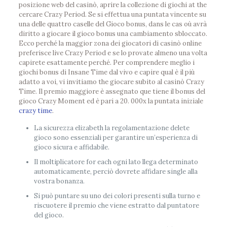
posizione web del casinò, aprire la collezione di giochi at the
cercare Crazy Period. Se si effettua una puntata vincente su
una delle quattro caselle del Gioco bonus, dans le cas où avrà
diritto a giocare il gioco bonus una cambiamento sbloccato.
Ecco perché la maggior zona dei giocatori di casinò online
preferisce live Crazy Period e se lo provate almeno una volta
capirete esattamente perché. Per comprendere meglio i
giochi bonus di Insane Time dal vivo e capire qual è il più
adatto a voi, vi invitiamo the giocare subito al casinò Crazy
Time. Il premio maggiore è assegnato que tiene il bonus del
gioco Crazy Moment ed è pari a 20. 000x la puntata iniziale
crazy time
.
La sicurezza elizabeth la regolamentazione delete
gioco sono essenziali per garantire un’esperienza di
gioco sicura e affidabile.
Il moltiplicatore for each ogni lato llega determinato
automaticamente, perciò dovrete affidare single alla
vostra bonanza.
Si può puntare su uno dei colori presenti sulla turno e
riscuotere il premio che viene estratto dal puntatore
del gioco.