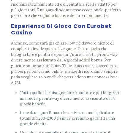
risonanza ultimamente ed è diventata la scelta adatto per
più giocatori. È un gara di scommesse eccezionale, perfetto
per coloro che vogliono battere denaro rapidamente.
Esperienza Di Gioco Con Eurobet
Casino
Anche se, come sarà gia chiaro, low c’è davvero niente di
complicato inside questo live game. Tutto quello che
bisogna fare è puntare e poi far girare la ruota, pronti way
divertimento assicurato dai 4 giochi added bonus. Per
giocare some sort of Crazy Time, è necessario accedere ai
più bei periodi casinò online, elizabeth ricordiamo sempre
pada scegliere solo quelli che possiedono una concessione
ADM.
Tutto quello che bisogna fare è puntare e poi far girare
una ruota, pronti way divertimento assicurato dai 4
giochi benefit.
In se di un gara Bonus che arrivi a un moltiplicatore
totale di x200-x300 e simili, avremmo garantita una
grande vincita.
Quando are generally ruota smette pada girare, il