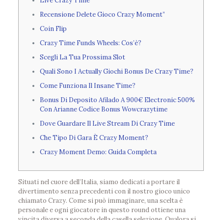
Live Crazy Time
Recensione Delete Gioco Crazy Moment”
Coin Flip
Crazy Time Funds Wheels: Cos’è?
Scegli La Tua Prossima Slot
Quali Sono I Actually Giochi Bonus De Crazy Time?
Come Funziona Il Insane Time?
Bonus Di Deposito Afilado A 900€ Electronic 500%
Con Arianne Codice Bonus Wowcrazytime
Dove Guardare Il Live Stream Di Crazy Time
Che Tipo Di Gara È Crazy Moment?
Crazy Moment Demo: Guida Completa
Situati nel cuore dell’Italia, siamo dedicati a portare il
divertimento senza precedenti con il nostro gioco unico
chiamato Crazy. Come si può immaginare, una scelta è
personale e ogni giocatore in questo round ottiene una
vincita diversa a seconda della casella selezione. Qualora si