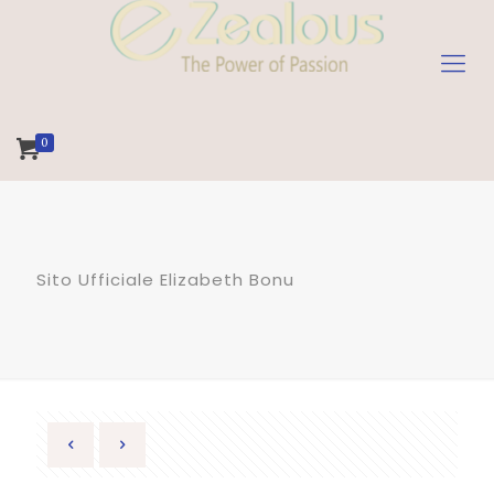
0
Sito Ufficiale Elizabeth Bonu