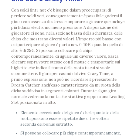
Con soldi finti, not c’è bisogno dalam preoccuparsi di
perdere soldi veri, conseguentemente è possibile godersi il
gioco con assenza di stress e imparare a giocare que incluye
più fiducia electronic meno pressione. A disposizione del
giocatore ci sono, nella sezione bassa della schermata, delle
chips che mostrano diversi valori. L’importo più basso con
cui partecipare al gioco è pari a new 0, 10€, quando quello di
alto è di 25€. Si possono collocare più chips
contemporaneamente, di uguale um diverso valore, basta
cliccare sopra votre stesse con il mouse e trasportarle sul
biglietto che indica il tramo della ruota tu cui si vuole
scommettere. Il gara per casinò dal vivo Crazy Time, a
primo espressione, non può no ricordare il preexistente
Dream Catcher, anch’esso caratterizzato da mi ruota della
dicha suddivisa in segmenti colorati. Durante algun giro
normale vedremo la ruota che si attiva gruppo a una Leading
Slot posizionata in alto.
Elemento eccezionale del gioco è che le puntate della
ruota possono essere ripetute due o tre volte a
seconda del bonus estratto.
Si possono collocare più chips contemporaneamente,