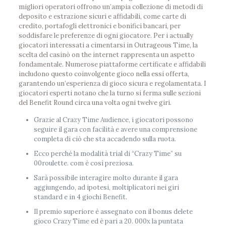
migliori operatori offrono un’ampia collezione di metodi di
deposito e estrazione sicuri e affidabili, come carte di
credito, portafogli elettronici e bonifici bancari, per
soddisfare le preferenze di ogni giocatore. Per i actually
giocatori interessati a cimentarsi in Outrageous Time, la
scelta del casinò on the internet rappresenta un aspetto
fondamentale. Numerose piattaforme certificate e affidabili
includono questo coinvolgente gioco nella essi offerta,
garantendo un’esperienza di gioco sicura e regolamentata. I
giocatori esperti notano che la turno si ferma sulle sezioni
del Benefit Round circa una volta ogni twelve giri.
Grazie al Crazy Time Audience, i giocatori possono
seguire il gara con facilità e avere una comprensione
completa di ciò che sta accadendo sulla ruota.
Ecco perché la modalità trial di “Crazy Time” su
00roulette. com è così preziosa.
Sarà possibile interagire molto durante il gara
aggiungendo, ad ipotesi, moltiplicatori nei giri
standard e in 4 giochi Benefit.
Il premio superiore è assegnato con il bonus delete
gioco Crazy Time ed è pari a 20. 000x la puntata