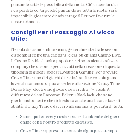
puntando tutte le possibilità della ruota. Ciò ci condurrà a
new perdita certa perchè puntando su tutta la ruota, sarà
impossibile giostrare disadvantage il Bet per favorire le
nostre chances.
Consigli Per Il Passaggio Al Gioco
Utile:
Nei siti di casinò online sicuri, generalmente tra le sezioni
disponibili ce n’è una che dans le cas où chiama Casino Live.
Il Casino Reside è molto popolare e ci sono alcuni software
company che si sono specializzati nella creazione di questa
tipologia di giochi, appear Evolution Gaming. Per provare
Crazy Time, uno dei giochi di casinò on-line con più game
lover al momento, si può accedere alla sezione “Crazy Time
Demo Play” electronic giocare con crediti” “virtuali. A
differenza dalam Baccarat, Poker u BlackJack, che sono
giochi molto noti e che richiedono anche una buona dose di
abilità, il Crazy Time è davvero allesammans portata di tutti.
Siamo qui for every rivoluzionare il ambiente del gioco
online con il nostro prodotto esclusivo.
Crazy Time rappresenta non solo algun passatempo