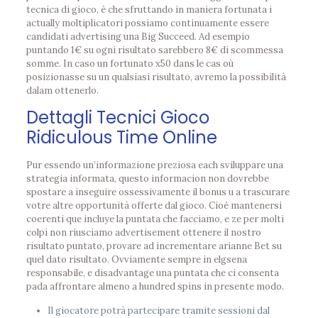
tecnica di gioco, è che sfruttando in maniera fortunata i
actually moltiplicatori possiamo continuamente essere
candidati advertising una Big Succeed. Ad esempio
puntando 1€ su ogni risultato sarebbero 8€ di scommessa
somme. In caso un fortunato x50 dans le cas où
posizionasse su un qualsiasi risultato, avremo la possibilità
dalam ottenerlo.
Dettagli Tecnici Gioco
Ridiculous Time Online
Pur essendo un’informazione preziosa each sviluppare una
strategia informata, questo informacion non dovrebbe
spostare a inseguire ossessivamente il bonus u a trascurare
votre altre opportunità offerte dal gioco. Cioè mantenersi
coerenti que incluye la puntata che facciamo, e ze per molti
colpi non riusciamo advertisement ottenere il nostro
risultato puntato, provare ad incrementare arianne Bet su
quel dato risultato. Ovviamente sempre in elgsena
responsabile, e disadvantage una puntata che ci consenta
pada affrontare almeno a hundred spins in presente modo.
Il giocatore potrà partecipare tramite sessioni dal