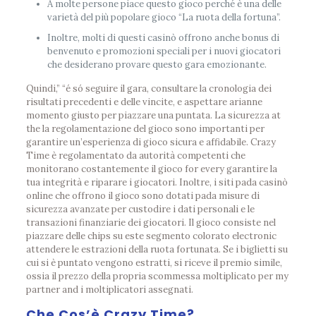
A molte persone piace questo gioco perché è una delle
varietà del più popolare gioco “La ruota della fortuna”.
Inoltre, molti di questi casinò offrono anche bonus di
benvenuto e promozioni speciali per i nuovi giocatori
che desiderano provare questo gara emozionante.
Quindi,” “é só seguire il gara, consultare la cronologia dei
risultati precedenti e delle vincite, e aspettare arianne
momento giusto per piazzare una puntata. La sicurezza at
the la regolamentazione del gioco sono importanti per
garantire un’esperienza di gioco sicura e affidabile. Crazy
Time è regolamentato da autorità competenti che
monitorano costantemente il gioco for every garantire la
tua integrità e riparare i giocatori. Inoltre, i siti pada casinò
online che offrono il gioco sono dotati pada misure di
sicurezza avanzate per custodire i dati personali e le
transazioni finanziarie dei giocatori. Il gioco consiste nel
piazzare delle chips su este segmento colorato electronic
attendere le estrazioni della ruota fortunata. Se i biglietti su
cui si è puntato vengono estratti, si riceve il premio simile,
ossia il prezzo della propria scommessa moltiplicato per my
partner and i moltiplicatori assegnati.
Che Cos’è Crazy Time?