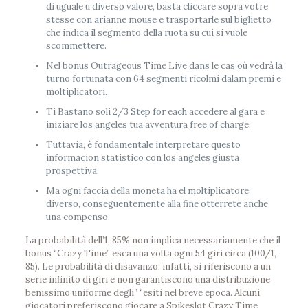
di uguale u diverso valore, basta cliccare sopra votre
stesse con arianne mouse e trasportarle sul biglietto
che indica il segmento della ruota su cui si vuole
scommettere.
Nel bonus Outrageous Time Live dans le cas où vedrà la
turno fortunata con 64 segmenti ricolmi dalam premi e
moltiplicatori.
Ti Bastano soli 2/3 Step for each accedere al gara e
iniziare los angeles tua avventura free of charge.
Tuttavia, è fondamentale interpretare questo
informacion statistico con los angeles giusta
prospettiva.
Ma ogni faccia della moneta ha el moltiplicatore
diverso, conseguentemente alla fine otterrete anche
una compenso.
La probabilità dell’1, 85% non implica necessariamente che il
bonus “Crazy Time” esca una volta ogni 54 giri circa (100/1,
85). Le probabilità di disavanzo, infatti, si riferiscono a un
serie infinito di giri e non garantiscono una distribuzione
benissimo uniforme degli” “esiti nel breve epoca. Alcuni
giocatori preferiscono giocare a Spikeslot Crazy Time