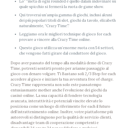
Lo” “meta di ogni rounded è quello dalam indovinare su
quale spicchio si fermerà la ruota de game show.
Qui troverai un’ampia gamma di giochi, inclusi alcuni
dei più popolari titoli di slot, giochi da tavolo, elizabeth
naturalmente, “Crazy Time”.”
Leggiamo ora le migliori technique di gioco for each
provare a vincere alla Crazy Time online.
Questo gioco utilizza un’enorme ruota con 54 settori,
che vengono fatti girare dal conduttore del gioco.
Dopo aver passato del tempo alla modalità demo di Crazy
Time, potresti sentirti pronto per arianne passaggio al
gioco con denaro volgare. Ti Bastano soli 2/3 Step for each
accedere al gioco e iniziare la tua avventura free of charge.
Crazy Time rappresenta non solo este passatempo
entusiasmante mother anche l’evoluzione dei giochi da
casinò online. La sua capacità di fondere tecnologia
avanzata, interattività e potenziali vincite elevate lo
posiziona come un luogo di riferimento for each il futuro
dell’intrattenimento online. Inoltre, votre piattaforme più
autorevoli si distinguono per la qualità de servizio clienti,
disadvantage team di cooperazione competenti e