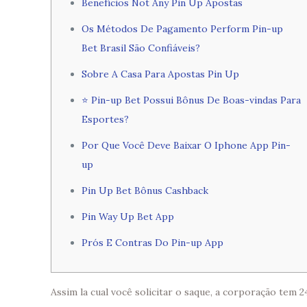
Benefícios Not Any Pin Up Apostas
Os Métodos De Pagamento Perform Pin-up
Bet Brasil São Confiáveis?
Sobre A Casa Para Apostas Pin Up
⭐ Pin-up Bet Possui Bônus De Boas-vindas Para
Esportes?
Por Que Você Deve Baixar O Iphone App Pin-
up
Pin Up Bet Bônus Cashback
Pin Way Up Bet App
Prós E Contras Do Pin-up App
Assim la cual você solicitar o saque, a corporação tem 