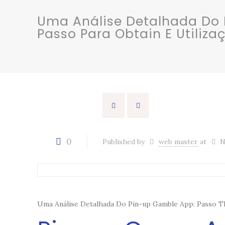
Uma Análise Detalhada Do 
Passo Para Obtain E Utiliza
0
Published by
web master
at
N
Uma Análise Detalhada Do Pin-up Gamble App: Passo Th