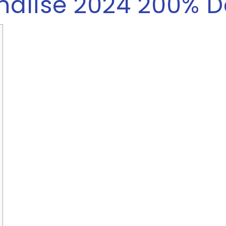
nálise 2024 200% 