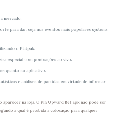
ra mercado.
orte para dar, seja nos eventos mais populares systems
lizando o Flatpak.
eira especial com pontuações ao vivo.
e quanto no aplicativo.
tísticas e análises de partidas em virtude de informar
não aparecer na loja. O Pin Upward Bet apk não pode ser
segundo a qual é proibida a colocação para qualquer