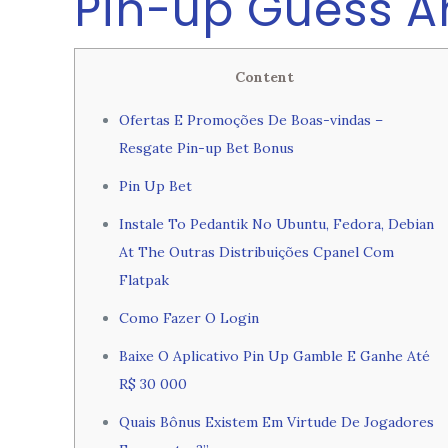
Pin-up Guess A
Content
Ofertas E Promoções De Boas-vindas –
Resgate Pin-up Bet Bonus
Pin Up Bet
Instale To Pedantik No Ubuntu, Fedora, Debian
At The Outras Distribuições Cpanel Com
Flatpak
Como Fazer O Login
Baixe O Aplicativo Pin Up Gamble E Ganhe Até
R$ 30 000
Quais Bônus Existem Em Virtude De Jogadores