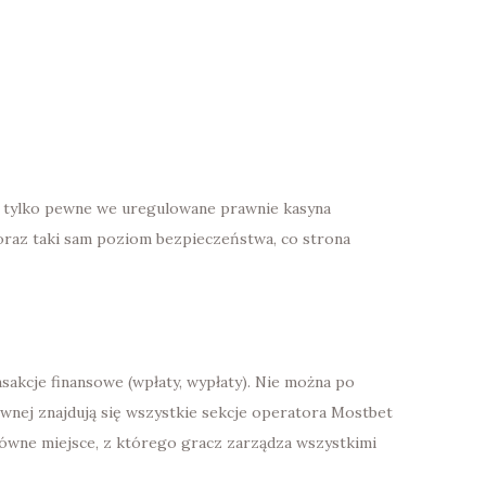
raj tylko pewne we uregulowane prawnie kasyna
i oraz taki sam poziom bezpieczeństwa, co strona
akcje finansowe (wpłaty, wypłaty). Nie można po
ównej znajdują się wszystkie sekcje operatora Mostbet
łówne miejsce, z którego gracz zarządza wszystkimi