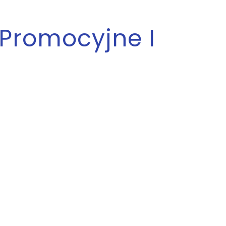
 Promocyjne I