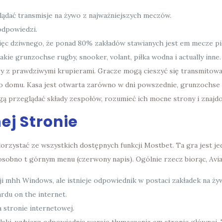
lądać transmisje na żywo z najważniejszych meczów.
odpowiedzi.
 więc dziwnego, że ponad 80% zakładów stawianych jest em mecze pił
kie grunzochse rugby, snooker, volant, piłka wodna i actually inne.
y z prawdziwymi krupierami. Gracze mogą cieszyć się transmitowan
ego domu. Kasa jest otwarta zarówno w dni powszednie, grunzochse
gą przeglądać składy zespołów, rozumieć ich mocne strony i znajd
ej Stronie
korzystać ze wszystkich dostępnych funkcji Mostbet. Ta gra jest je
 osobno t górnym menu (czerwony napis). Ogólnie rzecz biorąc, Avi
cji mhh Windows, ale istnieje odpowiednik w postaci zakładek na ży
rdu on the internet.
a stronie internetowej.