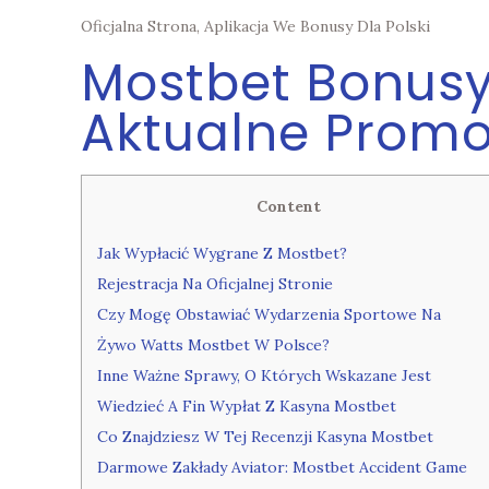
Oficjalna Strona, Aplikacja We Bonusy Dla Polski
Mostbet Bonusy
Aktualne Promo
Content
Jak Wypłacić Wygrane Z Mostbet?
Rejestracja Na Oficjalnej Stronie
Czy Mogę Obstawiać Wydarzenia Sportowe Na
Żywo Watts Mostbet W Polsce?
Inne Ważne Sprawy, O Których Wskazane Jest
Wiedzieć A Fin Wypłat Z Kasyna Mostbet
Co Znajdziesz W Tej Recenzji Kasyna Mostbet
Darmowe Zakłady Aviator: Mostbet Accident Game