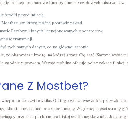
ją się turnieje pucharowe Europy i mecze czołowych mistrzostw.
 środki przed inflacją.
d Mostbet, em którą można postawić zakład.
gmatic Perform i innych licencjonowanych operatorów.
nność transmisji.
użyć tych samych danych, co na głównej stronie.
 się, że obstawiasz kwotę, na której stratę Cię stać. Zawsze wybie
iała zgodnie z prawem. Wersja mobilna oferuje pełny zakres funkcj
rane Z Mostbet?
nego konta użytkownika. Od tego zależą wszystkie przyszłe trans
ugą klienta i uzasadnić potrzebę zmiany. W górnej części strony gł
wiający przejście perform osobistej szafki użytkownika. Jest to g