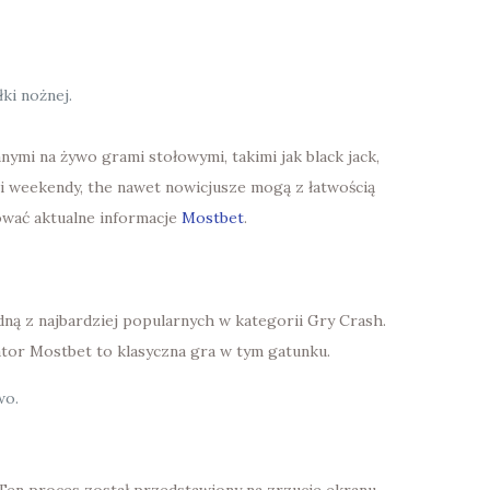
ki nożnej.
ymi na żywo grami stołowymi, takimi jak black jack,
 i weekendy, the nawet nowicjusze mogą z łatwością
ować aktualne informacje
Mostbet
.
dną z najbardziej popularnych w kategorii Gry Crash.
ator Mostbet to klasyczna gra w tym gatunku.
wo.