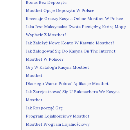
Bonus Bez Depozytu
Mostbet Opcje Depozytu W Polsce
Recenzje Graczy Kasyna Online Mostbet W Polsce
Jaka Jest Maksymalna Kwota Pieniędzy, Którą Mogę
Wypłacić Z Mostbet?
Jak Założyć Nowe Konto W Kasynie Mostbet?
Jak Zalogować Się Do Kasyna On The Internet
Mostbet W Polsce?
Gry W Katalogu Kasyna Mostbet
Mostbet
Dlaczego Warto Pobrać Aplikacje Mostbet
Jak Zarejestrować Się U Bukmachera We Kasyna
Mostbet
Jak Rozpocząć Grę
Program Lojalnościowy Mostbet
Mostbet Program Lojalnościowy