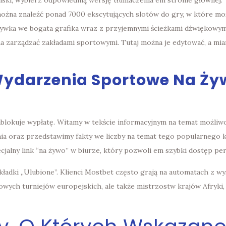
lski, wybierz odpowiednią wersję tłumaczenia em stronie głównej.
ożna znaleźć ponad 7000 ekscytujących slotów do gry, w które mo
ywka we bogata grafika wraz z przyjemnymi ścieżkami dźwiękowymi.
a zarządzać zakładami sportowymi. Tutaj można je edytować, a mia
ydarzenia Sportowe Na Ży
ablokuje wypłatę. Witamy w tekście informacyjnym na temat możliwoś
 oraz przedstawimy fakty we liczby na temat tego popularnego ka
alny link “na żywo” w biurze, który pozwoli em szybki dostęp per
kładki „Ulubione”. Klienci Mostbet często grają na automatach z 
owych turniejów europejskich, ale także mistrzostw krajów Afryki