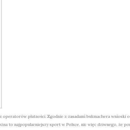
 operatorów płatności. Zgodnie z zasadami bukmachera wnioski o w
nożna to najpopularniejszy sport w Polsce, nic więc dziwnego, że 