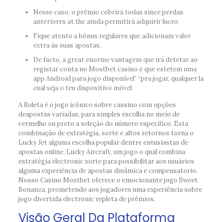
Nesse caso, o prêmio cobrirá todas since perdas
anteriores at the ainda permitirá adquirir lucro.
Fique atento a bônus regulares que adicionam valor
extra às suas apostas.
De facto, a great enorme vantagem que irá detetar ao
registar conta no Mostbet casino é que estetem uma
app Android para jogo disponível” “pra jogar, qualquer la
cual seja o teu dispositivo móvel.
A Roleta é o jogo icônico sobre cassino com opções
deapostas variadas, para simples escolha no meio de
vermelho ou preto a seleção do número específico. Esta
combinação de estratégia, sorte e altos retornos torna o
Lucky Jet alguma escolha popular dentre entusiastas de
apostas online. Lucky Aircraft, um jogo o qual combina
estratégia electronic sorte para possibilitar aos usuários
alguma experiência de apostas dinâmica e compensatorio.
Nosso Casino Mostbet oferece o emocionante jogo Sweet
Bonanza, prometendo aos jogadores uma experiência sobre
jogo divertida electronic repleta de prêmios.
Visão Geral Da Plataforma