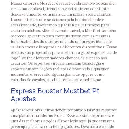
Nossa empresa Mostbet é reconhecida como o bookmaker
e cassino confiável, licenciado electronic em constante
desenvolvimento, com mais de um milhão sobre clientes.
Nosso internet site se destaca pela funcionalidade e
acessibilidade, facilitando o padrón e a verificação para
usuários adultos. Além da versão móvel, a Mostbet também
oferece 1 aplicativo para computadores com as mesmas
funcionalidades do site, permitindo uman experiência de
usuário coesa e integrada na diferentes dispositivos. Essas
ofertas são projetadas para melhorar a good experiência de
jogo” “at the oferecer maiores chances de sucesso aos
usuários. Os esportes virtuais mesclam tecnologia e
esporte em simulações realistas disponíveis a qualquer
momento, oferecendo alguma gama de opções como
corridas de cavalos, futebol, tênis e automobilismo.
Еxрrеss Вооstеr Mоstbеt Рt
Ароstаs
Apostadores brasileiros devem ter ouvido falar do Mostbet,
uma plataforma líder no Brasil. Esse cassino de primeira é
uma das melhores opções disponíveis aqui, já que tem uma
preocupação clara com teus jogadores. Descubra o mundo