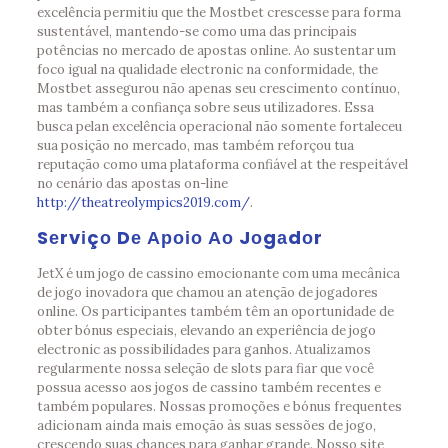
excelência permitiu que the Mostbet crescesse para forma
sustentável, mantendo-se como uma das principais
potências no mercado de apostas online. Ao sustentar um
foco igual na qualidade electronic na conformidade, the
Mostbet assegurou não apenas seu crescimento contínuo,
mas também a confiança sobre seus utilizadores. Essa
busca pelan excelência operacional não somente fortaleceu
sua posição no mercado, mas também reforçou tua
reputação como uma plataforma confiável at the respeitável
no cenário das apostas on-line
http://theatreolympics2019.com/
.
Sеrvіçо Dе Ароіо Ао Jоgаdоr
JetX é um jogo de cassino emocionante com uma mecânica
de jogo inovadora que chamou an atenção de jogadores
online. Os participantes também têm an oportunidade de
obter bónus especiais, elevando an experiência de jogo
electronic as possibilidades para ganhos. Atualizamos
regularmente nossa seleção de slots para fiar que você
possua acesso aos jogos de cassino também recentes e
também populares. Nossas promoções e bónus frequentes
adicionam ainda mais emoção às suas sessões de jogo,
crescendo suas chances para ganhar grande. Nosso site