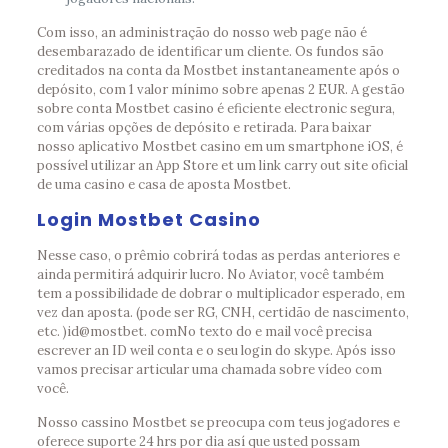
Com isso, an administração do nosso web page não é
desembarazado de identificar um cliente. Os fundos são
creditados na conta da Mostbet instantaneamente após o
depósito, com 1 valor mínimo sobre apenas 2 EUR. A gestão
sobre conta Mostbet casino é eficiente electronic segura,
com várias opções de depósito e retirada. Para baixar
nosso aplicativo Mostbet casino em um smartphone iOS, é
possível utilizar an App Store et um link carry out site oficial
de uma casino e casa de aposta Mostbet.
Login Mostbet Casino
Nesse caso, o prêmio cobrirá todas as perdas anteriores e
ainda permitirá adquirir lucro. No Aviator, você também
tem a possibilidade de dobrar o multiplicador esperado, em
vez dan aposta. (pode ser RG, CNH, certidão de nascimento,
etc. )id@mostbet. comNo texto do e mail você precisa
escrever an ID weil conta e o seu login do skype. Após isso
vamos precisar articular uma chamada sobre vídeo com
você.
Nosso cassino Mostbet se preocupa com teus jogadores e
oferece suporte 24 hrs por dia así que usted possam