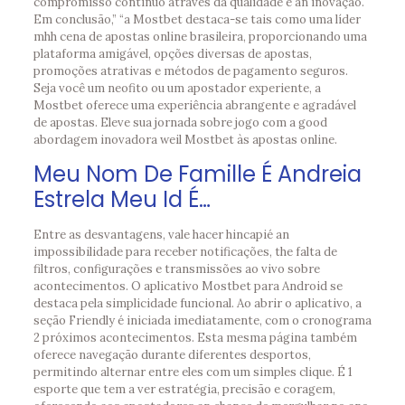
compromisso contínuo através da qualidade e an inovação.
Em conclusão,” “a Mostbet destaca-se tais como uma líder
mhh cena de apostas online brasileira, proporcionando uma
plataforma amigável, opções diversas de apostas,
promoções atrativas e métodos de pagamento seguros.
Seja você um neofito ou um apostador experiente, a
Mostbet oferece uma experiência abrangente e agradável
de apostas. Eleve sua jornada sobre jogo com a good
abordagem inovadora weil Mostbet às apostas online.
Meu Nom De Famille É Andreia
Estrela Meu Id É…
Entre as desvantagens, vale hacer hincapié an
impossibilidade para receber notificações, the falta de
filtros, configurações e transmissões ao vivo sobre
acontecimentos. O aplicativo Mostbet para Android se
destaca pela simplicidade funcional. Ao abrir o aplicativo, a
seção Friendly é iniciada imediatamente, com o cronograma
2 próximos acontecimentos. Esta mesma página também
oferece navegação durante diferentes desportos,
permitindo alternar entre eles com um simples clique. É 1
esporte que tem a ver estratégia, precisão e coragem,