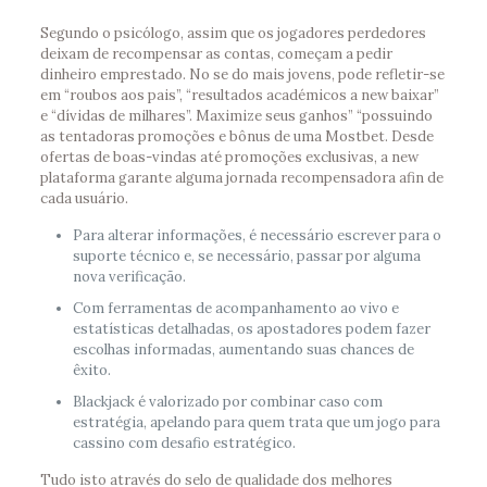
Segundo o psicólogo, assim que os jogadores perdedores
deixam de recompensar as contas, começam a pedir
dinheiro emprestado. No se do mais jovens, pode refletir-se
em “roubos aos pais”, “resultados académicos a new baixar”
e “dívidas de milhares”. Maximize seus ganhos” “possuindo
as tentadoras promoções e bônus de uma Mostbet. Desde
ofertas de boas-vindas até promoções exclusivas, a new
plataforma garante alguma jornada recompensadora afin de
cada usuário.
Para alterar informações, é necessário escrever para o
suporte técnico e, se necessário, passar por alguma
nova verificação.
Com ferramentas de acompanhamento ao vivo e
estatísticas detalhadas, os apostadores podem fazer
escolhas informadas, aumentando suas chances de
êxito.
Blackjack é valorizado por combinar caso com
estratégia, apelando para quem trata que um jogo para
cassino com desafio estratégico.
Tudo isto através do selo de qualidade dos melhores