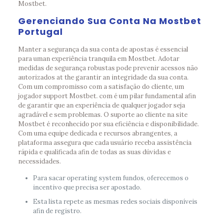
Mostbet.
Gerenciando Sua Conta Na Mostbet
Portugal
Manter a segurança da sua conta de apostas é essencial
para uman experiência tranquila em Mostbet. Adotar
medidas de segurança robustas pode prevenir acessos não
autorizados at the garantir an integridade da sua conta.
Com um compromisso com a satisfação do cliente, um
jogador support Mostbet. com é um pilar fundamental afin
de garantir que an experiência de qualquer jogador seja
agradável e sem problemas. O suporte ao cliente na site
Mostbet é reconhecido por sua eficiência e disponibilidade.
Com uma equipe dedicada e recursos abrangentes, a
plataforma assegura que cada usuário receba assistência
rápida e qualificada afin de todas as suas dúvidas e
necessidades.
Para sacar operating system fundos, oferecemos o
incentivo que precisa ser apostado.
Esta lista repete as mesmas redes sociais disponíveis
afin de registro.