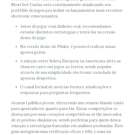
Most bet Casino está continuamente atualizando seu
portfólio de jogos pra incluir os lançamentos mais recentes
electronic emocionantes.
Antes de jogar com dinheiro real, recomendamos
estudar distintos estratégias e testá-las na versão
demo do jogo.
Na versão demo do Plinko, é possível realizar uman
aposta grátis.
A seleção entre Roleta Europeia ou Americana afeta as
chances carry out jogos ao festón, sendo popular
através de sua simplicidade electronic variedade de
apostas desportos.
O canal formal de notícias fornece atualizações e
respostas para perguntas frequentes.
Atraem 1 público jovem, oferecendo um cenário blando tanto
para apostadores quanto para fãs. Estas competições ze
destacam por suas cotações competitivas at the mercados
de ex profeso dinâmicos, sendo perfeitas para quem desea
emoção e estratégias baseadas em análises profundas. Este
guia asseguran uma verificação eficaz e feliz y sana na