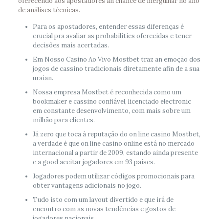
oferecendo aos apostadores an chance de mergulhar no ano
de análises técnicas.
Para os apostadores, entender essas diferenças é
crucial pra avaliar as probabilities oferecidas e tener
decisões mais acertadas.
Em Nosso Casino Ao Vivo Mostbet traz an emoção dos
jogos de cassino tradicionais diretamente afin de a sua
uraian.
Nossa empresa Mostbet é reconhecida como um
bookmaker e cassino confiável, licenciado electronic
em constante desenvolvimento, com mais sobre um
milhão para clientes.
Já zero que toca à reputação do on line casino Mostbet,
a verdade é que on line casino online está no mercado
internacional a partir de 2009, estando ainda presente
e a good aceitar jogadores em 93 países.
Jogadores podem utilizar códigos promocionais para
obter vantagens adicionais no jogo.
Tudo isto com um layout divertido e que irá de
encontro com as novas tendências e gostos de
jogadores nacionais.