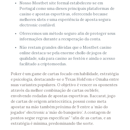
Nosso Mostbet site formal estabeleceu-se em
Portugal como uma dieses principais plataformas de
casino e apostas esportivas, oferecendo because
melhores slots e uma experiência de aposta segura
electronic confiável.
Oferecemos um método seguro afin de proteger seus
informações durante a recuperação da conta.
Não restam grandes dúvidas que o Mostbet casino
online destaca-se pela enorme chollo de jogos de
qualidade, sala para casino ao festón e ainda o acesso
facilitado a criptomoedas.
Poker é um game de cartas focado em habilidade, estratégia
e psicologia, destacando-se o Texas Hold’em e Omaha entre
suas variantes populares. O objetivo é vencer os oponentes
através da melhor combinação de cartas ou blefe,
envolvendo rodadas de apostas esportivas. Baccarat, jogo
de cartas de origem aristocrática, possui como meta
apostar na mão também próxima de 9 entre a ‘mão do
jogador’ electronic a ‘mão do banqueiro’. A contagem de
pontos segue regras específicas” “afin de as cartas, e an
estratégia é mínima, predominando the sorte.