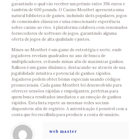
garantindo o qual vão receber um prémio entre 396 euros e
também de 600 pounds. O Casino Mostbet apresenta uma
natural biblioteca de games, incluindo slots populares, jogos
de comensales clássicos e uma emocionante experiência
sobre casino ao vivo. A plataforma colabora com renomados
fornecedores de software de jogos, garantindo alguma
oferta de jogos de alta qualidade e justos.
Mines no Mostbet é um game de estratégia e sorte, onde
jogadores revelam quadrados no ano de busca de
multiplicadores, evitando minas afin de maximizar ganhos.
Balloon é um game dinâmico, destacando-se através de sua
jogabilidade intuitiva e potencial de ganhos rápidos.
Jogadores podem obter bónus especiais usando códigos
promocionais. Cada game Mostbet foi desenvolvido para
oferecer sessões rápidas e empolgantes, perfeitas para
quem busca resultados imediatos e an emoção de ganhos
rápidos. Esta lista repete as mesmas redes sociais
disponíveis afin de registro. A autenticação é possível com a
conta que foi escolhida para produzir a conta de usuário.
web master