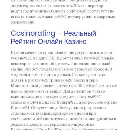
которую зарухом заслуживает. Лицензия выдается
регулятором только госле того%2C как оператор
подтвердит оригинальность софта%2C соответствие
всем положениям закона%2C регулирующего азартные
развлечения.
Casinorating – Реальный
Рейтинг Онлайн Казино
Пускай качество предоставления услуг и не и высшем
уровне%2C не для ТОП 10 достаточно того%2C только
некоторые из они вообще есть. Лицензионное онлайн
казино Риобет предлагает своим туристам более 400
моделей азартных игр в деньги. Ставки где можно
делать в рублях%2C гривнах%2C баксы и евро.
Минимальный депозит составляет 100 рублей и мало же
или не игроки могут выйдя. Для депозитов только
вывода можно используя кредитные карты%2C
кошельки Qiwi и Яндекс Деньги%2C а регрессной сервис
Приват24. Отсутствие действующего разрешения
становилось главным критерием оценки при
составлении рейтинга лучших онлайн казино для игры и
реальные деньги усовершенство игроков из
Европейских.” “[newline]При его без сайт автоматически