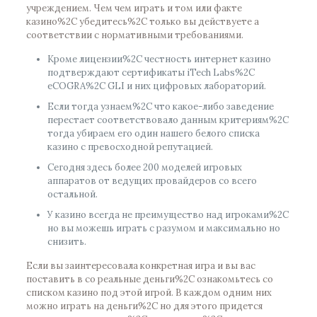
учреждением. Чем чем играть и том или факте
казино%2C убедитесь%2C только вы действуете а
соответствии с нормативными требованиями.
Кроме лицензии%2C честность интернет казино
подтверждают сертификаты iTech Labs%2C
eCOGRA%2C GLI и них цифровых лабораторий.
Если тогда узнаем%2C что какое-либо заведение
перестает соответствовало данным критериям%2C
тогда убираем его один нашего белого списка
казино с превосходной репутацией.
Сегодня здесь более 200 моделей игровых
аппаратов от ведущих провайдеров со всего
остальной.
У казино всегда не преимущество над игроками%2C
но вы можешь играть с разумом и максимально но
снизить.
Если вы заинтересовала конкретная игра и вы вас
поставить в со реальные деньги%2C ознакомьтесь со
списком казино под этой игрой. В каждом одним них
можно играть на деньги%2C но для этого придется