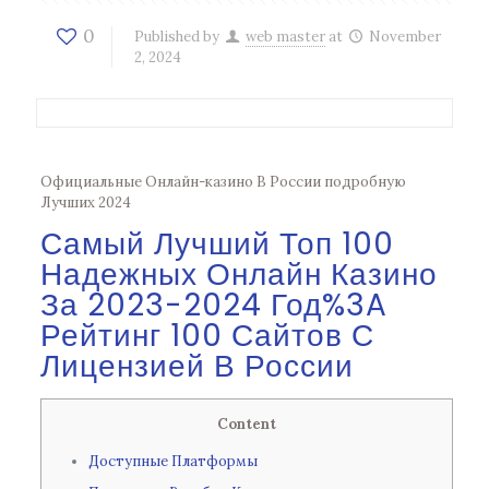
0
Published by
web master
at
November
2, 2024
Официальные Онлайн-казино В России подробную
Лучших 2024
Самый Лучший Топ 100
Надежных Онлайн Казино
За 2023-2024 Год%3A
Рейтинг 100 Сайтов С
Лицензией В России
Content
Доступные Платформы