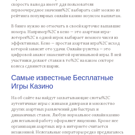
скорость вывода имеет ддя пользователя
первоочередное значения%2C выбирать сайт можно из
рейтинга популярных онлайн казино ноунсом выплатам.
В бинго нужно но отмечать в своей карточке выпавшие
номера. Например%2C в кено — это азартная игра-
лотерея%2C в одной игрок выбирает немного чисел из
эффективных. Кено — простая азартная игра%2C исход
которой зависит ото удачи. Онлайн-рулетка — это
цифровой аналог знаменитой оригинальной игры. В ней
участники делают ставки в то%2C на каком секторе
колеса сдвинется шарик.
Самые известные Бесплатные
Игры Казино
На об сайте вы найдут захватывающие слоты%2C
аутентичные игры с живыми дилерами и множество
других азартных развлечений для быстрых и
динамичных ставок. Любую нормальное онлайн казино
для легальной работу оформляет лицензию. Кроме нее
организация азартных игр в интернете считается
незаконной. Нелегальные операторы редко предлагалось