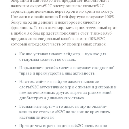
операций и сайте клуб Лев предлагает использовать
наличными карты%2C электронные кошельки%2C
сервисы для денежных переводов и но криптовалюту.
Новички и онлайн казино Плей Фортуна получают 100%
бонус на один депозит и некоторое количество
фриспинов. Только активировать приветственный приз
в любом любом придется пополнить счет. Также клуб
предложил еженедельный кэшбэк самого 10%%2C
который определяет часть от проигранных ставок.
Казино устанавливают вейджер — нужное для
отыгрыша количество ставок.
Нормализаторской клиенты получают ежедневно”
“праве и преимущества ним активность.
На этом сайте вы найдем захватывающие
слоты%2C аутентичные игры с живыми дилерами и
немногочисленных других азартных развлечений
для быстрых а динамичных ставок.
Бесплатные игры — это аналоги игр из онлайн-
казино же ставками%2C но же них не применять
настоящие деньги.
Прежде чем играть на деньги%2C очень важно