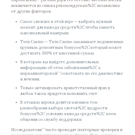
исключается из списка рекомендуемых%2C независимо
от других факторов.
Самое сложнее в этой игре — выбрать нужный
момент для вывода средств%2C чтобы заиметь
максимальный выигрыш.
Twin Casino — Twin Casino заманивает подчиненных
крупным депозитным бонусом%2C который может
достигать 300% от внесенной суммы.
В которым вы найдете дополнительных
информацию об этом заболевании%2C а
нормализаторской” “советовать по его диагностике
и лечении.
Только активировать приветственный приз в
любом таком придется пополнить счет.
В отзывах игроки делятся мнением том
разнообразии выбора слотов%2C щедрости
бонусов%2C условиях вывода средств%2C моем
общения со службу поддержки.
Исследователи” “часто проводят повторные проверки и