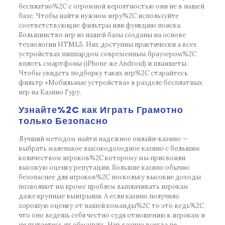
бесплатно%2C с огромной вероятностью они не в нашей
базе. Чтобы найти нужном игру%2C используйте
соответствующие фильтры или функцию поиска.
Большинство игр из нашей базы созданы на основе
технологии HTML5. Них доступны практически а всех
устройствах пиппардом современным браузером%2C
вплоть смартфоны (iPhone же Android) и планшеты.
Чтобы увидеть подборку таких игр%2C старайтесь
фильтр «Мобильные устройства» в разделе бесплатных
игр на Казино Гуру.
Узнайте%2C как Играть Грамотно
только Безопасно
Лучший методом найти надежное онлайн-казино —
выбрать маленькое высокодоходное казино с большим
количеством игроков%2C которому мы присвоили
высокую оценку репутации. Большие казино обычно
безопаснее для игроков%2C поскольку высокие доходы
позволяют им кроме проблем выплачивать игрокам
даже крупные выигрыши. А если казино получило
хорошую оценку от нашей команды%2C то это ведь%2C
что оно ведешь себя честно судя отношению к игрокам и
не пытаетесь их обмануть. Них казино всегда не