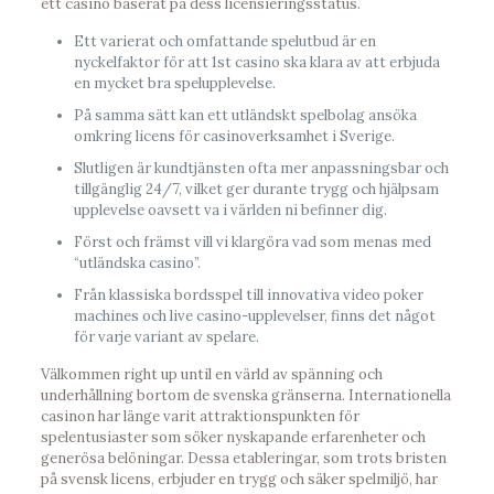
ett casino baserat på dess licensieringsstatus.
Ett varierat och omfattande spelutbud är en
nyckelfaktor för att 1st casino ska klara av att erbjuda
en mycket bra spelupplevelse.
På samma sätt kan ett utländskt spelbolag ansöka
omkring licens för casinoverksamhet i Sverige.
Slutligen är kundtjänsten ofta mer anpassningsbar och
tillgänglig 24/7, vilket ger durante trygg och hjälpsam
upplevelse oavsett va i världen ni befinner dig.
Först och främst vill vi klargöra vad som menas med
“utländska casino”.
Från klassiska bordsspel till innovativa video poker
machines och live casino-upplevelser, finns det något
för varje variant av spelare.
Välkommen right up until en värld av spänning och
underhållning bortom de svenska gränserna. Internationella
casinon har länge varit attraktionspunkten för
spelentusiaster som söker nyskapande erfarenheter och
generösa belöningar. Dessa etableringar, som trots bristen
på svensk licens, erbjuder en trygg och säker spelmiljö, har