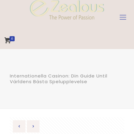
0
Internationella Casinon: Din Guide Until
Världens Bästa Spelupplevelse