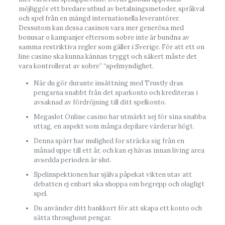
möjliggör ett bredare utbud av betalningsmetoder, språkval
och spel från en mängd internationella leverantörer.
Dessutom kan dessa casinon vara mer generösa med
bonusar o kampanjer eftersom sobre inte är bundna av
samma restriktiva regler som gäller i Sverige. För att ett on
line casino ska kunna kännas tryggt och säkert måste det
vara kontrollerat av sobre” “spelmyndighet.
När du gör durante insättning med Trustly dras
pengarna snabbt från det sparkonto och krediteras i
avsaknad av fördröjning till ditt spelkonto.
Megaslot Online casino har utmärkt sej för sina snabba
uttag, en aspekt som många depilare värderar högt.
Denna spärr har mulighed for sträcka sig från en
månad uppe till ett år, och kan ej hävas innan living area
avsedda perioden är slut.
Spelinspektionen har själva påpekat vikten utav att
debatten ej enbart ska shoppa om begrepp och olagligt
spel.
Du använder ditt bankkort för att skapa ett konto och
sätta throughout pengar.