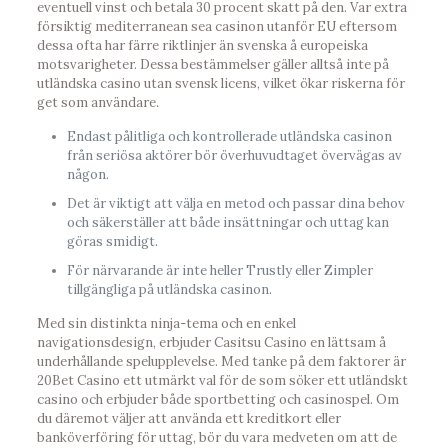
eventuell vinst och betala 30 procent skatt på den. Var extra
försiktig mediterranean sea casinon utanför EU eftersom
dessa ofta har färre riktlinjer än svenska å europeiska
motsvarigheter. Dessa bestämmelser gäller alltså inte på
utländska casino utan svensk licens, vilket ökar riskerna för
get som användare.
Endast pålitliga och kontrollerade utländska casinon
från seriösa aktörer bör överhuvudtaget övervägas av
någon.
Det är viktigt att välja en metod och passar dina behov
och säkerställer att både insättningar och uttag kan
göras smidigt.
För närvarande är inte heller Trustly eller Zimpler
tillgängliga på utländska casinon.
Med sin distinkta ninja-tema och en enkel
navigationsdesign, erbjuder Casitsu Casino en lättsam å
underhållande spelupplevelse. Med tanke på dem faktorer är
20Bet Casino ett utmärkt val för de som söker ett utländskt
casino och erbjuder både sportbetting och casinospel. Om
du däremot väljer att använda ett kreditkort eller
banköverföring för uttag, bör du vara medveten om att de