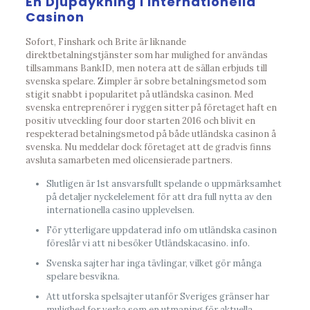
En Djupdykning I Internationella
Casinon
Sofort, Finshark och Brite är liknande
direktbetalningstjänster som har mulighed for användas
tillsammans BankID, men notera att de sällan erbjuds till
svenska spelare. Zimpler är sobre betalningsmetod som
stigit snabbt i popularitet på utländska casinon. Med
svenska entreprenörer i ryggen sitter på företaget haft en
positiv utveckling four door starten 2016 och blivit en
respekterad betalningsmetod på både utländska casinon å
svenska. Nu meddelar dock företaget att de gradvis finns
avsluta samarbeten med olicensierade partners.
Slutligen är 1st ansvarsfullt spelande o uppmärksamhet
på detaljer nyckelelement för att dra full nytta av den
internationella casino upplevelsen.
För ytterligare uppdaterad info om utländska casinon
föreslår vi att ni besöker Utländskacasino. info.
Svenska sajter har inga tävlingar, vilket gör många
spelare besvikna.
Att utforska spelsajter utanför Sveriges gränser har
mulighed for verka som en utmaning för aktuella