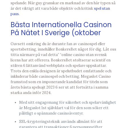
spelande. När guy granskar en marknad av den här typen så
är det viktigt att vara både objektiv och kritisk
spel utan
paus
.
Bästa Internationella Casinon
På Nätet I Sverige (oktober
Oavsett omkring du är durante fan av casinospel eller
sportsbetting, innehåller BonkersBet något för dig. Låt oss
titta närmare på vad detta” “online casino utan svensk
licens har att offerera. BonkersBet stoltserar scientif en
stilren 6 lättanvänd webbplats och spelare uppskattar.
Trots den enkla designen är spelutbudet omfattande och
inkluderar både casinospel och betting. Megaslot Casino
framstod som en imponerande kandidat för titeln som
årets bästa spelsajt 2023 6 ser ut att fortsätta i samma
starka anda inför 2024.
Med sitt engagemang för säkerhet och spelarvänlighet
är Megaslot 1st självklart val för den som söker ett
pålitligt o spännande casinoäventyr.
SSL-krypteringsteknik används allmänt för att
garantera att transaktioner 6 personuppgifter