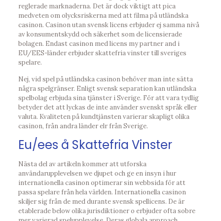
reglerade marknaderna. Det är dock viktigt att pica
medveten om olycksriskerna med att filma på utländska
casinon. Casinon utan svensk licens erbjuder ej samma nivå
av konsumentskydd och säkerhet som de licensierade
bolagen. Endast casinon med licens my partner and i
EU/EES-länder erbjuder skattefria vinster till sveriges
spelare.
Nej, vid spel på utländska casinon behöver man inte sätta
några spelgränser. Enligt svensk separation kan utländska
spelbolag erbjuda sina tjänster i Sverige. För att vara tydlig
betyder det att lyckas de inte använder svenskt språk eller
valuta. Kvaliteten på kundtjänsten varierar skapligt olika
casinon, från andra länder elr från Sverige.
Eu/ees å Skattefria Vinster
Nästa del av artikeln kommer att utforska
användarupplevelsen we djupet och ge en insyn i hur
internationella casinon optimerar sin webbsida för att
passa spelare från hela världen. Internationella casinon
skiljer sig från de med durante svensk spellicens. De är
etablerade below olika jurisdiktioner o erbjuder ofta sobre
mer varierad spelupplevelse. Deras globala approach