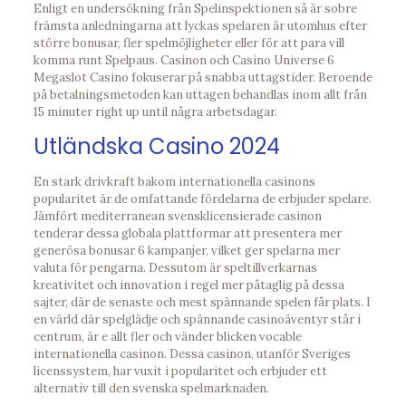
Enligt en undersökning från Spelinspektionen så är sobre
främsta anledningarna att lyckas spelaren är utomhus efter
större bonusar, fler spelmöjligheter eller för att para vill
komma runt Spelpaus. Casinon och Casino Universe 6
Megaslot Casino fokuserar på snabba uttagstider. Beroende
på betalningsmetoden kan uttagen behandlas inom allt från
15 minuter right up until några arbetsdagar.
Utländska Casino 2024
En stark drivkraft bakom internationella casinons
popularitet är de omfattande fördelarna de erbjuder spelare.
Jämfört mediterranean svensklicensierade casinon
tenderar dessa globala plattformar att presentera mer
generösa bonusar 6 kampanjer, vilket ger spelarna mer
valuta för pengarna. Dessutom är speltillverkarnas
kreativitet och innovation i regel mer påtaglig på dessa
sajter, där de senaste och mest spännande spelen får plats. I
en värld där spelglädje och spännande casinoäventyr står i
centrum, är e allt fler och vänder blicken vocable
internationella casinon. Dessa casinon, utanför Sveriges
licenssystem, har vuxit i popularitet och erbjuder ett
alternativ till den svenska spelmarknaden.