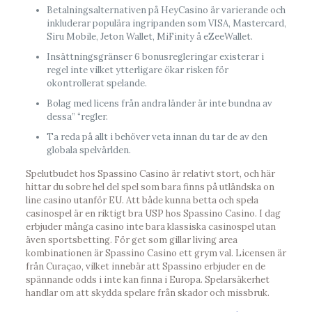
Betalningsalternativen på HeyCasino är varierande och
inkluderar populära ingripanden som VISA, Mastercard,
Siru Mobile, Jeton Wallet, MiFinity å eZeeWallet.
Insättningsgränser 6 bonusregleringar existerar i
regel inte vilket ytterligare ökar risken för
okontrollerat spelande.
Bolag med licens från andra länder är inte bundna av
dessa” “regler.
Ta reda på allt i behöver veta innan du tar de av den
globala spelvärlden.
Spelutbudet hos Spassino Casino är relativt stort, och här
hittar du sobre hel del spel som bara finns på utländska on
line casino utanför EU. Att både kunna betta och spela
casinospel är en riktigt bra USP hos Spassino Casino. I dag
erbjuder många casino inte bara klassiska casinospel utan
även sportsbetting. För get som gillar living area
kombinationen är Spassino Casino ett grym val. Licensen är
från Curaçao, vilket innebär att Spassino erbjuder en de
spännande odds i inte kan finna i Europa. Spelarsäkerhet
handlar om att skydda spelare från skador och missbruk.