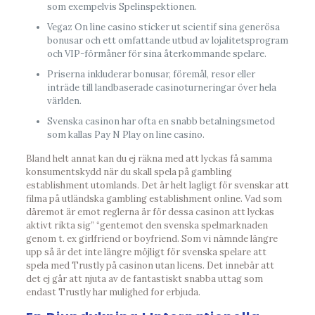
som exempelvis Spelinspektionen.
Vegaz On line casino sticker ut scientif sina generösa
bonusar och ett omfattande utbud av lojalitetsprogram
och VIP-förmåner för sina återkommande spelare.
Priserna inkluderar bonusar, föremål, resor eller
inträde till landbaserade casinoturneringar över hela
världen.
Svenska casinon har ofta en snabb betalningsmetod
som kallas Pay N Play on line casino.
Bland helt annat kan du ej räkna med att lyckas få samma
konsumentskydd när du skall spela på gambling
establishment utomlands. Det är helt lagligt för svenskar att
filma på utländska gambling establishment online. Vad som
däremot är emot reglerna är för dessa casinon att lyckas
aktivt rikta sig” “gentemot den svenska spelmarknaden
genom t. ex girlfriend or boyfriend. Som vi nämnde längre
upp så är det inte längre möjligt för svenska spelare att
spela med Trustly på casinon utan licens. Det innebär att
det ej går att njuta av de fantastiskt snabba uttag som
endast Trustly har mulighed for erbjuda.