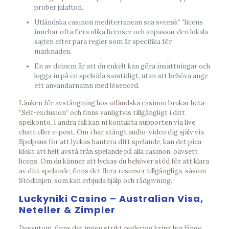
prober julafton.
Utländska casinon mediterranean sea svensk” “licens
innehar ofta flera olika licenser och anpassar den lokala
sajten efter para regler som är specifika för
marknaden.
En av deinem är att du enkelt kan göra insättningar och
logga in på en spelsida samtidigt, utan att behöva ange
ett användarnamn med lösenord.
Länken för avstängning hos utländska casinon brukar heta
”Self-exclusion” och finns vanligtvis tillgängligt i ditt
spelkonto. I andra fall kan ni kontakta supporten via live
chatt eller e-post. Om i har stängt audio-video dig själv via
Spelpaus för att lyckas hantera ditt spelande, kan det pica
klokt att helt avstå från spelande på alla casinon, oavsett
licens. Om du känner att lyckas du behöver stöd för att klara
av ditt spelande, finns det flera resurser tillgängliga, såsom
Stödlinjen, som kan erbjuda hjälp och rådgivning.
Luckyniki Casino – Australian Visa,
Neteller & Zimpler
Dessutom, finns det ingen strikt reglering kring hur länge