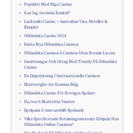
Populärt Med Mga Casino
Kan Jag Använda Bankid?
Luckyniki Casino – Australian Visa, Neteller &
Zimpler
Utländska Casino 2024
Bästa Nya Utländska Casinon
Utländska Casinon å Casinon Utan Svensk Licens
Insättningar Och Uttag Med Trustly På Utländska
Casino
En Djupdykning I Internationella Casinon
Skatteregler Att Komma Ihåg
Utländska Casino För Sveriges Spelare
Eu/ees 6 Skattefria Vinster
Spelpaus 6 Ansvarsfullt Spelande
Vilka Specificerade Betalningsmetoder Erbjuds Hos
Utländska Online Casinon?