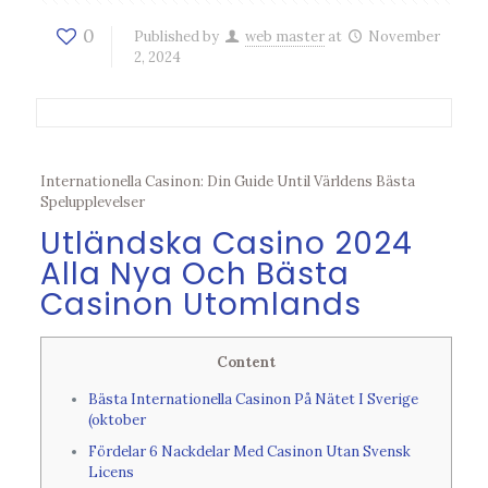
0
Published by
web master
at
November
2, 2024
Internationella Casinon: Din Guide Until Världens Bästa
Spelupplevelser
Utländska Casino 2024
Alla Nya Och Bästa
Casinon Utomlands
Content
Bästa Internationella Casinon På Nätet I Sverige
(oktober
Fördelar 6 Nackdelar Med Casinon Utan Svensk
Licens