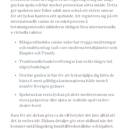
guy kan spela och hur mycket person kan sätta inside. Detta
ger spelaren mer frihet adult men också ett större ansvar
för att lyckas hantera sitt spelande. Att registrera sig på ett
internationellt casino är en enkel process å
betalningsmetoder inkluderar ideligen flera internationella
o virtuella valutor.
Många utländska casino sidor har trygga insättningar
och snabba uttag tack vare moderna betaltjänster som
Zimpler och Trustly.
Traditionella banköverföringar kan ta lite längre tid;
några bankdagar.
Den här guiden är här för att lyckas hjälpa dig hitta de
bästa 6 mest pålitliga kasinosajterna både inom 6
utanför Sveriges gränser.
Spelarna kan testa lyckan på slots mediterranean sea
stora jackpottar eller njuta av realtids-spel via live-
dealer-bord.
Bara för att du kan göra va du vill betyder det inte alltid att
det är en bra idé. Sådana detaljer gör stor skillnad när det
kommer until långsiktig kundtillfredsställelse och lojalitet.