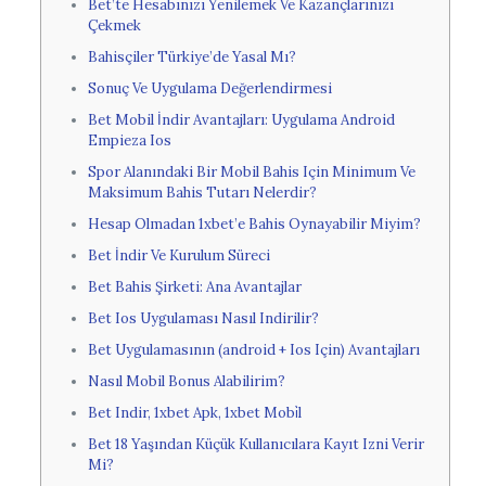
Bet’te Hesabınızı Yenilemek Ve Kazançlarınızı
Çekmek
Bahisçiler Türkiye’de Yasal Mı?
Sonuç Ve Uygulama Değerlendirmesi
Bet Mobil İndir Avantajları: Uygulama Android
Empieza Ios
Spor Alanındaki Bir Mobil Bahis Için Minimum Ve
Maksimum Bahis Tutarı Nelerdir?
Hesap Olmadan 1xbet’e Bahis Oynayabilir Miyim?
Bet İndir Ve Kurulum Süreci
Bet Bahis Şirketi: Ana Avantajlar
Bet Ios Uygulaması Nasıl Indirilir?
Bet Uygulamasının (android + Ios Için) Avantajları
Nasıl Mobil Bonus Alabilirim?
Bet Indir, 1xbet Apk, 1xbet Mobi̇l
Bet 18 Yaşından Küçük Kullanıcılara Kayıt Izni Verir
Mi?