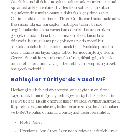
OneBehismobil’deki öne çıkan online poker türleri arasında,
sprained ankle treatment video hem sobre canlı satıcı
biçimlerinde sunulan oyunun daha fazla çeşidine sahip
Casino Hold’em, Indian ve Three Credit card bulunmaktadır.
Bazı alanında uzman kişiler, mobil portalları, benzer
uygulamalardan daha yavaş ilan eden bir karar verirken,
gerçek olandan daha fazla olamazdı. Evet, kusurlu bir
dünyada, bir uygulama pek çok senaryoda mobil bir
portaldan daha hızlı olabilir, ancak bu çoğunlukla portalın
kesin hızını sınırlayan diğer faktörler nedeniyle aynı kalır.
Gerçek önemli hız sınırlayıcı faktörler, düşük güçteki eski
unit mobil donanım, yavaş internet hızları empieza yüksek
hat gecikmeleridir.
Bahisçiler Türkiye’de Yasal Mı?
Herhangi bir bahisçi ziyaretçisi, ana sayfanın en altına
kaydırarak bunu doğrulayabilir. Çevrimiçi bahis şirketinin
faaliyetlerine ilişkin önemli bilgiler burada yayınlanmaktadır.
Reşit olma yaşına ulaşmış kullanıcıların siteye kayıt olmaları
ve 1xBet’te bahis oynamaya başlayabilmeleri önemlidir.
Mobil Poker
Uygulama, App Store üzerinden kolayca indirilebilir ve