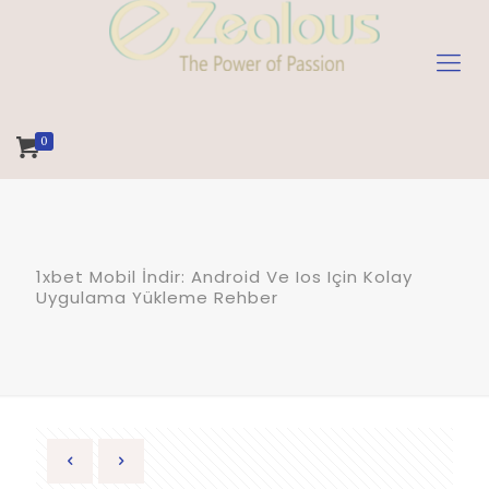
0
1xbet Mobil İndir: Android Ve Ios Için Kolay
Uygulama Yükleme Rehber