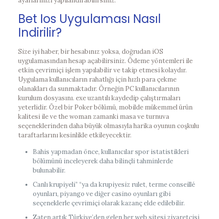
ayarlarınızı yapılandırabilirsiniz.
Bet Ios Uygulaması Nasıl
Indirilir?
Size iyi haber, bir hesabınız yoksa, doğrudan iOS
uygulamasından hesap açabilirsiniz. Ödeme yöntemleri ile
etkin çevrimiçi işlem yapılabilir ve takip etmesi kolaydır.
Uygulama kullanıcıların rahatlığı için hızlı para çekme
olanakları da sunmaktadır. Örneğin PC kullanıcılarının
kurulum dosyasını. exe uzantılı kaydedip çalıştırmaları
yeterlidir. Özel bir Poker bölümü, mobilde mükemmel ürün
kalitesi ile ve the woman zamanki masa ve turnuva
seçeneklerinden daha büyük olmasıyla harika oyunun coşkulu
taraftarlarını kesinlikle etkileyecektir.
Bahis yapmadan önce, kullanıcılar spor istatistikleri
bölümünü inceleyerek daha bilinçli tahminlerde
bulunabilir.
Canlı krupiyeli” “ya da krupiyesiz rulet, terme conseillé
oyunları, piyango ve diğer casino oyunları gibi
seçeneklerle çevrimiçi olarak kazanç elde edilebilir.
Zaten artık Türkiye’den gelen her web sitesi ziyaretçisi