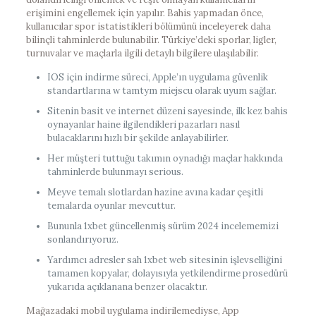
erişimini engellemek için yapılır. Bahis yapmadan önce,
kullanıcılar spor istatistikleri bölümünü inceleyerek daha
bilinçli tahminlerde bulunabilir. Türkiye’deki sporlar, ligler,
turnuvalar ve maçlarla ilgili detaylı bilgilere ulaşılabilir.
IOS için indirme süreci, Apple’ın uygulama güvenlik
standartlarına w tamtym miejscu olarak uyum sağlar.
Sitenin basit ve internet düzeni sayesinde, ilk kez bahis
oynayanlar haine ilgilendikleri pazarları nasıl
bulacaklarını hızlı bir şekilde anlayabilirler.
Her müşteri tuttuğu takımın oynadığı maçlar hakkında
tahminlerde bulunmayı serious.
Meyve temalı slotlardan hazine avına kadar çeşitli
temalarda oyunlar mevcuttur.
Bununla 1xbet güncellenmiş sürüm 2024 incelememizi
sonlandırıyoruz.
Yardımcı adresler sah 1xbet web sitesinin işlevselliğini
tamamen kopyalar, dolayısıyla yetkilendirme prosedürü
yukarıda açıklanana benzer olacaktır.
Mağazadaki mobil uygulama indirilemediyse, App