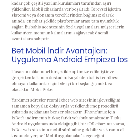
kadar çok çeşitli yazılım kurulumları tarafından aşırı
yüklenilen Mobil cihazlarda yer boşaltıldı. Bireysel işletim
sistemi veya donanım tercihlerinden bağımsız olarak
anında, en rahat şekilde platformlar arası tam uyumluluk
sağlar. Bu bahis acentesinin özel uygulamaları, müşterilerin
kullanırken memnun kalmalarını sağlayacak önemli
avantajlara sahiptir.
Bet Mobil İndir Avantajları:
Uygulama Android Empieza Ios
Tasarım mükemmel bir şekilde optimize edilmiştir ve
gerçekten kullanıcı dostudur. Bu yüzden bahis tecrübesi
olmayan kullanıcılar için bile iyi bir başlangıç noktası
olacaktır. Mobil Poker
Yardımcı adresler resmi 1xbet web sitesinin işlevselliğini
tamamen kopyalar, dolayısıyla yetkilendirme prosedürü
yukarıda açıklanana benzer olacaktır. İPhone’unuz için
1xBet’i indirmenin birkaç farklı yolu bulunmaktadır. Tıpkı
Android uygulamasında olduğu gibi, bir iOS cihazınız varsa,
1xBet web sitesinin mobil sürümüne gidebilir ve ekranın oll
kısmında yer joe “Mobil uygulamalar” seçeneğini