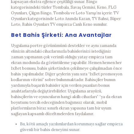
kapsayan ekstra eğlence çeşitliliği sunar. Bingo
kategorisindeki türler Tombala, Savaş Gemisi, Keno, FLG
Oyunları, Çılgın Bingo, Tombola ve Loto Yarışı’nı içerir. TV
Oyunları kategorisinde Loto Anında Kazan, TV Bahsi, Süper
Loto, Bahis Oyunları TV empieza Canlı Keno sunulur.
Bet Bahis Şirketi: Ana Avantajlar
Uygulama portre görünümünü destekler ve aynı zamanda
elinizin altındaki cihazlarınızla bahislerinizi istediğiniz
zaman yapmanın çok verimli olduğu yatay empieza tam
ekran modunda da görüntüleme yapabilir. Hemen hemen her
1xBet bonusu, bahis şirketinden çekilmeye çalışılmadan önce
bahis yapılmalıdır. Diğer şeylerin yanı sıra “1xBet promosyon
kodlarının vitrini” sobre bulunmaktadır. Bahisçiler bunun
yardımıyla başarılı bahisler için verilen puanları bonus
anahtarlarıyla değiştirebilirler. Uygulama arayüzü,
bahisçilerin ve oyuncuların hangi akıllı cihazları” “ya da ekran
boyutunu tercih edeceğinden bağımsız olarak, mobil
platformların biraz sınırlı ekran yapısına tam bir uyum
sağlayan kapsamlı düzeltmelerden faydalanır.
Bu, kötü amaçlı yazılımlardan korunmayı sağlar empieza
güvenli bir bahis deneyimi sunar.