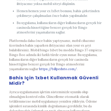
ihtiyacınız yoksa mobil siteyi düşünün.
Hemen hemen your ex 1xBet bonusu, bahis şirketinden
çekilmeye çalışılmadan önce bahis yapılmalıdır.
Bu uygulama, kullanıcıların diğer kullanıcıların gerçek bir
casinoda hissettiğine benzer gerçek bir Bingo
atmosferini yaşamalarını sağlar.
Platformda daha önce bahis yaptıysanız, mobil cihazınız
üzerinden bahis yaparken ihtiyacınız olan your ex şeyi
bulabilirsiniz. Mobil bingo 1xbet bu modda Bingo 37 empieza
Bingo Boo adında iki farklı türde oyun sunar. Bu uygulama,
kullanıcıların diğer kullanıcıların gerçek bir casinoda
hissettiğine benzer gerçek bir Bingo atmosferini
yaşamalarını sağlar
https://billpeduto.com/
.
Bahis Için 1xbet Kullanmak Güvenli
Midir?
Ayrıca uygulamanın işletim sisteminizle uyumlu olup
olmadığını kontrol edin. Güncelleme otomatik olarak
tetiklenmezse mobil uygulamayı yeniden yükleyin. Ödeme
işlemleri sırasında kimlik doğrulaması gereklidir, bu da
dolandırıcılığı önlemek ve reşit olmayan kullanıcıların