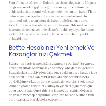
Store’unuzun bölgesini Kolombiya olarak değiştirin. Mağaza
bölgenizi nasıl değiştireceğinize dair ayrıntılı talimatlar
bahis şirketinin resmi web sitesinde mevcuttur. 1xbet TR’de
bahis oynamak için hem tarayıcı sürümünü kullanabilir
sprained ankle treatment de 1xbet’i telefonunuza veya
tabletinize ücretsiz olarak indirebilirsiniz. Sitenin basit ve
internet düzeni sayesinde, ilk sefer bahis oynayanlar haine
ilgilendikleri pazarları nasıl bulacaklarını hızlı bir şekilde
anlayabilirler.
Bet’te Hesabınızı Yenilemek Ve
Kazançlarınızı Çekmek
Bahisçinin kasiyer menüsüne gitmesi ve bunları” “seçmesi,
ardından tutarı belirtmesi ve ödemeyi onaylaması gerekir.
Başarılı olursa, bakiyeden daha önce çekilen para hesaba iade
edilecektir. Kazanılan miktar bunlara eklenecektir (beta
büyüklüğüne ve kupon katsayısına bağlı olarak). Evet, ancak
kumar oynama hakkınızı kısıtlayan yasaları çiğnemek için
bunu yaparsanız OneBehis, siz ikamet adresinizi doğrular
doğrulamaz hesap erişiminizi empieza burada bulunan tüm
paranızı kalıcı olarak bloke edecektir.