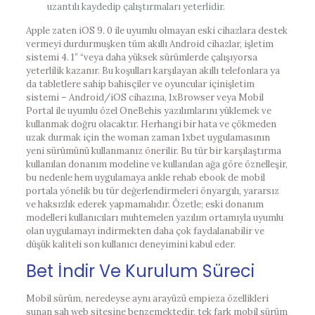
uzantılı kaydedip çalıştırmaları yeterlidir.
Apple zaten iOS 9. 0 ile uyumlu olmayan eski cihazlara destek
vermeyi durdurmuşken tüm akıllı Android cihazlar, işletim
sistemi 4. 1″ “veya daha yüksek sürümlerde çalışıyorsa
yeterlilik kazanır. Bu koşulları karşılayan akıllı telefonlara ya
da tabletlere sahip bahisçiler ve oyuncular içinişletim
sistemi – Android/iOS cihazına, 1xBrowser veya Mobil
Portal ile uyumlu özel OneBehis yazılımlarını yüklemek ve
kullanmak doğru olacaktır. Herhangi bir hata ve çökmeden
uzak durmak için the woman zaman 1xbet uygulamasının
yeni sürümünü kullanmanız önerilir. Bu tür bir karşılaştırma
kullanılan donanım modeline ve kullanılan ağa göre öznelleşir,
bu nedenle hem uygulamaya ankle rehab ebook de mobil
portala yönelik bu tür değerlendirmeleri önyargılı, yararsız
ve haksızlık ederek yapmamalıdır. Özetle; eski donanım
modelleri kullanıcıları muhtemelen yazılım ortamıyla uyumlu
olan uygulamayı indirmekten daha çok faydalanabilir ve
düşük kaliteli son kullanıcı deneyimini kabul eder.
Bet İndir Ve Kurulum Süreci
Mobil sürüm, neredeyse aynı arayüzü empieza özellikleri
sunan sah web sitesine benzemektedir, tek fark mobil sürüm