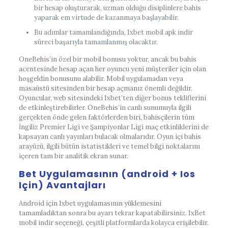
bir hesap oluşturarak, uzman olduğu disiplinlere bahis
yaparak em virtude de kazanmaya başlayabilir.
Bu adımlar tamamlandığında, 1xbet mobil apk indir
süreci başarıyla tamamlanmış olacaktır.
OneBehis’in özel bir mobil bonusu yoktur, ancak bu bahis
acentesinde hesap açan her oyuncu yeni müşteriler için olan
hoşgeldin bonusunu alabilir. Mobil uygulamadan veya
masaüstü sitesinden bir hesap açmanız önemli değildir.
Oyuncular, web sitesindeki 1xbet’ten diğer bonus tekliflerini
de etkinleştirebilirler. OneBehis’in canlı sunumuyla ilgili
gerçekten önde gelen faktörlerden biri, bahisçilerin tüm
İngiliz Premier Ligi ve Şampiyonlar Ligi maç etkinliklerini de
kapsayan canlı yayınları bulacak olmalarıdır. Oyun içi bahis
arayüzü, ilgili bütün istatistikleri ve temel bilgi noktalarını
içeren tam bir analitik ekran sunar.
Bet Uygulamasının (android + Ios
Için) Avantajları
Android için 1xbet uygulamasının yüklemesini
tamamladıktan sonra bu ayarı tekrar kapatabilirsiniz. 1xBet
mobil indir seçeneği, çeşitli platformlarda kolayca erişilebilir.