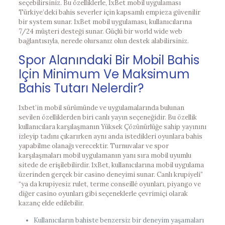
seçebilirsiniz. Bu özelliklerle, 1xBet mobil uygulaması
Türkiye’deki bahis severler için kapsamlı empieza güvenilir
bir system sunar. 1xBet mobil uygulaması, kullanıcılarına
7/24 müşteri desteği sunar. Güçlü bir world wide web
bağlantısıyla, nerede olursanız olun destek alabilirsiniz.
Spor Alanındaki Bir Mobil Bahis
Için Minimum Ve Maksimum
Bahis Tutarı Nelerdir?
1xbet’in mobil sürümünde ve uygulamalarında bulunan
sevilen özelliklerden biri canlı yayın seçeneğidir. Bu özellik
kullanıcılara karşılaşmanın Yüksek Çözünürlüğe sahip yayınını
izleyip tadını çıkarırken aynı anda istedikleri oyunlara bahis
yapabilme olanağı verecektir. Turnuvalar ve spor
karşılaşmaları mobil uygulamanın yanı sıra mobil uyumlu
sitede de erişilebilirdir. 1xBet, kullanıcılarına mobil uygulama
üzerinden gerçek bir casino deneyimi sunar. Canlı krupiyeli”
“ya da krupiyesiz rulet, terme conseillé oyunları, piyango ve
diğer casino oyunları gibi seçeneklerle çevrimiçi olarak
kazanç elde edilebilir.
Kullanıcıların bahiste benzersiz bir deneyim yaşamaları