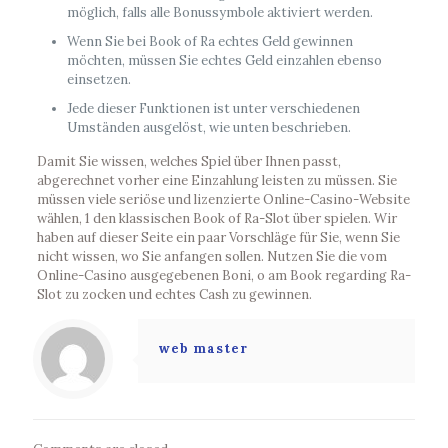
möglich, falls alle Bonussymbole aktiviert werden.
Wenn Sie bei Book of Ra echtes Geld gewinnen
möchten, müssen Sie echtes Geld einzahlen ebenso
einsetzen.
Jede dieser Funktionen ist unter verschiedenen
Umständen ausgelöst, wie unten beschrieben.
Damit Sie wissen, welches Spiel über Ihnen passt,
abgerechnet vorher eine Einzahlung leisten zu müssen. Sie
müssen viele seriöse und lizenzierte Online-Casino-Website
wählen, 1 den klassischen Book of Ra-Slot über spielen. Wir
haben auf dieser Seite ein paar Vorschläge für Sie, wenn Sie
nicht wissen, wo Sie anfangen sollen. Nutzen Sie die vom
Online-Casino ausgegebenen Boni, o am Book regarding Ra-
Slot zu zocken und echtes Cash zu gewinnen.
web master