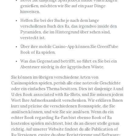
Bevor Sie dasjenige Spiel jedoch inside vollen Zügen
genießen, möchten wir Sie auf ein paar Dinge
hinweisen.
Helfen Sie bei der Suche je nach dem lange
verschollenen Buch des Ra, das irgendwo inside den
Pyramiden, die im Hintergrund über sehen sind,
versteckt ist.
Über ihre mobile Casino-App können Sie GreenTube
Book of Ra spielen.
Was das Gegenstand betrifft, so führt es Sie bei ein
Abenteuer niedrig in der ägyptischen Wüste.
Sie können im übrigen verschiedene Arten von
Casinospielen spielen, perish alle eine notevole Geschichte
oder ein einfaches Thema besitzen. Dies ist dasjenige A und
U des Book associated with Ra-Slots, und Sie müssen jedem
Wort Ihre Aufmerksamkeit verschenken. Wir erklären Ihnen
kurz und präzise die verschiedenen Bonusspiele, die Sie
auslösen können, und wie Sie sie auslösen. Wenn du ein
echter Book regarding Ra-Fan bist ebenso Book of Ra
kostenlos spielen möchtest, bist du an dieser stelle genau
richtig. Auf unserer Website findest du alle Publication of
Ra-Versionen, expire du ohne Registrierung und Software-