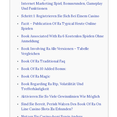
Internet Marketing Spiel, Bonusrunden, Gameplay
Und Funktionen
Schritt 1: Registrieren Sie Sich Bei Einem Casino
Fazit – Publication Of Ra Typical Heute Online
Spielen
Book Associated With Ra 6 Kostenlos Spielen Ohne
Anmeldung
Book Involving Ra Alle Versionen – Tabelle
Vergleichen
Book Of Ra Traditional Faq
Book Of Ra 10 Added Bonus:
Book Of Ra Magic
Book Regarding Ra Rtp, Volatilität Und
Trefferhäufigkeit
Aktivieren Sie So Viele Gewinnlinien Wie Möglich
Sind Sie Bereit, Perish Walzen Des Book Of Ra On
Line Casino Slots Zu Erkunden?
Nutzen Sie Casino-boni Sowie Andere