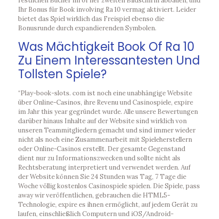
restlichen Bücher im or her zweiten Bildschirm abbauen, und
Ihr Bonus für Book involving Ra 10 vermag aktiviert. Leider
bietet das Spiel wirklich das Freispiel ebenso die
Bonusrunde durch expandierenden Symbolen.
Was Mächtigkeit Book Of Ra 10
Zu Einem Interessantesten Und
Tollsten Spiele?
“Play-book-slots. com ist noch eine unabhängige Website
über Online-Casinos, ihre Revenu und Casinospiele, expire
im Jahr this year gegründet wurde. Alle unsere Bewertungen
darüber hinaus Inhalte auf der Website sind wirklich von
unseren Teammitgliedern gemacht und sind immer wieder
nicht als noch eine Zusammenarbeit mit Spieleherstellern
oder Online-Casinos erstellt. Der gesamte Gegenstand
dient nur zu Informationszwecken und sollte nicht als
Rechtsberatung interpretiert und verwendet werden. Auf
der Website können Sie 24 Stunden was Tag, 7 Tage die
Woche völlig kostenlos Casinospiele spielen. Die Spiele, pass
away wir veröffentlichen, gebrauchen die HTML5-
Technologie, expire es ihnen ermöglicht, auf jedem Gerät zu
laufen, einschließlich Computern und iOS/Android-