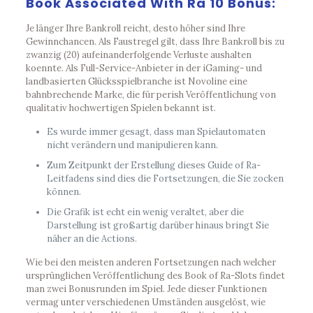
Book Associated With Ra 10 Bonus:
Je länger Ihre Bankroll reicht, desto höher sind Ihre
Gewinnchancen. Als Faustregel gilt, dass Ihre Bankroll bis zu
zwanzig (20) aufeinanderfolgende Verluste aushalten
koennte. Als Full-Service-Anbieter in der iGaming- und
landbasierten Glücksspielbranche ist Novoline eine
bahnbrechende Marke, die für perish Veröffentlichung von
qualitativ hochwertigen Spielen bekannt ist.
Es wurde immer gesagt, dass man Spielautomaten
nicht verändern und manipulieren kann.
Zum Zeitpunkt der Erstellung dieses Guide of Ra-
Leitfadens sind dies die Fortsetzungen, die Sie zocken
können.
Die Grafik ist echt ein wenig veraltet, aber die
Darstellung ist großartig darüber hinaus bringt Sie
näher an die Actions.
Wie bei den meisten anderen Fortsetzungen nach welcher
ursprünglichen Veröffentlichung des Book of Ra-Slots findet
man zwei Bonusrunden im Spiel. Jede dieser Funktionen
vermag unter verschiedenen Umständen ausgelöst, wie