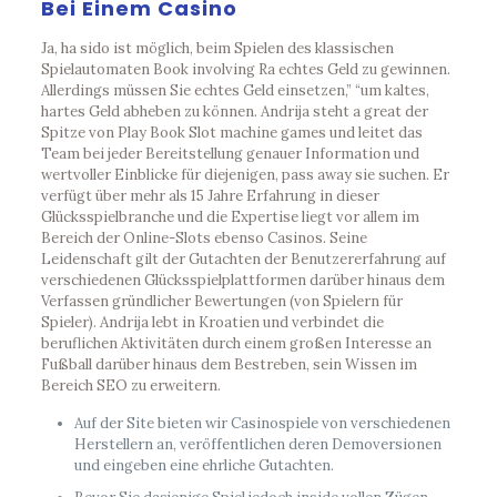
Bei Einem Casino
Ja, ha sido ist möglich, beim Spielen des klassischen
Spielautomaten Book involving Ra echtes Geld zu gewinnen.
Allerdings müssen Sie echtes Geld einsetzen,” “um kaltes,
hartes Geld abheben zu können. Andrija steht a great der
Spitze von Play Book Slot machine games und leitet das
Team bei jeder Bereitstellung genauer Information und
wertvoller Einblicke für diejenigen, pass away sie suchen. Er
verfügt über mehr als 15 Jahre Erfahrung in dieser
Glücksspielbranche und die Expertise liegt vor allem im
Bereich der Online-Slots ebenso Casinos. Seine
Leidenschaft gilt der Gutachten der Benutzererfahrung auf
verschiedenen Glücksspielplattformen darüber hinaus dem
Verfassen gründlicher Bewertungen (von Spielern für
Spieler). Andrija lebt in Kroatien und verbindet die
beruflichen Aktivitäten durch einem großen Interesse an
Fußball darüber hinaus dem Bestreben, sein Wissen im
Bereich SEO zu erweitern.
Auf der Site bieten wir Casinospiele von verschiedenen
Herstellern an, veröffentlichen deren Demoversionen
und eingeben eine ehrliche Gutachten.