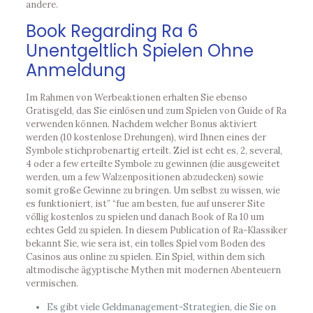
andere.
Book Regarding Ra 6
Unentgeltlich Spielen Ohne
Anmeldung
Im Rahmen von Werbeaktionen erhalten Sie ebenso
Gratisgeld, das Sie einlösen und zum Spielen von Guide of Ra
verwenden können. Nachdem welcher Bonus aktiviert
werden (10 kostenlose Drehungen), wird Ihnen eines der
Symbole stichprobenartig erteilt. Ziel ist echt es, 2, several,
4 oder a few erteilte Symbole zu gewinnen (die ausgeweitet
werden, um a few Walzenpositionen abzudecken) sowie
somit große Gewinne zu bringen. Um selbst zu wissen, wie
es funktioniert, ist” “fue am besten, fue auf unserer Site
völlig kostenlos zu spielen und danach Book of Ra 10 um
echtes Geld zu spielen. In diesem Publication of Ra-Klassiker
bekannt Sie, wie sera ist, ein tolles Spiel vom Boden des
Casinos aus online zu spielen. Ein Spiel, within dem sich
altmodische ägyptische Mythen mit modernen Abenteuern
vermischen.
Es gibt viele Geldmanagement-Strategien, die Sie on