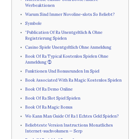
Werbeaktionen
Warum Sind Immer Novoline-slots So Beliebt?
Symbole
“Publication Of Ra Unentgeltlich & Ohne
Registrierung Spielen
Casino Spiele Unentgeltlich Ohne Anmeldung​
Book Of Ra Typical Kostenlos Spielen Ohne
Anmeldung ⓵
Funktionen Und Bonusrunden Im Spiel
Book Associated With Ra Magic Kostenlos Spielen
Book Of Ra Demo Online
Book Of Ra Slot Spiel Spielen
Book Of Ra Magic Bonus
Wo Kann Man Guide Of Ra 1 Echtes Geld Spielen?
Beliebteste Version Instructions Monatliches
Internet-suchvolumen — Serp