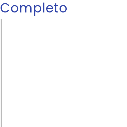
a Completo