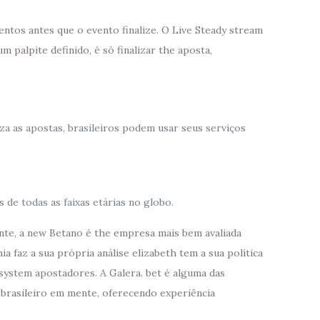
ntos antes que o evento finalize. O Live Steady stream
palpite definido, é só finalizar the aposta,
iza as apostas, brasileiros podem usar seus serviços
de todas as faixas etárias no globo.
nte, a new Betano é the empresa mais bem avaliada
 faz a sua própria análise elizabeth tem a sua política
system apostadores. A Galera. bet é alguma das
s brasileiro em mente, oferecendo experiência