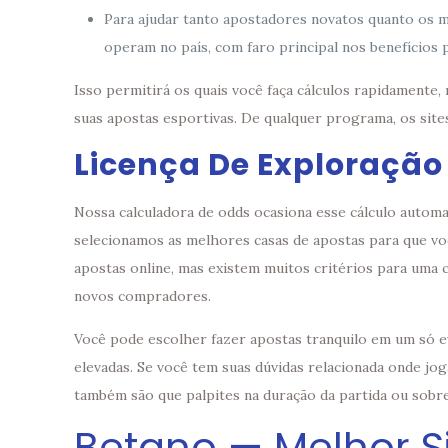
Para ajudar tanto apostadores novatos quanto os m
operam no país, com faro principal nos benefícios 
Isso permitirá os quais você faça cálculos rapidament
suas apostas esportivas. De qualquer programa, os sites
Licença De Exploração
Nossa calculadora de odds ocasiona esse cálculo automa
selecionamos as melhores casas de apostas para que vo
apostas online, mas existem muitos critérios para uma c
novos compradores.
Você pode escolher fazer apostas tranquilo em um só ev
elevadas. Se você tem suas dúvidas relacionada onde j
também são que palpites na duração da partida ou sobr
Betano — Melhor S