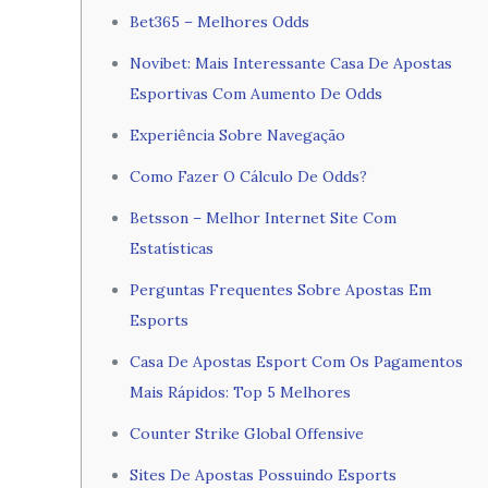
Bet365 – Melhores Odds
Novibet: Mais Interessante Casa De Apostas
Esportivas Com Aumento De Odds
Experiência Sobre Navegação
Como Fazer O Cálculo De Odds?
Betsson – Melhor Internet Site Com
Estatísticas
Perguntas Frequentes Sobre Apostas Em
Esports
Casa De Apostas Esport Com Os Pagamentos
Mais Rápidos: Top 5 Melhores
Counter Strike Global Offensive
Sites De Apostas Possuindo Esports