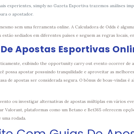
ais experientes, simply no Gazeta Esportiva trazemos análises impa
para o apostador.
e, mesmo sem uma ferramenta online. A Calculadora de Odds é algum
 estão sediados em diferentes países e seguem as regras locais, en
 De Apostas Esportivas Onl
ticamente, exibindo the opportunity carry out evento ocorrer de 
cê possa apostar possuindo tranquilidade e aproveitar as melhores
asa de apostas ser considerada segura. O bônus de boas-vindas é al
ento ou investigar alternativas de apostas múltiplas em vários e
ogar Valorant, plataformas como um Betano e Bet365 oferecem opçõ
e uma rodada.
ite Com Guias De Apo