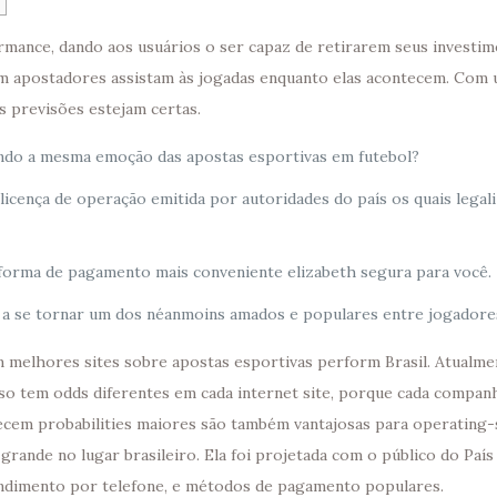
mance, dando aos usuários o ser capaz de retirarem seus investime
apostadores assistam às jogadas enquanto elas acontecem. Com um 
s previsões estejam certas.
ndo a mesma emoção das apostas esportivas em futebol?
 licença de operação emitida por autoridades do país os quais legal
 forma de pagamento mais conveniente elizabeth segura para você.
u a se tornar um dos néanmoins amados e populares entre jogadores 
 melhores sites sobre apostas esportivas perform Brasil. Atualme
o tem odds diferentes em cada internet site, porque cada companhia
recem probabilities maiores são também vantajosas para operating-
grande no lugar brasileiro. Ela foi projetada com o público do Paí
tendimento por telefone, e métodos de pagamento populares.