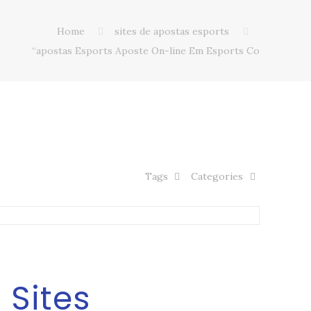
Home
sites de apostas esports
“apostas Esports Aposte On-line Em Esports Co
Tags
Categories
 Sites