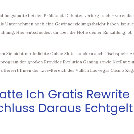
hlungsquote bei den Prüfstand. Dahinter verbirgt sich – vereinfac
ls Unternehmen noch eine Gewinnerzielungsabsicht haben, ist auch
zahlung. Hier entscheidest du über die Höhe deiner Einzahlung, ob
n Sie nicht nur beliebte Online Slots, sondern auch Tischspiele, A
are program der großen Provider Evolution Gaming sowie NetEnt zu
 offeriert Ihnen der Live-Bereich des Vulkan Las vegas Casino Zugri
tte Ich Gratis Rewrite
luss Daraus Echtgel