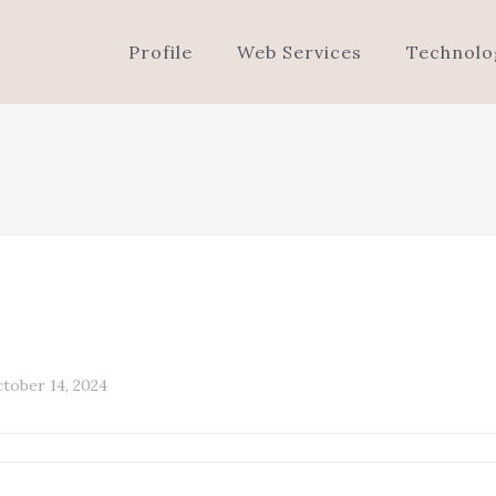
Profile
Web Services
Technolo
tober 14, 2024