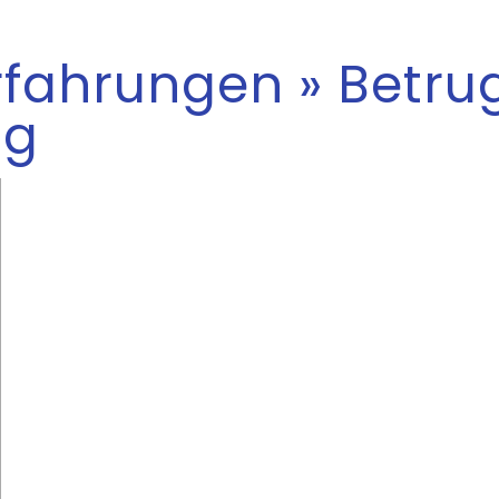
rfahrungen » Betru
ng