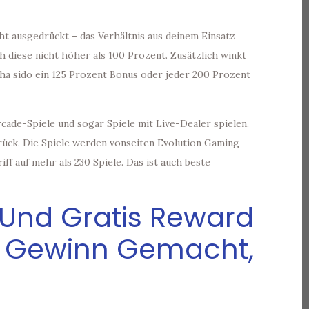
ht ausgedrückt – das Verhältnis aus deinem Einsatz
 diese nicht höher als 100 Prozent. Zusätzlich winkt
 ha sido ein 125 Prozent Bonus oder jeder 200 Prozent
rcade-Spiele und sogar Spiele mit Live-Dealer spielen.
rück. Die Spiele werden vonseiten Evolution Gaming
ff auf mehr als 230 Spiele. Das ist auch beste
 Und Gratis Reward
t Gewinn Gemacht,