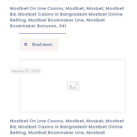
Mostbet On Line Casino, Mostbet, Mosbet, Mostbet
Bd, Mostbet Casino In Bangladesh Mostbet Online
Betting, Mostbet Bookmaker Line, Mostbet
Bookmaker Bonuses, 341
Read more
January 13, 2025
Mostbet On Line Casino, Mostbet, Mosbet, Mostbet
Bd, Mostbet Casino In Bangladesh Mostbet Online
Betting, Mostbet Bookmaker Line, Mostbet