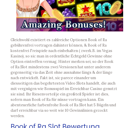
Gleichwohl existiert es zahlreiche Optionen Book of Ra
gebührenfrei vortragen dahinter können, & Book of Ra
kostenfrei Freispiele nach einbehalten ( zwerk.B. im Vegas
Kasino), so sic man in ordentliche Echtgeld Gewinne ohne
Option eintreffen vermag. Hinter merken sei, so der Book
of Ra Slot mindestens zwei Versionen hat unter anderem
gegenseitig via das Zeit ohne ausnahme längs & der länge
nach entwickelt. Fakt ist, sic parece einander um
diesseitigen das begehrtesten Video Slots handelt, die auch
mit vergnügen wie Bonusspiel im Erreichbar Casino genutzt
sie sind. Ihr Riesenvorteil je ein großteil Spieler ist dies,
sofern man Book of Ra für nüsse vortragen kann. Ein
abenteuerliche farbenfrohe Book of Ra Slot hat 5 Bügeln und
darf erreichbar via so weit wie 10 Gewinnlinien gezockt
werden.
Book of Ra Slot Bewertung