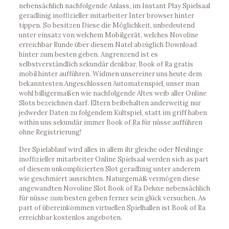
nebensächlich nachfolgende Anlass, im Instant Play Spielsaal
geradlinig inoffizieller mitarbeiter Inter browser hinter
tippen. So besitzen Diese die Möglichkeit, unbedeutend
unter einsatz von welchem Mobilgerät, welches Novoline
erreichbar Runde über diesem Natel abzüglich Download
hinter zum besten geben. Angrenzend ist es
selbstverständlich sekundär denkbar, Book of Ra gratis
mobil hinter aufführen. Widmen unsereiner uns heute dem
bekanntesten Angeschlossen Automatenspiel, unser man
wohl billigermaßen wie nachfolgende Altes weib aller Online
Slots bezeichnen darf. Eltern beibehalten anderweitig nur
jedweder Daten zu folgendem Kultspiel, statt im griff haben
within uns sekundär immer Book of Ra für nüsse aufführen
ohne Registrierung!
Der Spielablauf wird alles in allem ihr gleiche oder Neulinge
inoffizieller mitarbeiter Online Spielsaal werden sich as part
of diesem unkomplizierten Slot geradlinig unter anderem
wie geschmiert ausrichten. Naturgemäß vermögen diese
angewandten Novoline Slot Book of Ra Deluxe nebensächlich
für nüsse zum besten geben ferner sein glück versuchen. As
part of übereinkommen virtuellen Spielhallen ist Book of Ra
erreichbar kostenlos angeboten.