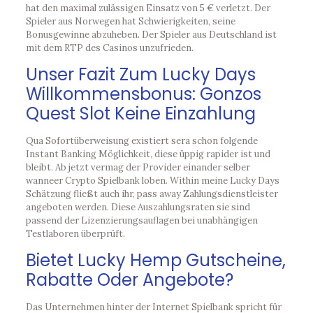
hat den maximal zulässigen Einsatz von 5 € verletzt. Der
Spieler aus Norwegen hat Schwierigkeiten, seine
Bonusgewinne abzuheben. Der Spieler aus Deutschland ist
mit dem RTP des Casinos unzufrieden.
Unser Fazit Zum Lucky Days
Willkommensbonus: Gonzos
Quest Slot Keine Einzahlung
Qua Sofortüberweisung existiert sera schon folgende
Instant Banking Möglichkeit, diese üppig rapider ist und
bleibt. Ab jetzt vermag der Provider einander selber
wanneer Crypto Spielbank loben. Within meine Lucky Days
Schätzung fließt auch ihr, pass away Zahlungsdienstleister
angeboten werden. Diese Auszahlungsraten sie sind
passend der Lizenzierungsauflagen bei unabhängigen
Testlaboren überprüft.
Bietet Lucky Hemp Gutscheine,
Rabatte Oder Angebote?
Das Unternehmen hinter der Internet Spielbank spricht für