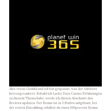
Also etwas Geduld und ich bin gespannt, was der Anbieter
hervorgezaubert. Sobald ich Lucky Days Casino Erfahrungen
zu diesem Thema habe, werde ich diesen Abschnitt des
Reviews updaten. Der Bonus ist in 3 Stufen aufgebaut, bei
der ersten Einzahlung erhältst du einen 100percent Bonus