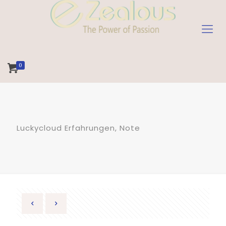
0
Luckycloud Erfahrungen, Note