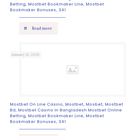
Betting, Mostbet Bookmaker Line, Mostbet
Bookmaker Bonuses, 341
Read more
January 13, 2025
Mostbet On Line Casino, Mostbet, Mosbet, Mostbet
Bd, Mostbet Casino In Bangladesh Mostbet Online
Betting, Mostbet Bookmaker Line, Mostbet
Bookmaker Bonuses, 341