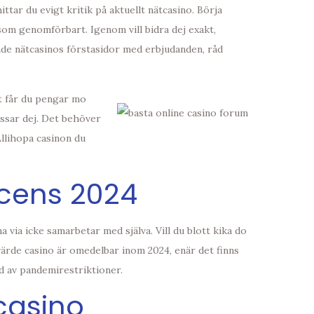
ttar du evigt kritik på aktuellt nätcasino. Börja
åsom genomförbart. Igenom vill bidra dej exakt,
ande nätcasinos förstasidor med erbjudanden, råd
t får du pengar mo
assar dej. Det behöver
Allihopa casinon du
icens 2024
 via icke samarbetar med själva. Vill du blott kika do
n värde casino är omedelbar inom 2024, enär det finns
d av pandemirestriktioner.
casino