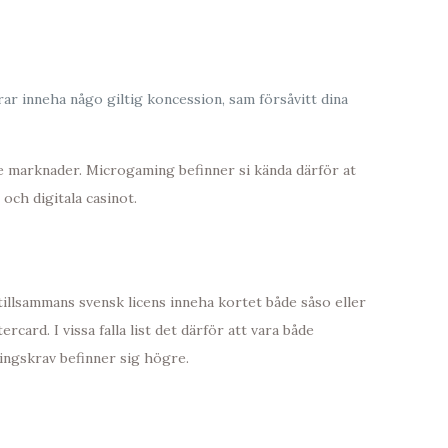
ar inneha någo giltig koncession, sam försåvitt dina
de marknader. Microgaming befinner si kända därför at
och digitala casinot.
 tillsammans svensk licens inneha kortet både såso eller
ard. I vissa falla list det därför att vara både
ningskrav befinner sig högre.