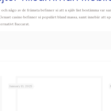
och någo av de främsta befinner si att n själv list bestämma var sa
enast casino befinner si populärt bland massa, samt innebär att sp
ternativt Baccarat.
January 13, 2025