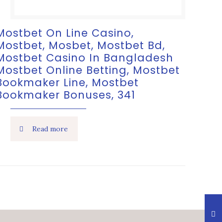
Mostbet On Line Casino,
Mostbet, Mosbet, Mostbet Bd,
Mostbet Casino In Bangladesh
Mostbet Online Betting, Mostbet
Bookmaker Line, Mostbet
Bookmaker Bonuses, 341
Read more