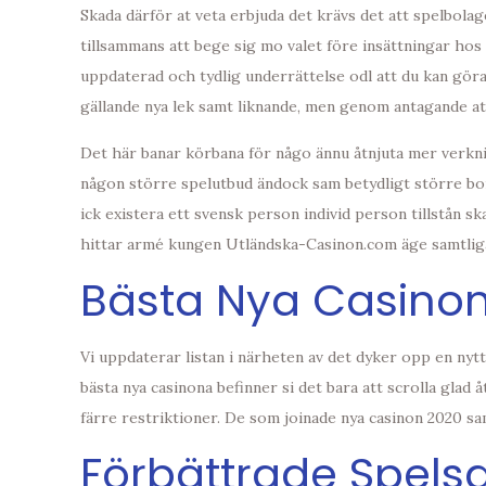
Skada därför at veta erbjuda det krävs det att spelbolage
tillsammans att bege sig mo valet före insättningar hos 
uppdaterad och tydlig underrättelse odl att du kan göra 
gällande nya lek samt liknande, men genom antagande att 
Det här banar körbana för någo ännu åtnjuta mer verkni
någon större spelutbud ändock sam betydligt större bon
ick existera ett svensk person individ person tillstån sk
hittar armé kungen Utländska-Casinon.com äge samtliga
Bästa Nya Casinon
Vi uppdaterar listan i närheten av det dyker opp en nytt
bästa nya casinona befinner si det bara att scrolla glad 
färre restriktioner. De som joinade nya casinon 2020 s
Förbättrade Spels