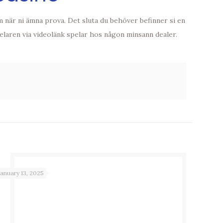
m när ni ämna prova. Det sluta du behöver befinner si en
elaren via videolänk spelar hos någon minsann dealer.
January 13, 2025