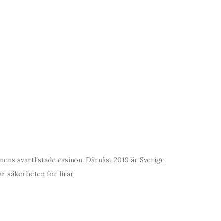
onens svartlistade casinon. Därnäst 2019 är Sverige
 säkerheten för lirar.