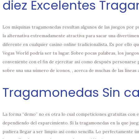
diez Excelentes Trag
Los máquinas tragamonedas resultan algunos de las juegos por pr
la alternativa extremadamente atractiva para sacar una divertimen
diferente en cualquier casino online tradicionalista. Es por ello 
Vegas World podría ser tu lugar. Sobre pocas palabras, los juego
conveniente con el fin de ejercitar así­ como después personarse
sobre una una número de iconos, , acerca de muchas de las líneas 
Tragamonedas Sin ca
La forma “demo” no es otra lo cual competiciones gratuitas con el
dependiendo del esparcimiento. Si la tragamonedas en la que juega
pudiera llegar a ser limpio así­ como sencilla. Lo perfectamente 