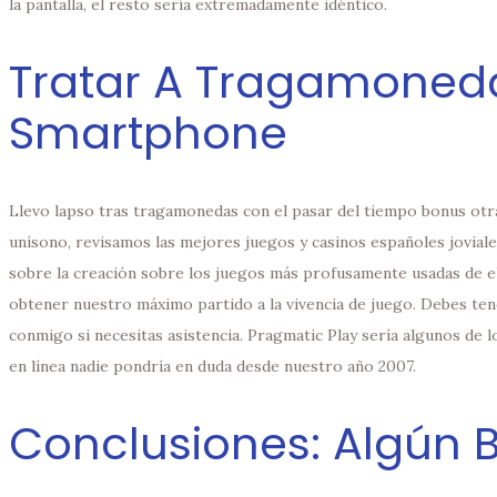
la pantalla, el resto serí­a extremadamente idéntico.
Tratar A Tragamoned
Smartphone
Llevo lapso tras tragamonedas con el pasar del tiempo bonus otras
uní­sono, revisamos las mejores juegos y casinos españoles jovia
sobre la creación sobre los juegos más profusamente usadas de el 
obtener nuestro máximo partido a la vivencia de juego. Debes te
conmigo si necesitas asistencia. Pragmatic Play serí­a algunos de
en línea nadie pondrí­a en duda desde nuestro año 2007.
Conclusiones: Algún B