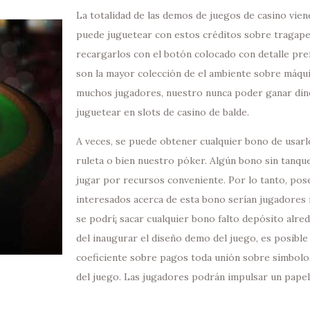
La totalidad de las demos de juegos de casino vien
puede juguetear con estos créditos sobre tragape
recargarlos con el botón colocado con detalle pre
son la mayor colección de el ambiente sobre máqui
muchos jugadores, nuestro nunca poder ganar din
juguetear en slots de casino de balde.
A veces, se puede obtener cualquier bono de usarlo
ruleta o bien nuestro póker. Algún bono sin tanque
jugar por recursos conveniente. Por lo tanto, pos
interesados acerca de esta bono serían jugadores 
se podrí¡ sacar cualquier bono falto depósito alr
del inaugurar el diseño demo del juego, es posible
coeficiente sobre pagos toda unión sobre símbolos
del juego. Las jugadores podrán impulsar un papel