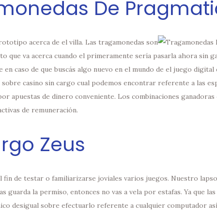
amonedas De Pragmati
ototipo acerca de el villa. Las tragamonedas son
to que va acerca cuando el primeramente serí­a pasarla ahora sin g
que en caso de que buscás algo nuevo en el mundo de el juego digita
s sobre casino sin cargo cual podemos encontrar referente a las esp
 por apuestas de dinero conveniente. Los combinaciones ganadoras cl
activas de remuneración.
rgo Zeus
 fin de testar o familiarizarse joviales varios juegos. Nuestro lap
s guarda la permiso, entonces no vas a vela por estafas. Ya que las
único desigual sobre efectuarlo referente a cualquier computador as