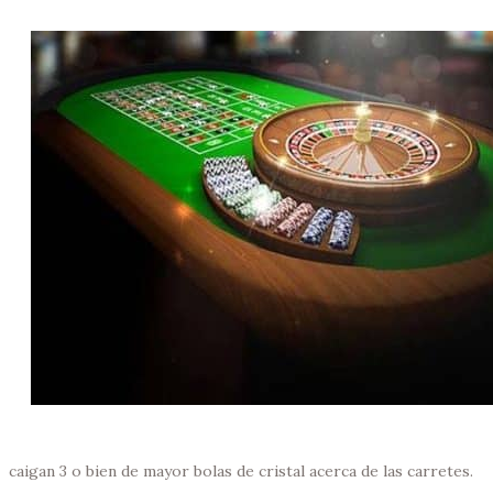
caigan 3 o bien de mayor bolas de cristal acerca de las carretes.