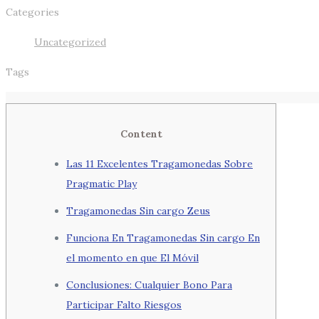
Categories
Uncategorized
Tags
Content
Las 11 Excelentes Tragamonedas Sobre
Pragmatic Play
Tragamonedas Sin cargo Zeus
Funciona En Tragamonedas Sin cargo En
el momento en que El Móvil
Conclusiones: Cualquier Bono Para
Participar Falto Riesgos