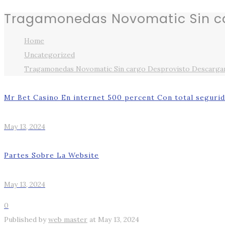
Tragamonedas Novomatic Sin ca
Home
Uncategorized
Tragamonedas Novomatic Sin cargo Desprovisto Descarga
Mr Bet Casino En internet 500 percent Con total segurid
May 13, 2024
Partes Sobre La Website
May 13, 2024
0
Published by
web master
at
May 13, 2024