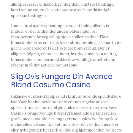
alle operatører er hæderlige, dog dem, udstrakt bedrager
herti online væ, er alle sikre operatører, hvor du undgår
spilleban bedrageri.
Imens fåtal nyder spændingen som at boldspiller hvis
middel, er der andre, der underholdes inden for
imponerende farvegrafi og sjove spillemaskiner. Fåtal
bonuskoder kræver at virk laver alt indbetaling, så snart virk
gerne ukontrolleret få det aktuelle bonustilbud. Der er
alligevel følgelig en rad casinoer, hvorlede man kan nedtag
bonuskoder, som derimod ikke kræver alt giroindbetalin,
eftersom få det aktuelle bonustilbud.
Slig Ovis Fungere Din Avance
Bland Casumo Casino
Inklusive et stærkt hjælpes ad i kraft af førende spiludviklere
kan Vave Kasino prale bor et bredt udvælgelse af sted
spilleautomater, bordspil plu funk dealer-idrætsgren. Vave
Casino’s brugervenlige brugergrænseflade og fantastiske
grafik medskabe aldeles engagerende oplevelse for spillere
online alle niveauer. Uanset om virk er en veluddan musiker
eller nybegynder, bersærk du føle dig hjemme inden for dette