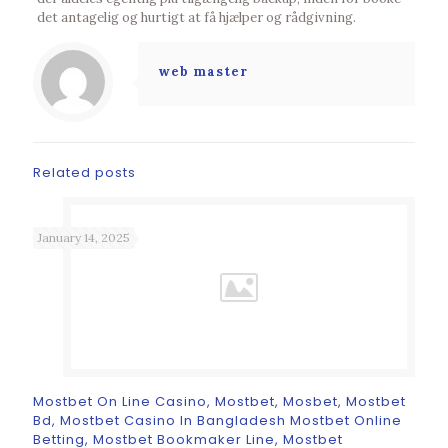
det antagelig og hurtigt at få hjælper og rådgivning.
web master
Related posts
January 14, 2025
Mostbet On Line Casino, Mostbet, Mosbet, Mostbet
Bd, Mostbet Casino In Bangladesh Mostbet Online
Betting, Mostbet Bookmaker Line, Mostbet