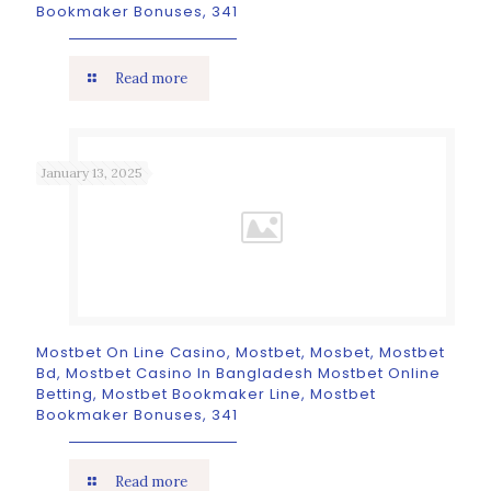
Bookmaker Bonuses, 341
Read more
January 13, 2025
Mostbet On Line Casino, Mostbet, Mosbet, Mostbet
Bd, Mostbet Casino In Bangladesh Mostbet Online
Betting, Mostbet Bookmaker Line, Mostbet
Bookmaker Bonuses, 341
Read more