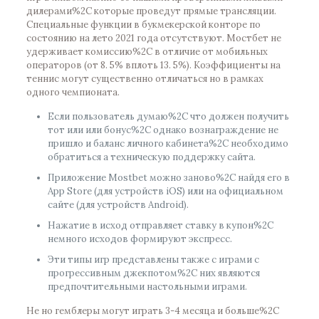
дилерами%2C которые проведут прямые трансляции.
Специальные функции в букмекерской конторе по
состоянию на лето 2021 года отсутствуют. Мостбет не
удерживает комиссию%2C в отличие от мобильных
операторов (от 8. 5% вплоть 13. 5%). Коэффициенты на
теннис могут существенно отличаться но в рамках
одного чемпионата.
Если пользователь думаю%2C что должен получить
тот или или бонус%2C однако вознаграждение не
пришло и баланс личного кабинета%2C необходимо
обратиться а техническую поддержку сайта.
Приложение Mostbet можно заново%2C найдя его в
App Store (для устройств iOS) или на официальном
сайте (для устройств Android).
Нажатие в исход отправляет ставку в купон%2C
немного исходов формируют экспресс.
Эти типы игр представлены также с играми с
прогрессивным джекпотом%2C них являются
предпочтительными настольными играми.
Не но гемблеры могут играть 3-4 месяца и больше%2C