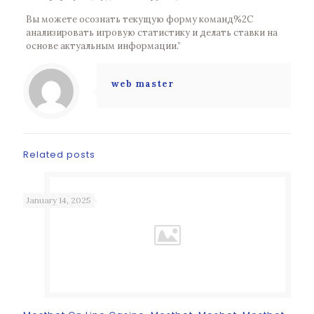
Вы можете осознать текущую форму команд%2C
анализировать игровую статистику и делать ставки на
основе актуальным информации.”
web master
Related posts
January 14, 2025