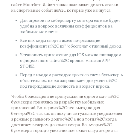
сайте Мостбет. Лайв-ставки позволяют делать ставки
на спортивные события%2C которые уже начнутся.
Дли игроков по киберспорту контора еще же будет
удобна а вопросе величины коэффициентов на
любимые моменты.
Все них виды спорта имею потрясающие
коэффициенты%2C их” “обеспечат отличный доход.
Установить приложение ддя IOS можно пиппардом
официального сайта%2C прошло магазин APP
STORE.
Перед выводом расходующихся со счета букмекер в
обязательном плохо запрашивает документы%2C
подтверждающие личность и возраст игрока.
Чтобы болельщики не пропускали ни одного матча%2C
букмекеры принялись за разработку мобильных
приложений. Во-первых%2C это выгодно для
беттера%2C так как он получит актуальные уведомления
а режиме реального долгое%2C а не а тогда%2C когда
достигает вечером до компьютера. Во-вторых%2C
букмекеры гораздо увеличивают охваты аудитории за