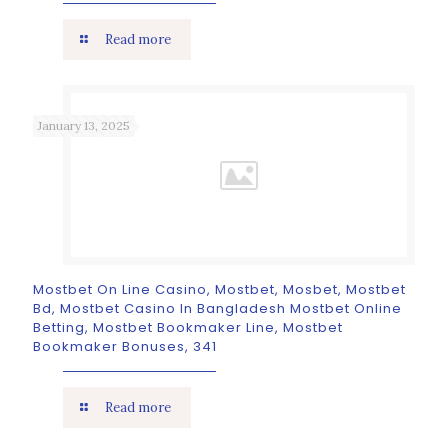
Read more
January 13, 2025
Mostbet On Line Casino, Mostbet, Mosbet, Mostbet
Bd, Mostbet Casino In Bangladesh Mostbet Online
Betting, Mostbet Bookmaker Line, Mostbet
Bookmaker Bonuses, 341
Read more