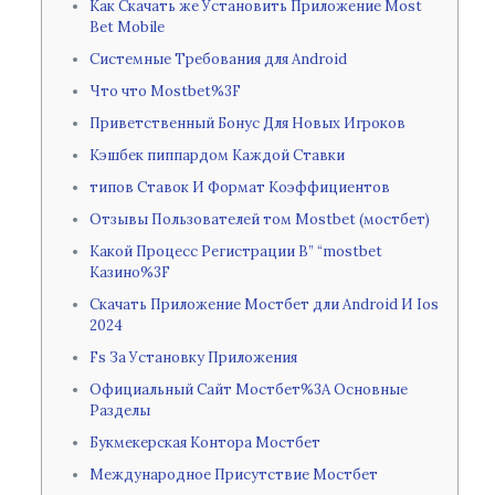
Как Скачать же Установить Приложение Most
Bet Mobile
Системные Требования для Android
Что что Mostbet%3F
Приветственный Бонус Для Новых Игроков
Кэшбек пиппардом Каждой Ставки
типов Ставок И Формат Коэффициентов
Отзывы Пользователей том Mostbet (мостбет)
Какой Процесс Регистрации В” “mostbet
Казино%3F
Скачать Приложение Мостбет дли Android И Ios
2024
Fs За Установку Приложения
Официальный Сайт Мостбет%3A Основные
Разделы
Букмекерская Контора Мостбет
Международное Присутствие Мостбет