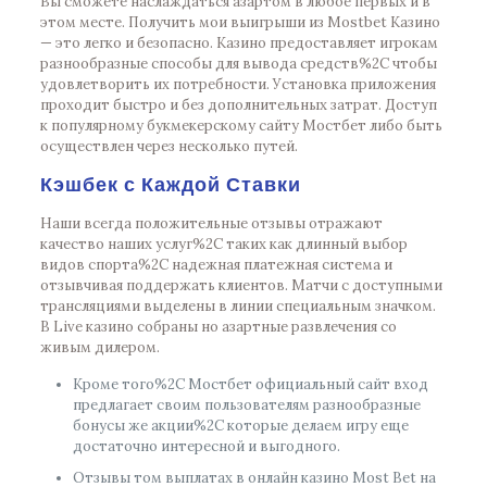
Вы сможете наслаждаться азартом в любое первых и в
этом месте. Получить мои выигрыши из Mostbet Казино
— это легко и безопасно. Казино предоставляет игрокам
разнообразные способы для вывода средств%2C чтобы
удовлетворить их потребности. Установка приложения
проходит быстро и без дополнительных затрат. Доступ
к популярному букмекерскому сайту Мостбет либо быть
осуществлен через несколько путей.
Кэшбек с Каждой Ставки
Наши всегда положительные отзывы отражают
качество наших услуг%2C таких как длинный выбор
видов спорта%2C надежная платежная система и
отзывчивая поддержать клиентов. Матчи с доступными
трансляциями выделены в линии специальным значком.
В Live казино собраны но азартные развлечения со
живым дилером.
Кроме того%2C Мостбет официальный сайт вход
предлагает своим пользователям разнообразные
бонусы же акции%2C которые делаем игру еще
достаточно интересной и выгодного.
Отзывы том выплатах в онлайн казино Most Bet на