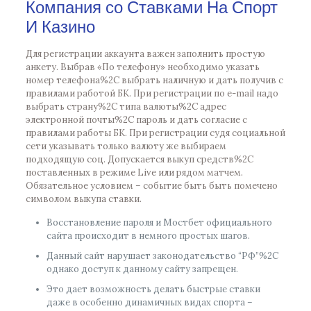
Компания со Ставками На Спорт
И Казино
Для регистрации аккаунта важен заполнить простую
анкету. Выбрав «По телефону» необходимо указать
номер телефона%2C выбрать наличную и дать получив с
правилами работой БК. При регистрации по e-mail надо
выбрать страну%2C типа валюты%2C адрес
электронной почты%2C пароль и дать согласие с
правилами работы БК. При регистрации судя социальной
сети указывать только валюту же выбираем
подходящую соц. Допускается выкуп средств%2C
поставленных в режиме Live или рядом матчем.
Обязательное условием – событие быть быть помечено
символом выкупа ставки.
Восстановление пароля и Мостбет официального
сайта происходит в немного простых шагов.
Данный сайт нарушает законодательство “РФ”%2C
однако доступ к данному сайту запрещен.
Это дает возможность делать быстрые ставки
даже в особенно динамичных видах спорта –