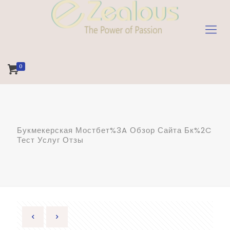
0
Букмекерская Мостбет%3A Обзор Сайта Бк%2C
Тест Услуг Отзы