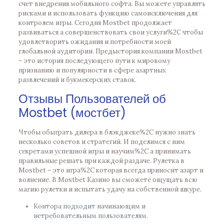
счет внедрения мобильного софта. Вы можете управлять
рисками и использовать функцию самоисключения для
контролем игры. Сегодня Mostbet продолжает
развиваться а совершенствовать свои услуги%2C чтобы
удовлетворить ожидания и потребности моей
глобальной аудитории. Предыстория компании Mostbet
– это история последующего пути к мировому
признанию и популярности в сфере азартных
развлечений и букмекерских ставок.
Отзывы Пользователей об
Mostbet (мостбет)
Чтобы обыграть дилера в блэкджеке%2C нужно знать
несколько советов и стратегий. И поделимся с ним
секретами успешной игры и научим%2C а принимать
правильные решать при каждой раздаче. Рулетка в
Mostbet – это игра%2C которая всегда приносит азарт и
волнение. В Mostbet Казино вы сможете ощущать всю
магию рулетки и испытать удачу на собственной шкуре.
Контора подходит начинающим и
нетребовательным пользователям.