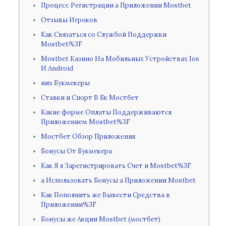
Процесс Регистрации а Приложении Mostbet
Отзывы Игроков
Как Связаться со Службой Поддержки
Mostbet%3F
Mostbet Казино На Мобильных Устройствах Ios
И Android
них Букмекеры
Ставки и Спорт В Бк Мостбет
Какие форме Оплаты Поддерживаются
Приложением Mostbet%3F
Мостбет Обзор Приложения
Бонусы От Букмекера
Как Я я Зарегистрировать Счет и Mostbet%3F
а Использовать Бонусы а Приложении Mostbet
Как Пополнить же Вывести Средства в
Приложении%3F
Бонусы же Акции Mostbet (мостбет)