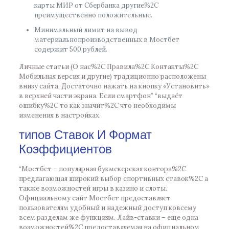
карты МИР от Сбербанка другие%2C
преимущественно положительные.
Минимальный лимит на вывод
материальнопроизводственных в Мостбет
содержит 500 рублей.
Личные статьи (О нас%2C Правила%2C Контакты%2C
Мобильная версия и другие) традиционно расположены
внизу сайта. Достаточно нажать на кнопку «Установить»
в верхней части экрана. Если смартфон” “выдаёт
ошибку%2C то как значит%2C что необходимы
изменения в настройках.
типов Ставок И Формат
Коэффициентов
“Мостбет – популярная букмекерская контора%2C
предлагающая широкий выбор спортивных ставок%2C а
также возможностей игры в казино и слоты.
Официальному сайт Мостбет предоставляет
пользователям удобный и надежный доступ ковсему
всем разделам же функциям. Лайв-ставки – еще одна
возможностей%2C предоставляемая на официальном