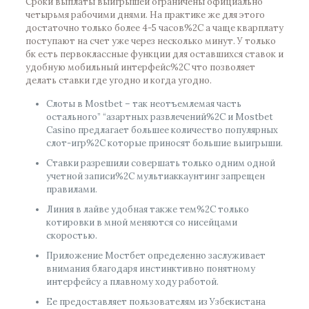
Сроки выплаты выигрышей ограничены официально
четырьмя рабочими днями. На практике же для этого
достаточно только более 4-5 часов%2C а чаще кварплату
поступают на счет уже через несколько минут. У только
бк есть первоклассные функции для оставшихся ставок и
удобную мобильный интерфейс%2C что позволяет
делать ставки где угодно и когда угодно.
Слоты в Mostbet – так неотъемлемая часть
остального” “азартных развлечений%2C и Mostbet
Casino предлагает большее количество популярных
слот-игр%2C которые приносят большие выигрыши.
Ставки разрешили совершать только одним одной
учетной записи%2C мультиаккаунтинг запрещен
правилами.
Линия в лайве удобная также тем%2C только
котировки в мной меняются со нисейцами
скоростью.
Приложение Мостбет определенно заслуживает
внимания благодаря инстинктивно понятному
интерфейсу а плавному ходу работой.
Ее предоставляет пользователям из Узбекистана