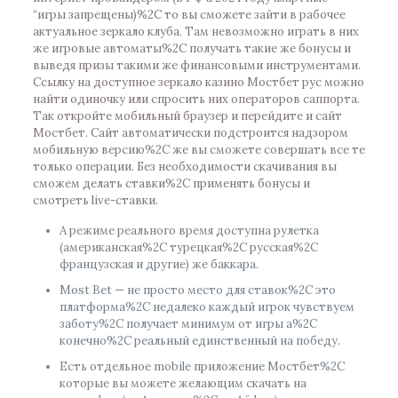
“игры запрещены)%2C то вы сможете зайти в рабочее
актуальное зеркало клуба. Там невозможно играть в них
же игровые автоматы%2C получать такие же бонусы и
выведя призы такими же финансовыми инструментами.
Ссылку на доступное зеркало казино Мостбет рус можно
найти одиночку или спросить них операторов саппорта.
Так откройте мобильный браузер и перейдите и сайт
Мостбет. Сайт автоматически подстроится надзором
мобильную версию%2C же вы сможете совершать все те
только операции. Без необходимости скачивания вы
сможем делать ставки%2C применять бонусы и
смотреть live-ставки.
А режиме реального время доступна рулетка
(американская%2C турецкая%2C русская%2C
французская и другие) же баккара.
Most Bet — не просто место для ставок%2C это
платформа%2C недалеко каждый игрок чувствуем
заботу%2C получает минимум от игры а%2C
конечно%2C реальный единственный на победу.
Есть отдельное mobile приложение Мостбет%2C
которые вы можете желающим скачать на