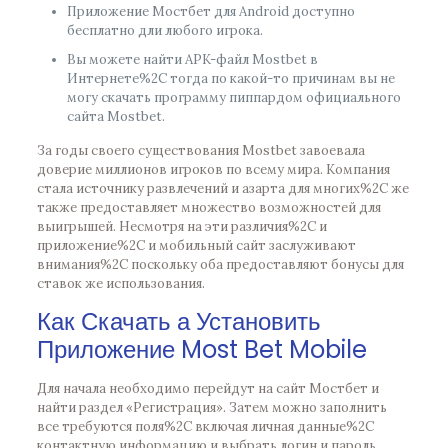
Приложение Мостбет для Android доступно
бесплатно дли любого игрока.
Вы можете найти APK-файл Mostbet в
Интернете%2C тогда по какой-то причинам вы не
могу скачать программу пиппардом официального
сайта Mostbet.
За годы своего существования Mostbet завоевала
доверие миллионов игроков по всему мира. Компания
стала источнику развлечений и азарта для многих%2C же
также предоставляет множество возможностей для
выигрышей. Несмотря на эти различия%2C и
приложение%2C и мобильный сайт заслуживают
внимания%2C поскольку оба предоставляют бонусы для
ставок же использования.
Как Скачать а Установить
Приложение Most Bet Mobile
Для начала необходимо перейдут на сайт Мостбет и
найти раздел «Регистрация». Затем можно заполнить
все требуются поля%2C включая личная данные%2C
контактную информацию и выбрать логин и пароль.