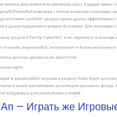
гие валюты выполняется по внешнему курсу. Каждый запрос
арты%2Fсчета%2Fкошельки с учетом комиссий платежных сис
гда поступает сразу%2C среднее время других эффективных 
ции в демонстрационном режиме бесплатно. Для настоящих 
ывод средств в Pin-Up Casino%2C и не обратился за помощи 
ет и основе лицензии%2C полученной от Комиссии ноунсом 
ичался простым дизайном же простотой.
вскую карту.
ций и джекпота%2C игрокам в разделе Prime будут доступны
атах и может рассчитывать на четверти призового фонда. Э
ме вейджера и дополнительных условий.
 Ап – Играть же Игровы