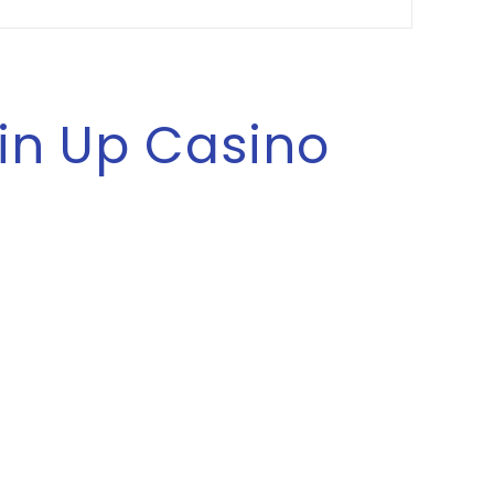
in Up Casino