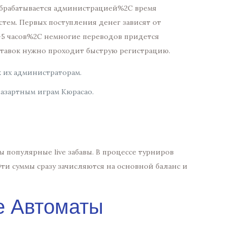
 обрабатывается администрацией%2C время
тем. Первых поступления денег зависят от
1-5 часов%2C немногие переводов придется
ставок нужно проходит быструю регистрацию.
к их администраторам.
азартным играм Кюрасао.
 популярные live забавы. В процессе турниров
ти суммы сразу зачисляются на основной баланс и
е Автоматы