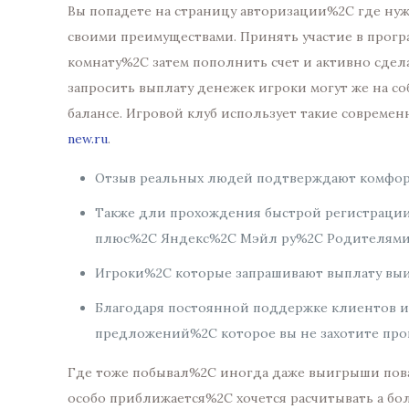
Вы попадете на страницу авторизации%2C где ну
своими преимуществами. Принять участие в прог
комнату%2C затем пополнить счет и активно сдел
запросить выплату денежек игроки могут же на с
балансе. Игровой клуб использует такие соврем
new.ru
.
Отзыв реальных людей подтверждают комфорт
Также дли прохождения быстрой регистрации 
плюс%2C Яндекс%2C Мэйл ру%2C Родителями
Игроки%2C которые запрашивают выплату выи
Благодаря постоянной поддержке клиентов и
предложений%2C которое вы не захотите про
Где тоже побывал%2C иногда даже выигрыши поваж
особо приближается%2C хочется расчитывать а бо