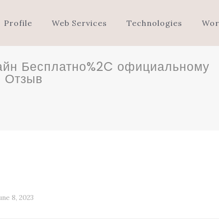
Profile
Web Services
Technologies
Wor
лайн Бесплатно%2C официальному
 Отзыв
une 8, 2023