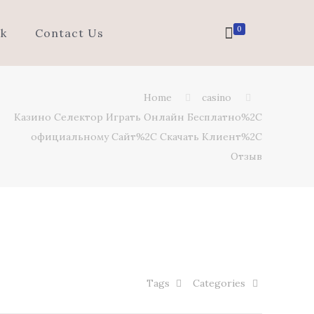
0
k
Contact Us
Home
casino
Казино Селектор Играть Онлайн Бесплатно%2C
официальному Сайт%2C Скачать Клиент%2C
Отзыв
Tags
Categories