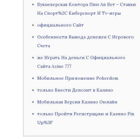
Букмекерская Контора Пин Ап Бет – Ставки
На Спорт%2C Киберспорт И Tv-игры
официального Сайт
Особенности Вывода денежек С Игрового
Счета
же Играть На деньги С Официального
Сайта Azino 777
Мобильное Приложение Pokerdom
только Внести Депозит в Казино
Мобильная Версия Казино Онлайн
только Пройти Регистрацию и Казино Pin
Up%3F