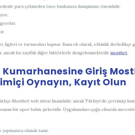
u nedenle para çekmeden önce bankanıza danışmanız önemlidir.
üyor.
gerekir.
ır.
ri, ligleri ve turnuvaları kapsar. Buna ek olarak, etkinlik ilerledikç
ilir, ancak bu zayıflık diğer faktörlerle dengelenmektedir
mostbet
.
e Kumarhanesine Giriş Mos
imiçi Oynayın, Kayıt Olun
Türkçe Mostbet web sitesi lisanslıdır, ancak Türkiye’de çevrimiçi k
 sunan bir spor bahis şirketidir. Uygulamaları çoğu cihazda mevcut
s yapmanıza olanak tanır.