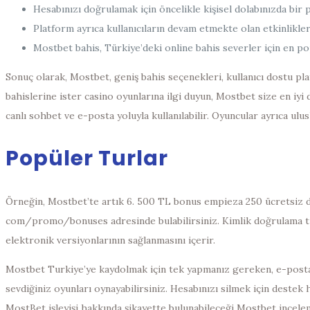
Hesabınızı doğrulamak için öncelikle kişisel dolabınızda bir 
Platform ayrıca kullanıcıların devam etmekte olan etkinlikle
Mostbet bahis, Türkiye’deki online bahis severler için en po
Sonuç olarak, Mostbet, geniş bahis seçenekleri, kullanıcı dostu pl
bahislerine ister casino oyunlarına ilgi duyun, Mostbet size en iyi
canlı sohbet ve e-posta yoluyla kullanılabilir. Oyuncular ayrıca ulus
Popüler Turlar
Örneğin, Mostbet’te artık 6. 500 TL bonus empieza 250 ücretsiz 
com/promo/bonuses adresinde bulabilirsiniz. Kimlik doğrulama tüm
elektronik versiyonlarının sağlanmasını içerir.
Mostbet Turkiye’ye kaydolmak için tek yapmanız gereken, e-posta 
sevdiğiniz oyunları oynayabilirsiniz. Hesabınızı silmek için destek
MostBet işleyişi hakkında şikayette bulunabileceği Mostbet incelem