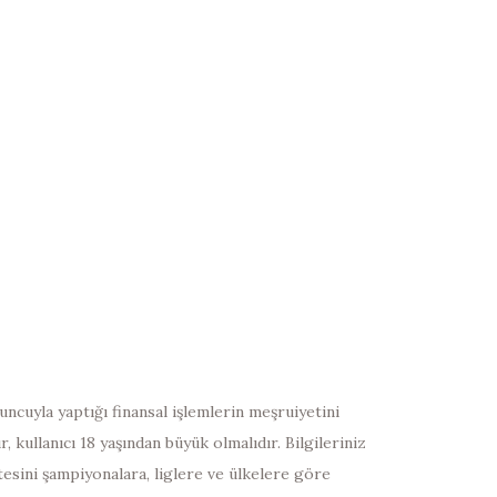
ncuyla yaptığı finansal işlemlerin meşruiyetini
kullanıcı 18 yaşından büyük olmalıdır. Bilgileriniz
esini şampiyonalara, liglere ve ülkelere göre