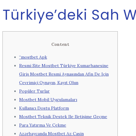
Türkiye’deki Sah W
Content
“mostbet Apk
Resmi Site Mostbet Türkiye Kumarhanesine
Giriş Mostbet Resmi Aynasından Afin De Için
Çevrimiçi Oynayın, Kayıt Olun
Popüler Turlar
Mostbet Mobil Uygulamaları
Kullanıcı Dostu Platform
Mostbet Teknik Destek Ile Iletişime Geçme
Para Yatırma Ve Çekme
Azərbaycanda Mostbet Az Casin