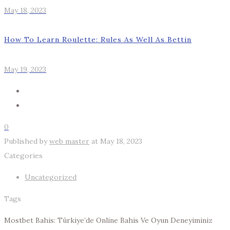
May 18, 2023
How To Learn Roulette: Rules As Well As Bettin
May 19, 2023
0
Published by
web master
at
May 18, 2023
Categories
Uncategorized
Tags
Mostbet Bahis: Türkiye’de Online Bahis Ve Oyun Deneyiminiz