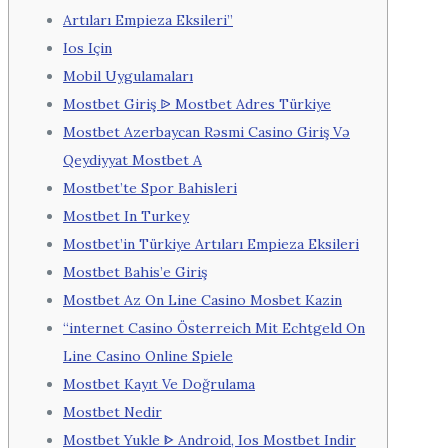
Artıları Empieza Eksileri”
Ios Için
Mobil Uygulamaları
Mostbet Giriş ᐉ Mostbet Adres Türkiye
Mostbet Azerbaycan Rəsmi Casino Giriş Və
Qeydiyyat Mostbet A
Mostbet’te Spor Bahisleri
Mostbet In Turkey
Mostbet’in Türkiye Artıları Empieza Eksileri
Mostbet Bahis’e Giriş
Mostbet Az On Line Casino Mosbet Kazin
“internet Casino Österreich Mit Echtgeld On
Line Casino Online Spiele
Mostbet Kayıt Ve Doğrulama
Mostbet Nedir
Mostbet Yukle ᐈ Android, Ios Mostbet Indir