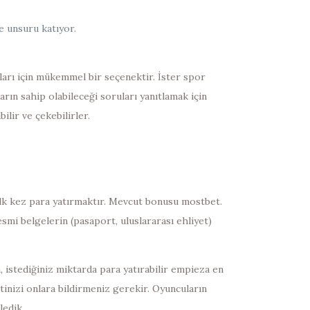
e unsuru katıyor.
ları için mükemmel bir seçenektir. İster spor
rın sahip olabileceği soruları yanıtlamak için
ilir ve çekebilirler.
lk kez para yatırmaktır. Mevcut bonusu mostbet.
i belgelerin (pasaport, uluslararası ehliyet)
istediğiniz miktarda para yatırabilir empieza en
tinizi onlara bildirmeniz gerekir. Oyuncuların
ledik.