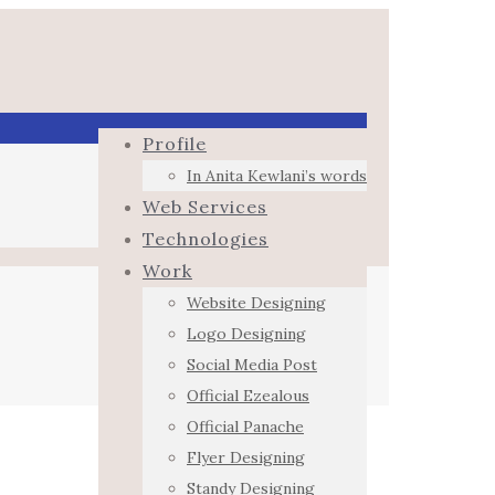
Profile
In Anita Kewlani’s words
Web Services
Technologies
Work
Website Designing
Logo Designing
Social Media Post
Official Ezealous
Official Panache
Flyer Designing
Standy Designing