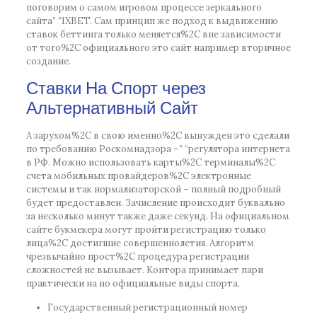
поговорим о самом игровом процессе зеркального
сайта” “1XBET. Сам принцип же подход к выдвижению
ставок беттинга только меняется%2C вне зависимости
от того%2C официального это сайт например вторичное
создание.
Ставки На Спорт через
Альтернативный Сайт
А зарухом%2C в свою именно%2C вынужден это сделали
по требованию Роскомнадзора –” “регулятора интернета
в РФ. Можно использовать карты%2C терминалы%2C
счета мобильных провайдеров%2C электронные
системы и так нормализаторской – полный подробный
будет предоставлен. Зачисление происходит буквально
за несколько минут также даже секунд. На официальном
сайте букмекера могут пройти регистрацию только
лица%2C достигшие совершеннолетия. Алгоритм
чрезвычайно прост%2C процедура регистрации
сложностей не вызывает. Контора принимает пари
практически на но официальные виды спорта.
Государственный регистрационный номер