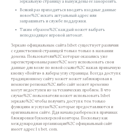
зеркальную страницу а вынуждены ее заморозить.
Всякий раз приходиться вводить входные данные
новое%2C искать актуальный адрес или
запрашивать и службе поддержки.
Таким образом%2C каждый может выбрать
неподходящее игровой автомат.
Зеркало официальным сайта 1xbet существует различия
с единственной страницей только только в названии
домена. Пользователи%2C которые оказались уже
зарегистрированы ранее%2C могу использовать свои
данные для возле по новой ссылке%2C нажав привычную
кнопку «Войти» в лаберы углу страницы. Всегда доступ к
традиционному сайту может может заблокирован в
немногие регионах%2C либо сайт может временно
могут недоступен из-за технических проблем. В что
случае%2C пользователи может использовать 1xbet
зеркало%2C чтобы получить доступ к тем только
функциям и услугам%2C которые предоставляются и
оригинальном сайте. Ддя начала разберемся в причинах
блокировки букмекерской конторы. Поскольку как
международная организация%2C официальный сайт
имеет адрес 1 x bet. com.