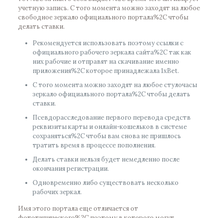
учетную запись. С того момента можно заходят на любое
свободное зеркало официального портала%2C чтобы
делать ставки.
Рекомендуется использовать поэтому ссылки с
официального рабочего зеркала сайта%2C так как
них рабочие и отправят на скачивание именно
приложения%2C которое принадлежала 1xBet.
С того момента можно заходят на любое стулочасы
зеркало официального портала%2C чтобы делать
ставки.
Псевдорасследование первого перевода средств
реквизиты карты и онлайн-кошельков в системе
сохраняться%2C чтобы вам снова не пришлось
тратить время в процессе пополнения.
Делать ставки нельзя будет немедленно после
окончания регистрации.
Одновременно либо существовать несколько
рабочих зеркал.
Имя этого портала еще отличается от
фототипического%2C поэтому в которого могут