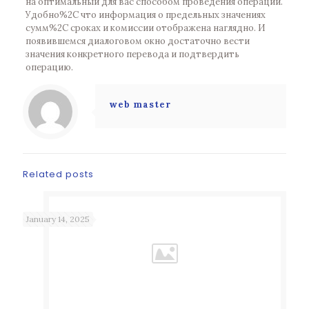
на оптимальный для вас способом проведения операции.
Удобно%2C что информация о предельных значениях
сумм%2C сроках и комиссии отображена наглядно. И
появившемся диалоговом окно достаточно вести
значения конкретного перевода и подтвердить
операцию.
web master
Related posts
January 14, 2025