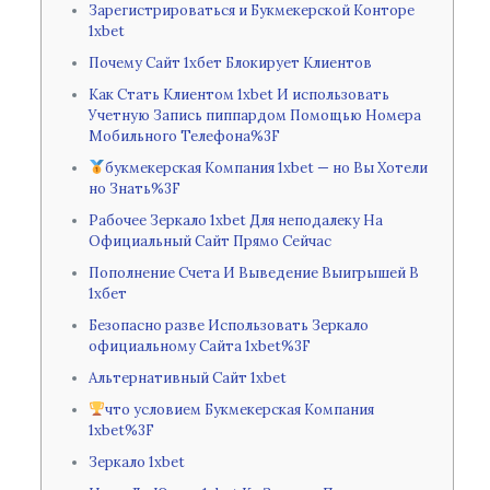
Зарегистрироваться и Букмекерской Конторе
1xbet
Почему Сайт 1хбет Блокирует Клиентов
Как Стать Клиентом 1xbet И использовать
Учетную Запись пиппардом Помощью Номера
Мобильного Телефона%3F
букмекерская Компания 1xbet — но Вы Хотели
но Знать%3F
Рабочее Зеркало 1xbet Для неподалеку На
Официальный Сайт Прямо Сейчас
Пополнение Счета И Выведение Выигрышей В
1хбет
Безопасно разве Использовать Зеркало
официальному Сайта 1xbet%3F
Альтернативный Сайт 1xbet
что условием Букмекерская Компания
1xbet%3F
Зеркало 1xbet