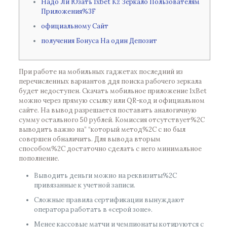
Надо Ли Юзать 1xbet Kz Зеркало Пользователям
Приложения%3F
официальному Сайт
получения Бонуса На один Депозит
При работе на мобильных гаджетах последний из
перечисленных вариантов ддя поиска рабочего зеркала
будет недоступен. Скачать мобильное приложение 1xBet
можно через прямую ссылку или QR-код и официальном
сайте. На вывод разрешается поставить аналогичную
сумму остального 50 рублей. Комиссия отсутствует%2C
выводить важно на” “который метод%2C с но был
совершен обналичить. Для вывода вторым
способом%2C достаточно сделать с него минимальное
пополнение.
Выводить деньги можно на реквизиты%2C
привязанные к учетной записи.
Сложные правила сертификации вынуждают
оператора работать в «серой зоне».
Менее кассовые матчи и чемпионаты котируются с