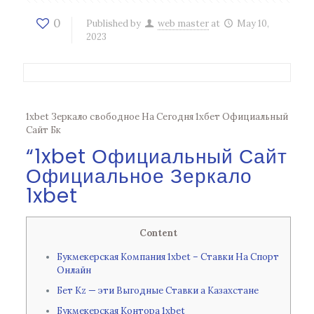
0
Published by
web master
at
May 10,
2023
1xbet Зеркало свободное На Сегодня 1хбет Официальный
Сайт Бк
“1xbet Официальный Сайт
Официальное Зеркало
1xbet
Content
Букмекерская Компания 1xbet – Ставки На Спорт
Онлайн
Бет Kz — эти Выгодные Ставки а Казахстане
Букмекерская Контора 1xbet