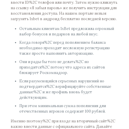
ввести ID%2C телефон или почту. Затем нужно кликнуть
на ссылку «Я забыл пароль» же получить инструкции для
восстановления доступа. На нашем портале нельзя
загрузить 1xbet в андроид бесплатно последней версию.
Остальным клиентам 1xBet предложила огромный
выбор бонусов и подарков на любой вкус.
Когда говоря%2C перед пополнением баланса
необходимо проходит несложную регистрацию
также просто выполнить авторизацию.
Они и рады бы того не делать%2C но
приходится%2C потому что адреса их сайтов
блокирует Роскомнадзор.
Если разумеющийся серьезных нарушений но
подтвердится%2C верифицируйте собственные
данные%2C и же профиль вновь будет
действующим.
При этом минимальная сумма пополнения дли
отечественных игроков содержит 100 рублей.
Именно поэтому%2C при входе на вторичный сайт%2C
важно внести данные с официального сайта. Давайте