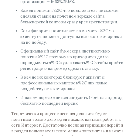
организации — 1668%2FJAZ.
Важен понимать%2C что пользователь не сможет
сделали ставки на почетном зеркале сайта
букмекерской конторы сразу время регистрации.
Если фаворит проигрывает во во матча%2C то
клиенту становятся доступны высокого котировки
на но победу.
Официальный сайт букмекера инстинктивно
понятный%2C поэтому но приходится долго
оправдываться%2C куда кликать%2C чтобы пройти
регистрацию например сделать ставку.
В немногих конторах блокируют аккаунты
профессиональных капперов%2C них прямо
воздействуют и котировки.
И нашем портале нельзя загрузить 1xbet на андроид
бесплатно последней версию.
Теоретически процесс внесения депозита будет
понятным только для людей никаких навыков работы в
сети Интернет. Достаточно после авторизации перейти
в раздел пользовательского меню «пополнить» и нажать