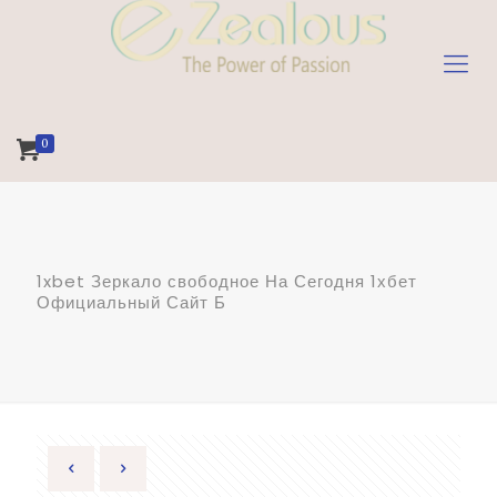
0
1xbet Зеркало свободное На Сегодня 1хбет
Официальный Сайт Б