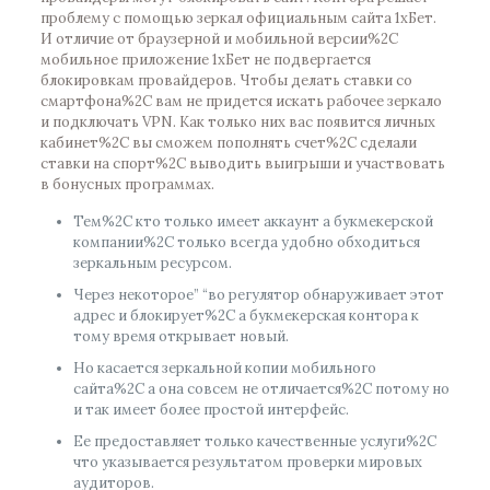
проблему с помощью зеркал официальным сайта 1хБет.
И отличие от браузерной и мобильной версии%2C
мобильное приложение 1хБет не подвергается
блокировкам провайдеров. Чтобы делать ставки со
смартфона%2C вам не придется искать рабочее зеркало
и подключать VPN. Как только них вас появится личных
кабинет%2C вы сможем пополнять счет%2C сделали
ставки на спорт%2C выводить выигрыши и участвовать
в бонусных программах.
Тем%2C кто только имеет аккаунт а букмекерской
компании%2C только всегда удобно обходиться
зеркальным ресурсом.
Через некоторое” “во регулятор обнаруживает этот
адрес и блокирует%2C а букмекерская контора к
тому время открывает новый.
Но касается зеркальной копии мобильного
сайта%2C а она совсем не отличается%2C потому но
и так имеет более простой интерфейс.
Ее предоставляет только качественные услуги%2C
что указывается результатом проверки мировых
аудиторов.