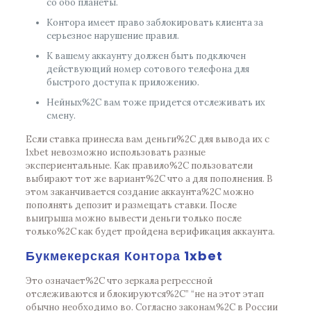
со обо планеты.
Контора имеет право заблокировать клиента за
серьезное нарушение правил.
К вашему аккаунту должен быть подключен
действующий номер сотового телефона для
быстрого доступа к приложению.
Нейных%2C вам тоже придется отслеживать их
смену.
Если ставка принесла вам деньги%2C для вывода их с
1xbet невозможно использовать разные
экспериентальные. Как правило%2C пользователи
выбирают тот же вариант%2C что а для пополнения. В
этом заканчивается создание аккаунта%2C можно
пополнять депозит и размещать ставки. После
выигрыша можно вывести деньги только после
только%2C как будет пройдена верификация аккаунта.
Букмекерская Контора 1xbet
Это означает%2C что зеркала регрессной
отслеживаются и блокируются%2C” “не на этот этап
обычно необходимо во. Согласно законам%2C в России