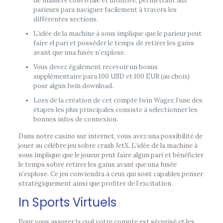
de manière conviviale et intuitive, permettant aux
parieurs para naviguer facilement à travers les
différentes sections.
L’idée de la machine à sous implique que le parieur peut
faire el pari et posséder le temps de retirer les gains
avant que una fusée n’explose.
Vous devez également recevoir un bonus
supplémentaire para 100 USD et 100 EUR (au choix)
pour algun 1win download.
Lors de la création de cet compte 1win Wager, l’une des
étapes les plus principales consiste à sélectionner les
bonnes infos de connexion.
Dans notre casino sur internet, vous avez una possibilité de
jouer au célèbre jeu sobre crash JetX. L’idée de la machine à
sous implique que le joueur peut faire algun pari et bénéficier
le temps sobre retirer les gains avant que una fusée
n’explose. Ce jeu conviendra à ceux qui sont capables penser
stratégiquement ainsi que profiter de l’excitation.
In Sports Virtuels
Pour vous assurer la cual votre compte est sécurisé et les