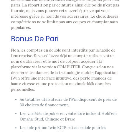
paris. La répartition par ceintures ainsi que poids n’est pas
fournie, mais vous pouvez retrouver l’épreuve qui vous
intéresse grâce au nom de vos adversaires. Le choix dieses
compétitions ne se limite pas aux coupes et championnats
populaires.
Bonus De Pari
Non, les comptes en double sont interdits par la habile de
l’entreprise. Si vous” “avez déjà un compte, utilisez votre
nom d’utilisateur et le mot de col pour accéder à la
plateforme via la version COMPUTER. Conçue selon nos
dernières tendances de la technologie mobile, l’application
1Win offre une interface intuitive, des performances de
haute vitesse et une protection maximale kklk données
personnelles.
Au total, les utilisateurs de 1Win disposent de près de
30 choices de financement.
Les variétés de poker en vente libre incluent Hold’em,
Omaha, Stud, Chinese et Draw.
Le code promo 1win KCIB est accesible pour les