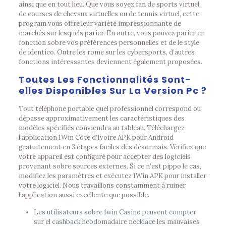
ainsi que en tout lieu. Que vous soyez fan de sports virtuel,
de courses de chevaux virtuelles ou de tennis virtuel, cette
program vous offre leur variété impressionnante de
marchés sur lesquels parier. En outre, vous pouvez parier en
fonction sobre vos préférences personnelles et de le style
de identico. Outre les rome sur les cybersports, d’autres
fonctions intéressantes deviennent également proposées.
Toutes Les Fonctionnalités Sont-
elles Disponibles Sur La Version Pc ?
Tout téléphone portable quel professionnel correspond ou
dépasse approximativement les caractéristiques des
modèles spécifiés conviendra au tableau. Téléchargez
l’application 1Win Côte d’Ivoire APK pour Android
gratuitement en 3 étapes faciles dès désormais. Vérifiez que
votre appareil est configuré pour accepter des logiciels
provenant sobre sources externes. Si ce n’est pippo le cas,
modifiez les paramètres et exécutez 1Win APK pour installer
votre logiciel. Nous travaillons constamment à ruiner
l’application aussi excellente que possible.
Les utilisateurs sobre 1win Casino peuvent compter
sur el cashback hebdomadaire necklace les mauvaises