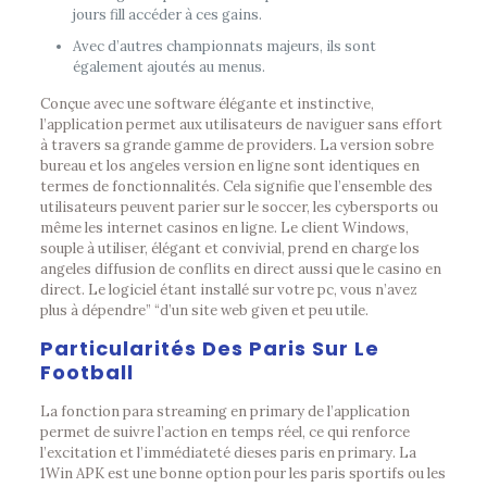
jours fill accéder à ces gains.
Avec d’autres championnats majeurs, ils sont
également ajoutés au menus.
Conçue avec une software élégante et instinctive,
l’application permet aux utilisateurs de naviguer sans effort
à travers sa grande gamme de providers. La version sobre
bureau et los angeles version en ligne sont identiques en
termes de fonctionnalités. Cela signifie que l’ensemble des
utilisateurs peuvent parier sur le soccer, les cybersports ou
même les internet casinos en ligne. Le client Windows,
souple à utiliser, élégant et convivial, prend en charge los
angeles diffusion de conflits en direct aussi que le casino en
direct. Le logiciel étant installé sur votre pc, vous n’avez
plus à dépendre” “d’un site web given et peu utile.
Particularités Des Paris Sur Le
Football
La fonction para streaming en primary de l’application
permet de suivre l’action en temps réel, ce qui renforce
l’excitation et l’immédiateté dieses paris en primary. La
1Win APK est une bonne option pour les paris sportifs ou les