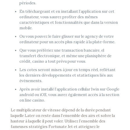
périodes.
En téléchargeant et en installant l’application sur cet
ordinateur, vous saurez profiter des mêmes
caractéristiques et fonctionnalités que dans la version
mobile.
Ou vous pouvez le faire glisser sur le agency de votre
ordinateur pour un accès plus rapide à la plate-forme.
Que vous préfériez une transaction bancaire, el
transfert électronique, et même une planisphère de
crédit, casino a tout prévu pour vous.
Les cotes seront mises à jour en temps réel, reflétant
les derniers développements et statistiques liés aux
événements.
Après avoir installé l’application cellular 1win sur Google
android ou iOS, vous aurez également accès à la section
on line casino.
Le multiplicateur de vitesse dépend de la durée pendant
laquelle Later on reste dans l’ensemble des airs et sobre la
hauteur à laquelle il peut voler. Utilisez l’ensemble des
fameuses stratégies Fortunate Jet et atteignez le