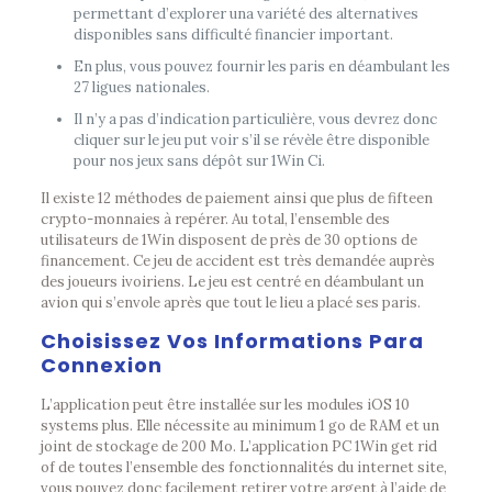
permettant d’explorer una variété des alternatives
disponibles sans difficulté financier important.
En plus, vous pouvez fournir les paris en déambulant les
27 ligues nationales.
Il n’y a pas d’indication particulière, vous devrez donc
cliquer sur le jeu put voir s’il se révèle être disponible
pour nos jeux sans dépôt sur 1Win Ci.
Il existe 12 méthodes de paiement ainsi que plus de fifteen
crypto-monnaies à repérer. Au total, l’ensemble des
utilisateurs de 1Win disposent de près de 30 options de
financement. Ce jeu de accident est très demandée auprès
des joueurs ivoiriens. Le jeu est centré en déambulant un
avion qui s’envole après que tout le lieu a placé ses paris.
Choisissez Vos Informations Para
Connexion
L’application peut être installée sur les modules iOS 10
systems plus. Elle nécessite au minimum 1 go de RAM et un
joint de stockage de 200 Mo. L’application PC 1Win get rid
of de toutes l’ensemble des fonctionnalités du internet site,
vous pouvez donc facilement retirer votre argent à l’aide de