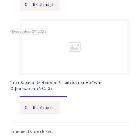
Read more
December 27, 2024
1вин Казино ᐉ Вход а Регистрация На 1win
Официальный Сайт
Read more
Comments are closed.