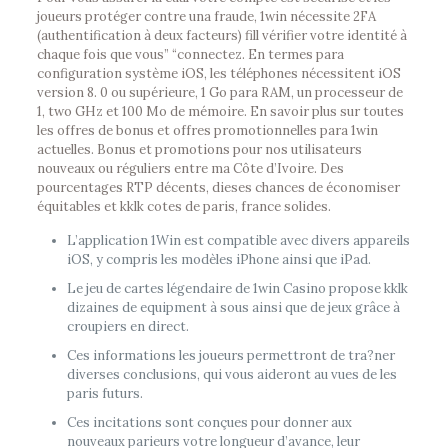
joueurs protéger contre una fraude, 1win nécessite 2FA
(authentification à deux facteurs) fill vérifier votre identité à
chaque fois que vous” “connectez. En termes para
configuration système iOS, les téléphones nécessitent iOS
version 8. 0 ou supérieure, 1 Go para RAM, un processeur de
1, two GHz et 100 Mo de mémoire. En savoir plus sur toutes
les offres de bonus et offres promotionnelles para 1win
actuelles. Bonus et promotions pour nos utilisateurs
nouveaux ou réguliers entre ma Côte d’Ivoire. Des
pourcentages RTP décents, dieses chances de économiser
équitables et kklk cotes de paris, france solides.
L’application 1Win est compatible avec divers appareils
iOS, y compris les modèles iPhone ainsi que iPad.
Le jeu de cartes légendaire de 1win Casino propose kklk
dizaines de equipment à sous ainsi que de jeux grâce à
croupiers en direct.
Ces informations les joueurs permettront de tra?ner
diverses conclusions, qui vous aideront au vues de les
paris futurs.
Ces incitations sont conçues pour donner aux
nouveaux parieurs votre longueur d’avance, leur