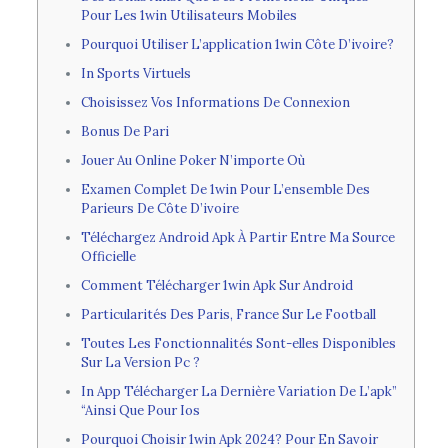
Pour Les 1win Utilisateurs Mobiles
Pourquoi Utiliser L’application 1win Côte D’ivoire?
In Sports Virtuels
Choisissez Vos Informations De Connexion
Bonus De Pari
Jouer Au Online Poker N’importe Où
Examen Complet De 1win Pour L’ensemble Des
Parieurs De Côte D’ivoire
Téléchargez Android Apk À Partir Entre Ma Source
Officielle
Comment Télécharger 1win Apk Sur Android
Particularités Des Paris, France Sur Le Football
Toutes Les Fonctionnalités Sont-elles Disponibles
Sur La Version Pc ?
In App Télécharger La Dernière Variation De L’apk”
“Ainsi Que Pour Ios
Pourquoi Choisir 1win Apk 2024? Pour En Savoir