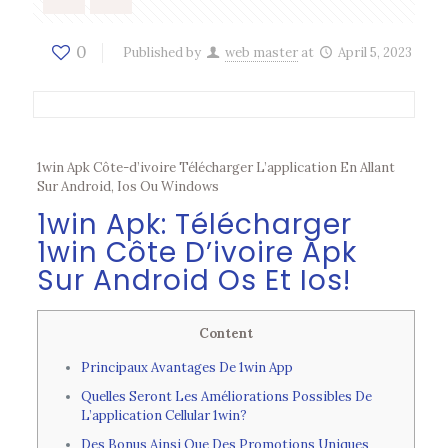
0
Published by
web master
at
April 5, 2023
1win Apk Côte-d’ivoire Télécharger L’application En Allant
Sur Android, Ios Ou Windows
1win Apk: Télécharger
1win Côte D’ivoire Apk
Sur Android Os Et Ios!
Content
Principaux Avantages De 1win App
Quelles Seront Les Améliorations Possibles De
L’application Cellular 1win?
Des Bonus Ainsi Que Des Promotions Uniques