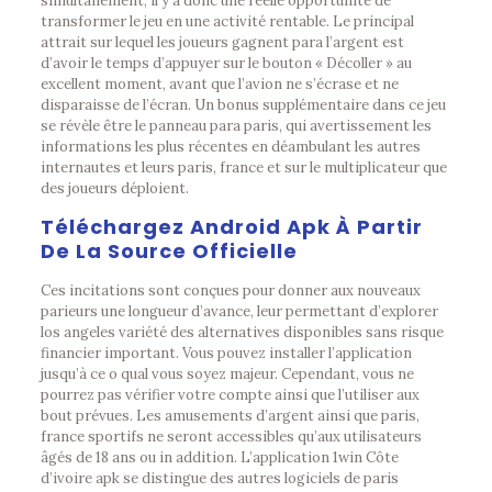
simultanément, il y a donc une réelle opportunité de
transformer le jeu en une activité rentable. Le principal
attrait sur lequel les joueurs gagnent para l’argent est
d’avoir le temps d’appuyer sur le bouton « Décoller » au
excellent moment, avant que l’avion ne s’écrase et ne
disparaisse de l’écran. Un bonus supplémentaire dans ce jeu
se révèle être le panneau para paris, qui avertissement les
informations les plus récentes en déambulant les autres
internautes et leurs paris, france et sur le multiplicateur que
des joueurs déploient.
Téléchargez Android Apk À Partir
De La Source Officielle
Ces incitations sont conçues pour donner aux nouveaux
parieurs une longueur d’avance, leur permettant d’explorer
los angeles variété des alternatives disponibles sans risque
financier important. Vous pouvez installer l’application
jusqu’à ce o qual vous soyez majeur. Cependant, vous ne
pourrez pas vérifier votre compte ainsi que l’utiliser aux
bout prévues. Les amusements d’argent ainsi que paris,
france sportifs ne seront accessibles qu’aux utilisateurs
âgés de 18 ans ou in addition. L’application 1win Côte
d’ivoire apk se distingue des autres logiciels de paris