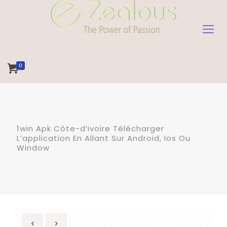
0
1win Apk Côte-d’ivoire Télécharger
L’application En Allant Sur Android, Ios Ou
Window