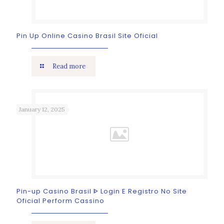
Pin Up Online Casino Brasil Site Oficial
Read more
January 12, 2025
Pin-up Casino Brasil ᐈ Login E Registro No Site
Oficial Perform Cassino