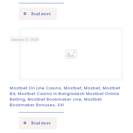
Read more
January 13, 2025
Mostbet On Line Casino, Mostbet, Mosbet, Mostbet
Bd, Mostbet Casino In Bangladesh Mostbet Online
Betting, Mostbet Bookmaker Line, Mostbet
Bookmaker Bonuses, 341
Read more