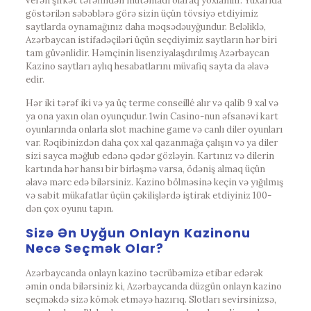
verən şirkət tərəfindən mütəmadi olaraq yoxlanılır. Yuxarıda
göstərilən səbəblərə görə sizin üçün tövsiyə etdiyimiz
saytlarda oynamağınız daha məqsədəuyğundur. Beləliklə,
Azərbaycan istifadəçiləri üçün seçdiyimiz saytların hər biri
tam güvənlidir. Həmçinin lisenziyalaşdırılmış Azərbaycan
Kazino saytları aylıq hesabatlarını müvafiq sayta da əlavə
edir.
Hər iki tərəf iki və ya üç terme conseillé alır və qalib 9 xal və
ya ona yaxın olan oyunçudur. 1win Casino-nun əfsanəvi kart
oyunlarında onlarla slot machine game və canlı diler oyunları
var. Rəqibinizdən daha çox xal qazanmağa çalışın və ya diler
sizi sayca məğlub edənə qədər gözləyin. Kartınız və dilerin
kartında hər hansı bir birləşmə varsa, ödəniş almaq üçün
əlavə mərc edə bilərsiniz. Kazino bölməsinə keçin və yığılmış
və sabit mükafatlar üçün çəkilişlərdə iştirak etdiyiniz 100-
dən çox oyunu tapın.
Sizə Ən Uyğun Onlayn Kazinonu
Necə Seçmək Olar?
Azərbaycanda onlayn kazino təcrübəmizə etibar edərək
əmin onda bilərsiniz ki, Azərbaycanda düzgün onlayn kazino
seçməkdə sizə kömək etməyə hazırıq. Slotları sevirsinizsə,