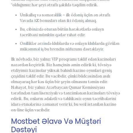
“olduğunuz hər şeyi ətraflı şəkildə təqdim edirik.
Unikallıq və səmərəlilik – ilk ödəniş üçün ən ətraflı
Vavada AZ bonusları olan iki ödəniş almaq.
Bu, cibinizdə oturan bütün hərəkətlərlə onlayn
təcrübəni mümkün qədər rahat edir.
Onilliklər ərzində klublarda və onlayn klublarda görülən
mükəmməl iş bu brendin nüfuzunu dəstəkləyir.
İlk növbədə, biz yalnız VIP proqramı təklif edən kazinoları
nəzərdən keçiririk. Biz həmçinin əmin edirik ki, tövsiyə
etdiyimiz kazinolar yüksək bahisli kazino oyunlari geniş
çeşidini təklif edir. Bu vacibdir, çünki büdcəsindən asılı
olmayaraq hər kəs üçün bir şeyin olmasını təmin edir.
Nəhayət, biz yalnız Azərbaycan Qumar Komissiyası
tərəfindən tam lisenziyalı və tənzimlənən kazinoları tövsiyə
edirik. Bu, onların ədalətli və təhlükəsiz oyun təcrübələrini
idarə etmələrinə zəmanət verir ki, bu weil istənilən kazino
on-line üçün vacibdir.
Mostbet Əlavə Və Müştəri
Dəstəyi