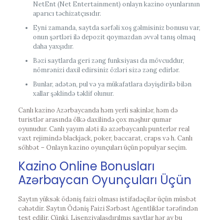
NetEnt (Net Entertainment) onlayn kazino oyunlarının
aparıcı təchizatçısıdır.
Eyni zamanda, saytda sərfəli xoş gəlmisiniz bonusu var,
onun şərtləri ilə depozit qoymazdan əvvəl tanış olmaq
daha yaxşıdır.
Bəzi saytlarda geri zəng funksiyası da mövcuddur,
nömrənizi daxil edirsiniz özləri sizə zəng edirlər.
Bunlar, adətən, pul və ya mükafatlara dəyişdirilə bilən
xallar şəklində təklif olunur.
Canlı kazino Azərbaycanda həm yerli sakinlər, həm də
turistlər arasında ölkə daxilində çox məşhur qumar
oyunudur. Canlı yayım aləti ilə azərbaycanlı punterlər real
vaxt rejimində blackjack, poker, baccarat, craps və h. Canlı
söhbət – Onlayn kazino oyunçuları üçün populyar seçim.
Kazino Online Bonusları
Azərbaycan Oyunçuları Üçün
Saytın yüksək ödəniş faizi olması istifadəçilər üçün müsbət
cəhətdir. Saytın Ödəniş Faizi Sərbəst Agentliklər tərəfindən
test edilir. Çünki, Lisenziyalaşdırılmış saytlar hər ay bu