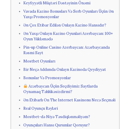
Keyfiyyətli Müştəri Dəstəyinin Önəmi
Vavada Kazino Bonusları Və Serb Oyunları Üçün Ən
Yaxşı Promosyonlar
Ən Çox Etibar Edilən Onlayn Kazino Hansıdır?
Ən Yaxşı Onlayn Kazino Oyunlari Azerbaycan: 100+
Oyun Yükləmədə
Pin-up Online Casino Azerbaycan: Azərbaycanda
Rəsmi Sayt
Mostbet Oyunları
Bir Neçə Addımda Onlayn Kazinoda Qeydiyyat
Bonuslar Və Promosyonlar
Azərbaycan Üçün Seçdiyimiz Saytlarda
Oynamaq Təhlükəsizdirmi?
Ən Etibarlı On The Internet Kasinonu Necə Seçməli
Real Oyunçu Rəyləri
Mostbet-də Niyə Təsdiqlənməliyəm?
Oyunçuları Hansı Qurumlar Qoruyur?