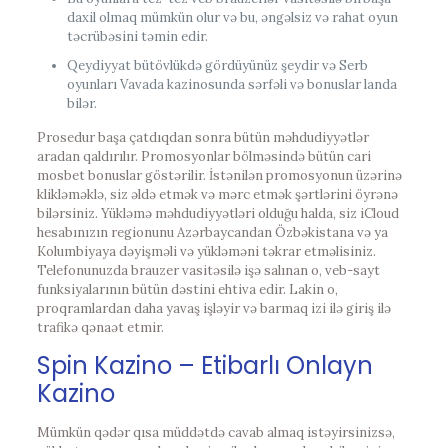
daxil olmaq mümkün olur və bu, əngəlsiz və rahat oyun
təcrübəsini təmin edir.
Qeydiyyat bütövlükdə gördüyünüz şeydir və Serb
oyunları Vavada kazinosunda sərfəli və bonuslar landa
bilər.
Prosedur başa çatdıqdan sonra bütün məhdudiyyətlər
aradan qaldırılır. Promosyonlar bölməsində bütün cari
mosbet bonuslar göstərilir. İstənilən promosyonun üzərinə
klikləməklə, siz əldə etmək və mərc etmək şərtlərini öyrənə
bilərsiniz. Yükləmə məhdudiyyətləri olduğu halda, siz iCloud
hesabınızın regionunu Azərbaycandan Özbəkistana və ya
Kolumbiyaya dəyişməli və yükləməni təkrar etməlisiniz.
Telefonunuzda brauzer vasitəsilə işə salınan o, veb-sayt
funksiyalarının bütün dəstini ehtiva edir. Lakin o,
proqramlardan daha yavaş işləyir və barmaq izi ilə giriş ilə
trafikə qənaət etmir.
Spin Kazino – Etibarlı Onlayn
Kazino
Mümkün qədər qısa müddətdə cavab almaq istəyirsinizsə,