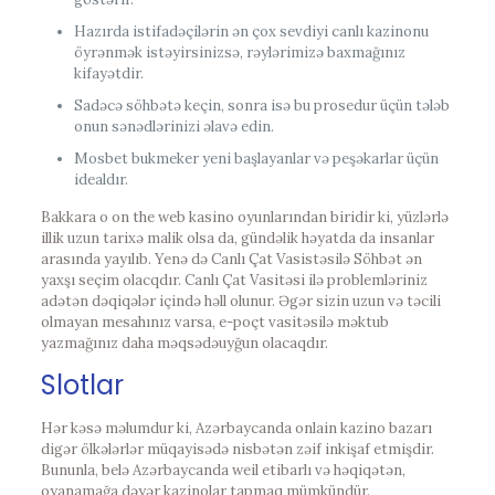
Hazırda istifadəçilərin ən çox sevdiyi canlı kazinonu
öyrənmək istəyirsinizsə, rəylərimizə baxmağınız
kifayətdir.
Sadəcə söhbətə keçin, sonra isə bu prosedur üçün tələb
onun sənədlərinizi əlavə edin.
Mosbet bukmeker yeni başlayanlar və peşəkarlar üçün
idealdır.
Bakkara o on the web kasino oyunlarından biridir ki, yüzlərlə
illik uzun tarixə malik olsa da, gündəlik həyatda da insanlar
arasında yayılıb. Yenə də Canlı Çat Vasistəsilə Söhbət ən
yaxşı seçim olacqdır. Canlı Çat Vasitəsi ilə problemləriniz
adətən dəqiqələr içində həll olunur. Əgər sizin uzun və təcili
olmayan mesahınız varsa, e-poçt vasitəsilə məktub
yazmağınız daha məqsədəuyğun olacaqdır.
Slotlar
Hər kəsə məlumdur ki, Azərbaycanda onlain kazino bazarı
digər ölkələrlər müqayisədə nisbətən zəif inkişaf etmişdir.
Bununla, belə Azərbaycanda weil etibarlı və həqiqətən,
oyanamağa dəyər kazinolar tapmaq mümkündür.