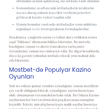
ehtimalını aradan qaldıraraq, sui-istifadə tələb olunmur.
Komandamız azərbaycanlı istifadəçilərin istəklərini
nəzərə alaraq onların nəyə fikir verdiyini prioritet
götürərək kazino rəyləri təqdim edir.
Həmin bonuslar vasitəsilə istifadəçilər oyun mühitinə
uyğunlaşır və öz strategiyalarını formalaşdırırlar.
Hesabınıza, zənglərin sayını və təlimi əlavə etdikdən sonra
yaşıl “Yükləmə” düyməsini klikləə bilərsiniz. Bu metoda
baxdığınız zaman və ahora tranzaksiya tarixçənizi
öyrəndiyiniz zaman sizə müraciət edin. Siz digər hesablarda,
eləcə də gəzinti yolundan istifadə edərək yeni məhsul əldə
edə bilərsiniz.
Mostbet-də Populyar Kazino
Oyunları
İndi isə onlayn qumar oyunları oynadığınız zaman məxfiliyin
çox vacib olduğunu bilərək, oynadığınız saytın lisenziyası
olub, olmamasını öyrənməkdən bəhs edək. Bu Onlayn Kazino
saytlarının hər biri tərəfimizdən peşəkarcasına sınaqdan
keçirilib. Belə ki, müvafiq lisenziyaya malik saytlar lisenziya