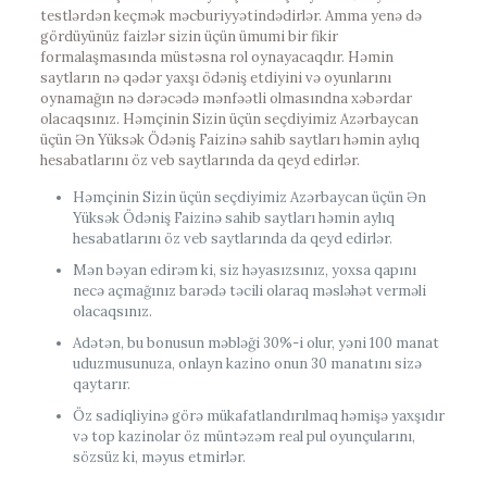
testlərdən keçmək məcburiyyətindədirlər. Amma yenə də
gördüyünüz faizlər sizin üçün ümumi bir fikir
formalaşmasında müstəsna rol oynayacaqdır. Həmin
saytların nə qədər yaxşı ödəniş etdiyini və oyunlarını
oynamağın nə dərəcədə mənfəətli olmasındna xəbərdar
olacaqsınız. Həmçinin Sizin üçün seçdiyimiz Azərbaycan
üçün Ən Yüksək Ödəniş Faizinə sahib saytları həmin aylıq
hesabatlarını öz veb saytlarında da qeyd edirlər.
Həmçinin Sizin üçün seçdiyimiz Azərbaycan üçün Ən
Yüksək Ödəniş Faizinə sahib saytları həmin aylıq
hesabatlarını öz veb saytlarında da qeyd edirlər.
Mən bəyan edirəm ki, siz həyasızsınız, yoxsa qapını
necə açmağınız barədə təcili olaraq məsləhət verməli
olacaqsınız.
Adətən, bu bonusun məbləği 30%-i olur, yəni 100 manat
uduzmusunuza, onlayn kazino onun 30 manatını sizə
qaytarır.
Öz sadiqliyinə görə mükafatlandırılmaq həmişə yaxşıdır
və top kazinolar öz müntəzəm real pul oyunçularını,
sözsüz ki, məyus etmirlər.