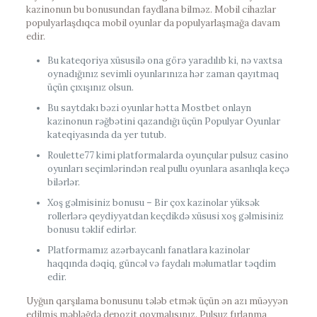
kazinonun bu bonusundan faydlana bilməz. Mobil cihazlar
populyarlaşdıqca mobil oyunlar da populyarlaşmağa davam
edir.
Bu kateqoriya xüsusilə ona görə yaradılıb ki, nə vaxtsa
oynadığınız sevimli oyunlarınıza hər zaman qayıtmaq
üçün çıxışınız olsun.
Bu saytdakı bəzi oyunlar hətta Mostbet onlayn
kazinonun rəğbətini qazandığı üçün Populyar Oyunlar
kateqiyasında da yer tutub.
Roulette77 kimi platformalarda oyunçular pulsuz casino
oyunları seçimlərindən real pullu oyunlara asanlıqla keçə
bilərlər.
Xoş gəlmisiniz bonusu – Bir çox kazinolar yüksək
rollerlərə qeydiyyatdan keçdikdə xüsusi xoş gəlmisiniz
bonusu təklif edirlər.
Platformamız azərbaycanlı fanatlara kazinolar
haqqında dəqiq, güncəl və faydalı məlumatlar təqdim
edir.
Uyğun qarşılama bonusunu tələb etmək üçün ən azı müəyyən
edilmiş məbləğdə depozit qoymalısınız. Pulsuz fırlanma