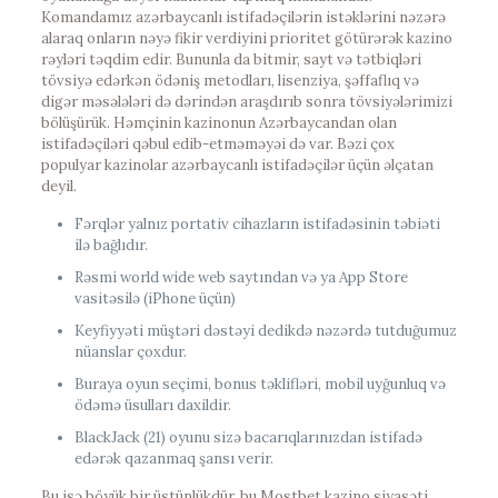
Komandamız azərbaycanlı istifadəçilərin istəklərini nəzərə
alaraq onların nəyə fikir verdiyini prioritet götürərək kazino
rəyləri təqdim edir. Bununla da bitmir, sayt və tətbiqləri
tövsiyə edərkən ödəniş metodları, lisenziya, şəffaflıq və
digər məsələləri də dərindən araşdırıb sonra tövsiyələrimizi
bölüşürük. Həmçinin kazinonun Azərbaycandan olan
istifadəçiləri qəbul edib-etməməyəi də var. Bəzi çox
populyar kazinolar azərbaycanlı istifadəçilər üçün əlçatan
deyil.
Fərqlər yalnız portativ cihazların istifadəsinin təbiəti
ilə bağlıdır.
Rəsmi world wide web saytından və ya App Store
vasitəsilə (iPhone üçün)
Keyfiyyəti müştəri dəstəyi dedikdə nəzərdə tutduğumuz
nüanslar çoxdur.
Buraya oyun seçimi, bonus təklifləri, mobil uyğunluq və
ödəmə üsulları daxildir.
BlackJack (21) oyunu sizə bacarıqlarınızdan istifadə
edərək qazanmaq şansı verir.
Bu isə böyük bir üstünlükdür, bu Mostbet kazino siyasəti