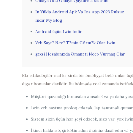
Onlayn Ödə Onlayn Qaytarma Sistemi
In Yüklə Android Apk Və Ios App 2023 Pulsuz
Indir My Blog
Android üçün 1win Indir
Veb Sayt? Nec? T?min Görm?k Olar 1win
şəxsi Hesabınızda Əmanəti Necə Vurmaq Olar
Elə istifadəçilər mal ki, xirda bir əməliyyat belə onlar ü
digər bonuslar daxildir. Bu bölmədə real zamanda istif
Müştəri qazandığı bonusdan əmsalı 3 və ya daha yuxar
1win veb saytına proloq edərək, lap təntənəli quma
Sistem sizin üçün hər şeyi edəcək, sizə var-yox 1win 
İkinci halda isə, şirkətin adını özünüz daxil edin və y