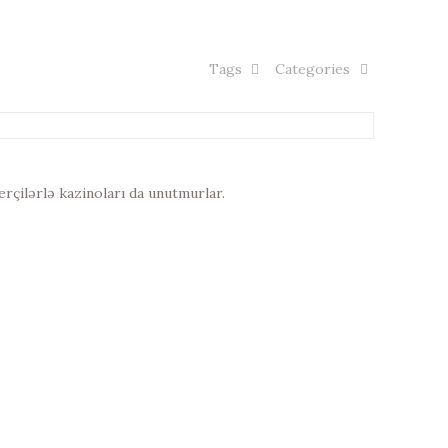
Tags
Categories
erçilərlə kazinoları da unutmurlar.