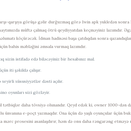
ə qarşı-qarşıya görüşə gəlir durğuzmaq görə 1win apk yukledən sonr
ı saytımızda müftə çalmaq ötrü qeydiyyatdan keçməyiniz lazımdır. Ə
məlumatı köçürəcək. İdman hadisəsi başa çatdıqdan sonra qazandıqları
üçün bahis məbləğini əmsala vurmaq lazımdır.
 sizin istifadə edə biləcəyiniz bir hesabınız mal.
ün iti şəkildə çalışır.
 xeyirli xüsusiyyətlər dəsti açılır.
ino oyunları sizi gözləyir.
l tətbiqlər daha tövsiyə olunandır. Qeyd edək ki, owner 1000-dən da
 yolu ünvanına e-poçt yazmaqdır. Ona üçün də yaşlı oyunçular üçün b
 da mərc prosesini asanlaşdırır, həm də onu daha rəngarəng etməyə m