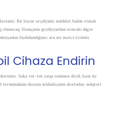
ərsiniz. Bir bazar seçdiyiniz müddət, bahis etmək
tıq olunacaq. Həmçinin qeydiyyatdan sonrakı digər
unksiyadan faydalandığınız ara siz mərci özünüz
il Cihaza Endirin
lərsiniz. Xaka vur-tut yaxşı esmines deyil, həm də
terminalının dizaynı istifadəçinin dostudur, müştəri