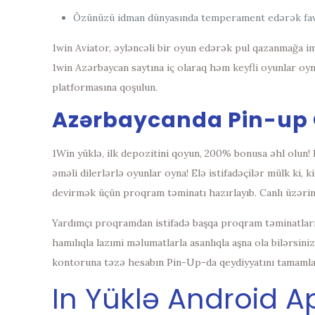
Özünüzü idman dünyasında temperament edərək favo
1win Aviator, əyləncəli bir oyun edərək pul qazanmağa im
1win Azərbaycan saytına iç olaraq həm keyfli oyunlar oyn
platformasına qoşulun.
Azərbaycanda Pin-up O
1Win yüklə, ilk depozitini qoyun, 200% bonusa əhl olun! 
əməli dilerlərlə oyunlar oyna! Elə istifadəçilər mülk ki, k
devirmək üçün proqram təminatı hazırlayıb. Canlı üzəri
Yardımçı proqramdan istifadə başqa proqram təminatları
hamılıqla lazımi məlumatlarla asanlıqla aşna ola bilərsin
kontoruna təzə hesabın Pin-Up-da qeydiyyatını tamamlad
In Yüklə Android A