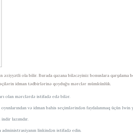
çün əziyyətli ola bilir. Burada qazana biləcəyiniz bonuslara qarşılam
adəçilərin idman tədbirlərinə qoyduğu mərclər mümkünlük.
ı olan mərclərdə istifadə edə bilər.
r oyunlarından və idman bahis seçimlərindən faydalanmaq üçün 1win y
indir lazımdır.
a administrasiyanın linkindən istifadə edin.