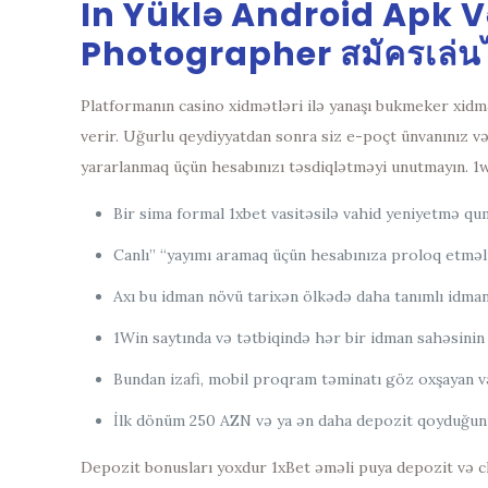
In Yüklə Android Apk V
Photographer สมัครเล่นไ
Platformanın casino xidmətləri ilə yanaşı bukmeker xidm
verir. Uğurlu qeydiyyatdan sonra siz e-poçt ünvanınız və
yararlanmaq üçün hesabınızı təsdiqlətməyi unutmayın. 1
Bir sima formal 1xbet vasitəsilə vahid yeniyetmə q
Canlı” “yayımı aramaq üçün hesabınıza proloq etməli
Axı bu idman növü tarixən ölkədə daha tanımlı idman
1Win saytında və tətbiqində hər bir idman sahəsinin 
Bundan izafi, mobil proqram təminatı göz oxşayan 
İlk dönüm 250 AZN və ya ən daha depozit qoyduğunuz
Depozit bonusları yoxdur 1xBet əməli puya depozit və ch