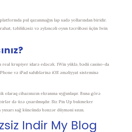
platformda pul qazanmağın lap sadə yollarından biridir.
 rahat, təhlükəsiz və əyləncəli oyun təcrübəsi üçün 1win
ınız?
u real krupiyer idarə edəcək. 1Win yüklə, bədii casino-da
 iPhone və iPad sahiblərinə iOS əməliyyat sisteminə
k olaraq cihazınızın ekranına uyğunlaşır. Buna görə
əbirlər də üzə çıxarılmışdır. Siz Pin Up bukmeker
n yuxarı sağ küncündə bənzər düyməni sıxın.
siz Indir My Blog